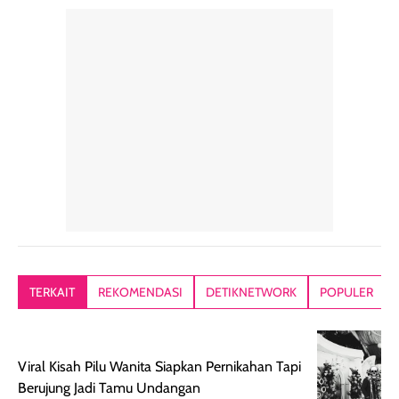
perawatan
praktis.
diratakan, ada
rambut sehari-
Kemasannya
sensai dinginy
hari. Pengalaman
ringkas sehingga
ada efek
penggunaan yang
mudah disimpan
lembabnya ju
konsisten menjadi
di dalam pouch
karna kulit aku
alasan produk ini
atau dibawa saat
kering meront
tetap masuk
bepergian. Dari
Kalau dipakai
dalam rutinitas.
penggunaan
dibawah mak
Hair mist ini
pertama,
juga ga peelin
memiliki aroma
teksturnya terasa
jadi nyaman gi
yang lembut dan
ringan dan mudah
Packagingnya 
memberikan
diratakan di kulit.
plastik tutup ul
kesan rambut
Produk juga
mutul botolny
lebih segar
memberikan hasil
meruncing jadi
TERKAIT
REKOMENDASI
DETIKNETWORK
POPULER
setelah
akhir yang
pas buat nakar
digunakan.
nyaman tanpa
sunscreennya.
Wanginya tidak
terasa lengket
terus udah SP
Viral Kisah Pilu Wanita Siapkan Pernikahan Tapi
terasa berlebihan
berlebihan. Varian
40 yang pasti
Berujung Jadi Tamu Undangan
sehingga tetap
Bright Glow
cocok dipakai 