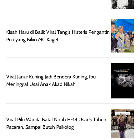
nyaman dipakai
memberikan efek
aktifitas outdo
untuk aktivitas
akhir yang
juga. baru
harian, baik
membuat kulit
pemakaaian 6
sebelum maupun
tampak lebih
bulan tapi ker
Kisah Haru di Balik Viral Tangis Histeris Pengantin
setelah
cerah, namun
bersihnya mu
Pria yang Bikin MC Kaget
beraktivitas di luar
hasilnya tetap
ku
ruangan. Selain
dapat berbeda
memberikan
pada setiap jenis
aroma pada
kulit. Produk ini
rambut, produk ini
mengandung
Viral Janur Kuning Jadi Bendera Kuning, Ibu
juga membantu
Amino dan
Meninggal Usai Anak Akad Nikah
rambut terasa
Vitamin C, serta
lebih halus dan
dilengkapi SPF 35
mudah diatur
PA+++ untuk
setelah
membantu
diaplikasikan.
melindungi kulit
Viral Pilu Wanita Batal Nikah H-14 Usai 5 Tahun
Kemasannya
dari paparan sinar
Pacaran, Sampai Butuh Psikolog
praktis dengan
UV saat
botol spray yang
beraktivitas di