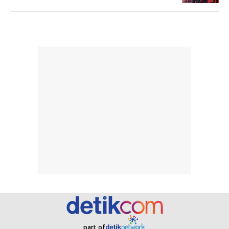
dan kondisi
seperti
lingkungan.
kenyamanan
Namun, dari
setelah
pengalaman
pemakaian rutin
penggunaan
atau
hingga repurchase
kecocokannya
beberapa kali,
pada berbagai
performanya
kondisi kulit,
terasa cukup
masih
konsisten untuk
memerlukan
penggunaan
penggunaan lebih
sehari-hari.
lanjut.
part of