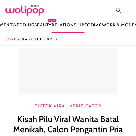
NEW
NMENT
WEDDING
BEAUTY
RELATIONSHIP
ZODIAC
WORK & MONE
LOVE
SEX
ASK THE EXPERT
TIKTOK VIRAL VERIFICATOR
Kisah Pilu Viral Wanita Batal
Menikah, Calon Pengantin Pria