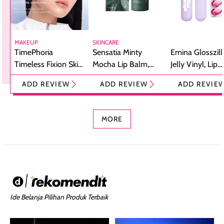
MAKEUP
SKINCARE
TimePhoria
Sensatia Minty
Emina Glosszill
Timeless Fixion Skin
Mocha Lip Balm,
Jelly Vinyl, Lip
Tint Stick,
Pelembap Bibir
Cream Glossy
ADD REVIEW
ADD REVIEW
ADD REVIE
Foundation dan
dengan Aroma
Ringan dengan 
Concealer 2-in-1
Cokelat
Bibir Plumpy
MORE
Ide Belanja Pilihan Produk Terbaik