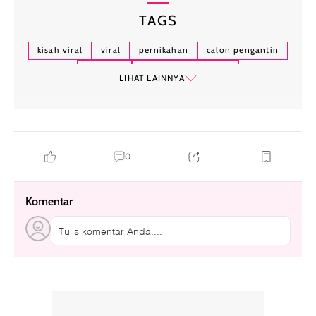
TAGS
kisah viral
viral
pernikahan
calon pengantin
lamaran
kisah batal menikah
LIHAT LAINNYA
0
Komentar
Tulis komentar Anda....