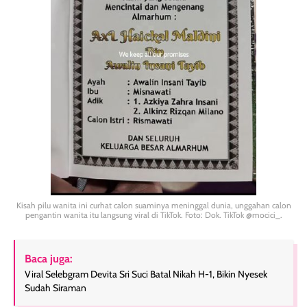
Kisah pilu wanita ini curhat calon suaminya meninggal dunia, unggahan calon
pengantin wanita itu langsung viral di TikTok. Foto: Dok. TikTok @mocici_.
Baca juga:
Viral Selebgram Devita Sri Suci Batal Nikah H-1, Bikin Nyesek
Sudah Siraman