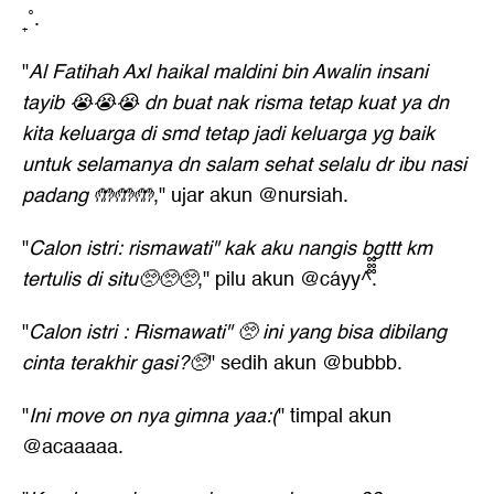
₊˚.
"
Al Fatihah Axl haikal maldini bin Awalin insani
tayib 😭😭😭 dn buat nak risma tetap kuat ya dn
kita keluarga di smd tetap jadi keluarga yg baik
untuk selamanya dn salam sehat selalu dr ibu nasi
padang 🤲🤲🤲
," ujar akun @nursiah.
"
Calon istri: rismawati" kak aku nangis bgttt km
tertulis di situ🥺🥺🥺
," pilu akun @cáyy^᪲᪲᪲.
"
Calon istri : Rismawati" 🥺 ini yang bisa dibilang
cinta terakhir gasi?🥺
" sedih akun @bubbb.
"
Ini move on nya gimna yaa:(
" timpal akun
@acaaaaa.