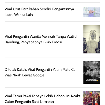
mudah digunakan
siang hari.
Viral Urus Pernikahan Sendiri, Pengantinnya
dan cukup ringkas
Meskipun begitu,
Justru Wanita Lain
untuk dibawa saat
sunscreen tetap
bepergian.
perlu diaplikasikan
Semprotan yang
ulang sesuai
dihasilkan juga
kebutuhan agar
Viral Pengantin Wanita Menikah Tanpa Wali di
merata sehingga
perlindungannya
Bandung, Penyebabnya Bikin Emosi
memudahkan
tetap optimal.
pengaplikasian
Karena baru
tanpa membuat
pertama kali
rambut terasa
mencoba, review
berat. Perlu
ini berfokus pada
Ditolak Kakak, Viral Pengantin Yatim Piatu Cari
diingat bahwa
kesan awal
Wali Nikah Lewat Google
ketahanan aroma
penggunaan.
dapat berbeda
Penilaian
pada setiap orang,
mengenai
tergantung jenis
performa dalam
Viral Tamu Pakai Kebaya Lebih Heboh, Ini Reaksi
rambut, aktivitas,
jangka panjang,
Calon Pengantin Saat Lamaran