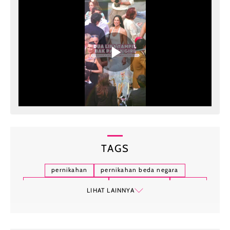
TAGS
pernikahan
pernikahan beda negara
pasangan beda negara
wanita aljazair
aljazair
LIHAT LAINNYA