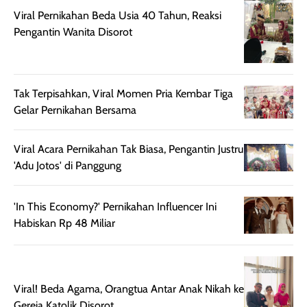
aroma pada
kulit. Produk ini
Viral Pernikahan Beda Usia 40 Tahun, Reaksi
rambut, produk ini
mengandung
Pengantin Wanita Disorot
juga membantu
Amino dan
rambut terasa
Vitamin C, serta
lebih halus dan
dilengkapi SPF 35
Tak Terpisahkan, Viral Momen Pria Kembar Tiga
mudah diatur
PA+++ untuk
Gelar Pernikahan Bersama
setelah
membantu
diaplikasikan.
melindungi kulit
Kemasannya
dari paparan sinar
Viral Acara Pernikahan Tak Biasa, Pengantin Justru
praktis dengan
UV saat
'Adu Jotos' di Panggung
botol spray yang
beraktivitas di
mudah digunakan
siang hari.
'In This Economy?' Pernikahan Influencer Ini
dan cukup ringkas
Meskipun begitu,
Habiskan Rp 48 Miliar
untuk dibawa saat
sunscreen tetap
bepergian.
perlu diaplikasikan
Semprotan yang
ulang sesuai
dihasilkan juga
kebutuhan agar
Viral! Beda Agama, Orangtua Antar Anak Nikah ke
merata sehingga
perlindungannya
Gereja Katolik Disorot