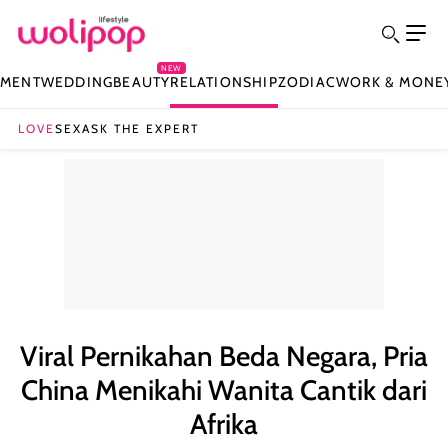
NEW
NMENT
WEDDING
BEAUTY
RELATIONSHIP
ZODIAC
WORK & MONE
LOVE
SEX
ASK THE EXPERT
Viral Pernikahan Beda Negara, Pria
China Menikahi Wanita Cantik dari
Afrika