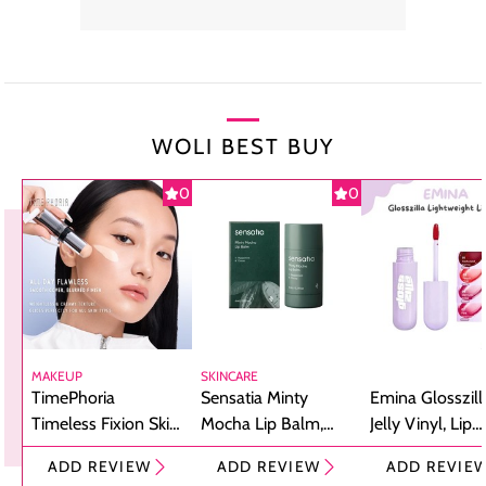
WOLI BEST BUY
0
0
MAKEUP
SKINCARE
TimePhoria
Sensatia Minty
Emina Glosszill
Timeless Fixion Skin
Mocha Lip Balm,
Jelly Vinyl, Lip
Tint Stick,
Pelembap Bibir
Cream Glossy
ADD REVIEW
ADD REVIEW
ADD REVIE
Foundation dan
dengan Aroma
Ringan dengan 