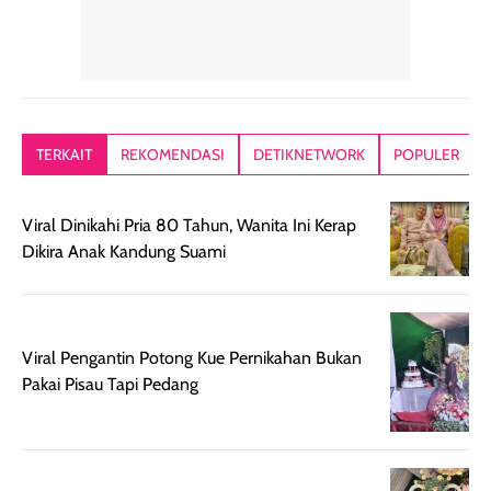
Hair mist ini
pertama,
juga ga peelin
memiliki aroma
teksturnya terasa
jadi nyaman gi
yang lembut dan
ringan dan mudah
Packagingnya 
memberikan
diratakan di kulit.
plastik tutup ul
kesan rambut
Produk juga
mutul botolny
lebih segar
memberikan hasil
meruncing jadi
TERKAIT
REKOMENDASI
DETIKNETWORK
POPULER
setelah
akhir yang
pas buat nakar
digunakan.
nyaman tanpa
sunscreennya.
Wanginya tidak
terasa lengket
terus udah SP
Viral Dinikahi Pria 80 Tahun, Wanita Ini Kerap
terasa berlebihan
berlebihan. Varian
40 yang pasti
Dikira Anak Kandung Suami
sehingga tetap
Bright Glow
cocok dipakai 
nyaman dipakai
memberikan efek
aktifitas outdo
untuk aktivitas
akhir yang
juga. baru
harian, baik
membuat kulit
pemakaaian 6
Viral Pengantin Potong Kue Pernikahan Bukan
sebelum maupun
tampak lebih
bulan tapi ker
Pakai Pisau Tapi Pedang
setelah
cerah, namun
bersihnya mu
beraktivitas di luar
hasilnya tetap
ku
ruangan. Selain
dapat berbeda
memberikan
pada setiap jenis