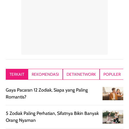
penggunaan yang
mudah disimpan
lembabnya ju
konsisten menjadi
di dalam pouch
karna kulit aku
alasan produk ini
atau dibawa saat
kering meront
tetap masuk
bepergian. Dari
Kalau dipakai
dalam rutinitas.
penggunaan
dibawah mak
Hair mist ini
pertama,
juga ga peelin
memiliki aroma
teksturnya terasa
jadi nyaman gi
yang lembut dan
ringan dan mudah
Packagingnya 
memberikan
diratakan di kulit.
plastik tutup ul
kesan rambut
Produk juga
mutul botolny
lebih segar
memberikan hasil
meruncing jadi
TERKAIT
REKOMENDASI
DETIKNETWORK
POPULER
setelah
akhir yang
pas buat nakar
digunakan.
nyaman tanpa
sunscreennya.
Gaya Pacaran 12 Zodiak, Siapa yang Paling
Wanginya tidak
terasa lengket
terus udah SP
Romantis?
terasa berlebihan
berlebihan. Varian
40 yang pasti
sehingga tetap
Bright Glow
cocok dipakai 
nyaman dipakai
memberikan efek
aktifitas outdo
5 Zodiak Paling Perhatian, Sifatnya Bikin Banyak
untuk aktivitas
akhir yang
juga. baru
Orang Nyaman
harian, baik
membuat kulit
pemakaaian 6