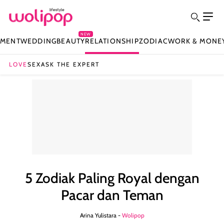
NEW
NMENT
WEDDING
BEAUTY
RELATIONSHIP
ZODIAC
WORK & MONE
LOVE
SEX
ASK THE EXPERT
5 Zodiak Paling Royal dengan
Pacar dan Teman
Arina Yulistara -
Wolipop