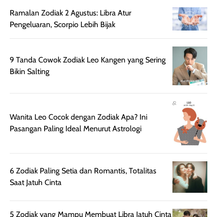
sebelum maupun
tampak lebih
bulan tapi ker
Ramalan Zodiak 2 Agustus: Libra Atur
setelah
cerah, namun
bersihnya mu
Pengeluaran, Scorpio Lebih Bijak
beraktivitas di luar
hasilnya tetap
ku
ruangan. Selain
dapat berbeda
memberikan
pada setiap jenis
9 Tanda Cowok Zodiak Leo Kangen yang Sering
aroma pada
kulit. Produk ini
Bikin Salting
rambut, produk ini
mengandung
juga membantu
Amino dan
rambut terasa
Vitamin C, serta
lebih halus dan
dilengkapi SPF 35
Wanita Leo Cocok dengan Zodiak Apa? Ini
mudah diatur
PA+++ untuk
Pasangan Paling Ideal Menurut Astrologi
setelah
membantu
diaplikasikan.
melindungi kulit
Kemasannya
dari paparan sinar
6 Zodiak Paling Setia dan Romantis, Totalitas
praktis dengan
UV saat
Saat Jatuh Cinta
botol spray yang
beraktivitas di
mudah digunakan
siang hari.
dan cukup ringkas
Meskipun begitu,
5 Zodiak yang Mampu Membuat Libra Jatuh Cinta