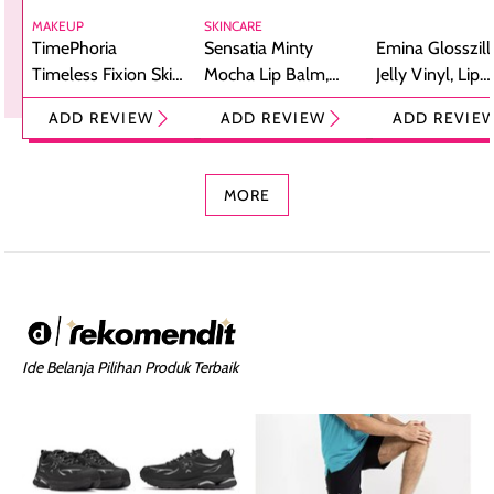
MAKEUP
SKINCARE
TimePhoria
Sensatia Minty
Emina Glosszill
Timeless Fixion Skin
Mocha Lip Balm,
Jelly Vinyl, Lip
Tint Stick,
Pelembap Bibir
Cream Glossy
ADD REVIEW
ADD REVIEW
ADD REVIE
Foundation dan
dengan Aroma
Ringan dengan 
Concealer 2-in-1
Cokelat
Bibir Plumpy
MORE
Ide Belanja Pilihan Produk Terbaik