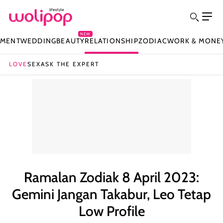
NEW
NMENT
WEDDING
BEAUTY
RELATIONSHIP
ZODIAC
WORK & MONE
LOVE
SEX
ASK THE EXPERT
Ramalan Zodiak 8 April 2023:
Gemini Jangan Takabur, Leo Tetap
Low Profile