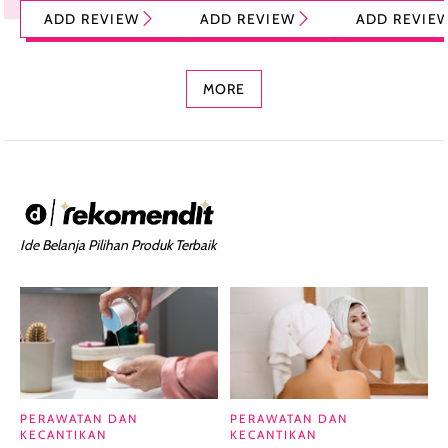
Tint Stick,
Pelembap Bibir
Cream Glossy
ADD REVIEW
ADD REVIEW
ADD REVIE
Foundation dan
dengan Aroma
Ringan dengan 
Concealer 2-in-1
Cokelat
Bibir Plumpy
MORE
Ide Belanja Pilihan Produk Terbaik
PERAWATAN DAN
PERAWATAN DAN
KECANTIKAN
KECANTIKAN