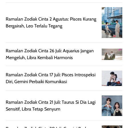
ruangan. Selain
dapat berbeda
memberikan
pada setiap jenis
aroma pada
kulit. Produk ini
Ramalan Zodiak Cinta 2 Agustus: Pisces Kurang
rambut, produk ini
mengandung
Bergairah, Leo Terlalu Tegang
juga membantu
Amino dan
rambut terasa
Vitamin C, serta
lebih halus dan
dilengkapi SPF 35
Ramalan Zodiak Cinta 26 Juli: Aquarius Jangan
mudah diatur
PA+++ untuk
Mengeluh, Libra Kembali Harmonis
setelah
membantu
diaplikasikan.
melindungi kulit
Kemasannya
dari paparan sinar
Ramalan Zodiak Cinta 17 Juli: Pisces Introspeksi
praktis dengan
UV saat
Diri, Gemini Perbaiki Komunikasi
botol spray yang
beraktivitas di
mudah digunakan
siang hari.
dan cukup ringkas
Meskipun begitu,
Ramalan Zodiak Cinta 21 Juli: Taurus Si Dia Lagi
untuk dibawa saat
sunscreen tetap
Sensitif, Libra Tetap Senyum
bepergian.
perlu diaplikasikan
Semprotan yang
ulang sesuai