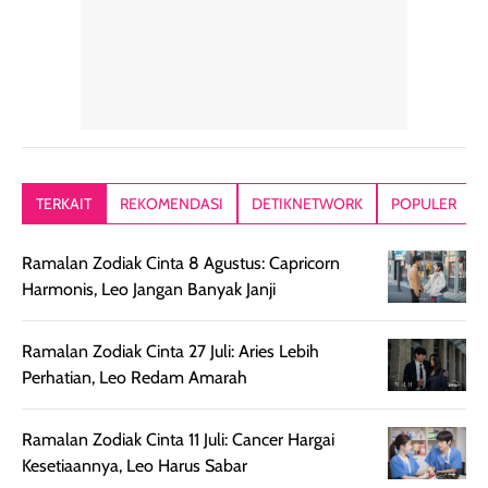
tetap masuk
bepergian. Dari
Kalau dipakai
dalam rutinitas.
penggunaan
dibawah mak
Hair mist ini
pertama,
juga ga peelin
memiliki aroma
teksturnya terasa
jadi nyaman gi
yang lembut dan
ringan dan mudah
Packagingnya 
memberikan
diratakan di kulit.
plastik tutup ul
kesan rambut
Produk juga
mutul botolny
lebih segar
memberikan hasil
meruncing jadi
TERKAIT
REKOMENDASI
DETIKNETWORK
POPULER
setelah
akhir yang
pas buat nakar
digunakan.
nyaman tanpa
sunscreennya.
Ramalan Zodiak Cinta 8 Agustus: Capricorn
Wanginya tidak
terasa lengket
terus udah SP
Harmonis, Leo Jangan Banyak Janji
terasa berlebihan
berlebihan. Varian
40 yang pasti
sehingga tetap
Bright Glow
cocok dipakai 
nyaman dipakai
memberikan efek
aktifitas outdo
Ramalan Zodiak Cinta 27 Juli: Aries Lebih
untuk aktivitas
akhir yang
juga. baru
Perhatian, Leo Redam Amarah
harian, baik
membuat kulit
pemakaaian 6
sebelum maupun
tampak lebih
bulan tapi ker
Ramalan Zodiak Cinta 11 Juli: Cancer Hargai
setelah
cerah, namun
bersihnya mu
Kesetiaannya, Leo Harus Sabar
beraktivitas di luar
hasilnya tetap
ku