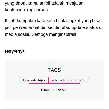
yang dapat kamu ambil adalah menjalani
kehidupan impianmu.)
Itulah kumpulan
kata-kata bijak singkat
yang bisa
jadi penyemangat diri sendiri atau update status di
media sosial. Semoga menginspirasi!
(eny/eny)
TAGS
kata-kata bijak
kata-kata bijak singkat
kata-kata bijak singkat islami
LIHAT LAINNYA
kata-kata bijak singkat tapi bermakna
kata-kata bijak singkat lucu
kata-kata bijak singkat bahasa inggris