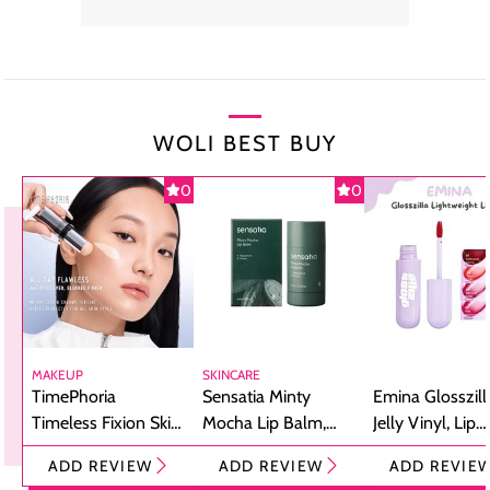
WOLI BEST BUY
0
0
MAKEUP
SKINCARE
TimePhoria
Sensatia Minty
Emina Glosszill
Timeless Fixion Skin
Mocha Lip Balm,
Jelly Vinyl, Lip
Tint Stick,
Pelembap Bibir
Cream Glossy
ADD REVIEW
ADD REVIEW
ADD REVIE
Foundation dan
dengan Aroma
Ringan dengan 