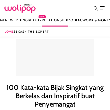
NEW
NMENT
WEDDING
BEAUTY
RELATIONSHIP
ZODIAC
WORK & MONE
LOVE
SEX
ASK THE EXPERT
100 Kata-kata Bijak Singkat yang
Berkelas dan Inspiratif buat
Penyemangat