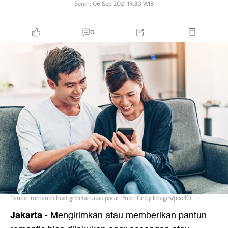
Senin, 06 Sep 2021 19:30 WIB
0
Pantun romantis buat gebetan atau pacar. Foto: Getty Images/pixelfit
Jakarta
-
Mengirimkan atau memberikan pantun