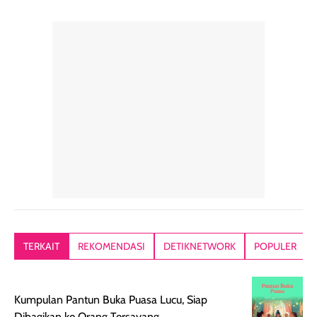
pelengkap
ukuran yang lebih
gampang
perawatan
praktis.
diratakan, ada
rambut sehari-
Kemasannya
sensai dinginy
hari. Pengalaman
ringkas sehingga
ada efek
penggunaan yang
mudah disimpan
lembabnya ju
konsisten menjadi
di dalam pouch
karna kulit aku
alasan produk ini
atau dibawa saat
kering meront
tetap masuk
bepergian. Dari
Kalau dipakai
dalam rutinitas.
penggunaan
dibawah mak
Hair mist ini
pertama,
juga ga peelin
memiliki aroma
teksturnya terasa
jadi nyaman gi
yang lembut dan
ringan dan mudah
Packagingnya 
memberikan
diratakan di kulit.
plastik tutup ul
kesan rambut
Produk juga
mutul botolny
lebih segar
memberikan hasil
meruncing jadi
TERKAIT
REKOMENDASI
DETIKNETWORK
POPULER
setelah
akhir yang
pas buat nakar
digunakan.
nyaman tanpa
sunscreennya.
Wanginya tidak
terasa lengket
terus udah SP
Kumpulan Pantun Buka Puasa Lucu, Siap
terasa berlebihan
berlebihan. Varian
40 yang pasti
Dibagikan ke Orang Tersayang