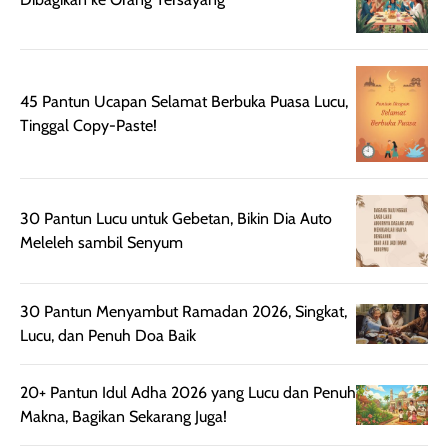
sehingga tetap
Bright Glow
cocok dipakai 
nyaman dipakai
memberikan efek
aktifitas outdo
untuk aktivitas
akhir yang
juga. baru
harian, baik
membuat kulit
pemakaaian 6
45 Pantun Ucapan Selamat Berbuka Puasa Lucu,
sebelum maupun
tampak lebih
bulan tapi ker
Tinggal Copy-Paste!
setelah
cerah, namun
bersihnya mu
beraktivitas di luar
hasilnya tetap
ku
ruangan. Selain
dapat berbeda
memberikan
pada setiap jenis
30 Pantun Lucu untuk Gebetan, Bikin Dia Auto
aroma pada
kulit. Produk ini
Meleleh sambil Senyum
rambut, produk ini
mengandung
juga membantu
Amino dan
rambut terasa
Vitamin C, serta
30 Pantun Menyambut Ramadan 2026, Singkat,
lebih halus dan
dilengkapi SPF 35
Lucu, dan Penuh Doa Baik
mudah diatur
PA+++ untuk
setelah
membantu
20+ Pantun Idul Adha 2026 yang Lucu dan Penuh
diaplikasikan.
melindungi kulit
Makna, Bagikan Sekarang Juga!
Kemasannya
dari paparan sinar
praktis dengan
UV saat