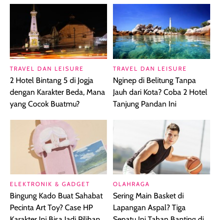
TRAVEL DAN LEISURE
TRAVEL DAN LEISURE
2 Hotel Bintang 5 di Jogja
Nginep di Belitung Tanpa
dengan Karakter Beda, Mana
Jauh dari Kota? Coba 2 Hotel
yang Cocok Buatmu?
Tanjung Pandan Ini
ELEKTRONIK & GADGET
OLAHRAGA
Bingung Kado Buat Sahabat
Sering Main Basket di
Pecinta Art Toy? Case HP
Lapangan Aspal? Tiga
Karakter Ini Bisa Jadi Pilihan
Sepatu Ini Tahan Banting di