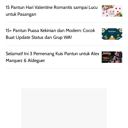
botol spray yang
beraktivitas di
15 Pantun Hari Valentine Romantis sampai Lucu
mudah digunakan
siang hari.
untuk Pasangan
dan cukup ringkas
Meskipun begitu,
untuk dibawa saat
sunscreen tetap
15+ Pantun Puasa Kekinian dan Modern: Cocok
bepergian.
perlu diaplikasikan
Buat Update Status dan Grup WA!
Semprotan yang
ulang sesuai
dihasilkan juga
kebutuhan agar
merata sehingga
perlindungannya
Selamat! Ini 3 Pemenang Kuis Pantun untuk Alex
memudahkan
tetap optimal.
Marquez & Aldeguer
pengaplikasian
Karena baru
tanpa membuat
pertama kali
rambut terasa
mencoba, review
berat. Perlu
ini berfokus pada
diingat bahwa
kesan awal
ketahanan aroma
penggunaan.
dapat berbeda
Penilaian
pada setiap orang,
mengenai
tergantung jenis
performa dalam