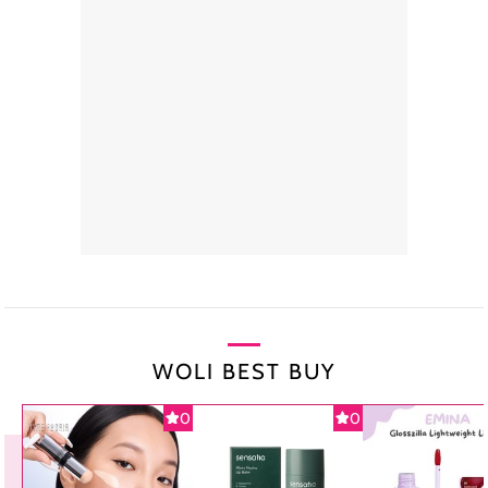
WOLI BEST BUY
0
0