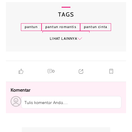
TAGS
pantun
pantun romantis
pantun cinta
pantun lucu romantis
LIHAT LAINNYA
pantun romantis buat gebetan
pantun buat pacar
pantun gombal lucu
0
Komentar
Tulis komentar Anda....