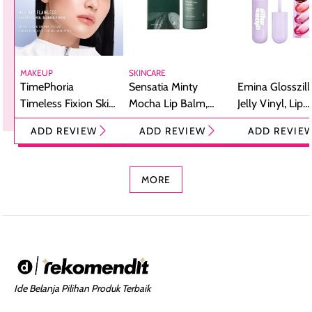
MAKEUP
SKINCARE
TimePhoria
Sensatia Minty
Emina Glosszill
Timeless Fixion Skin
Mocha Lip Balm,
Jelly Vinyl, Lip
Tint Stick,
Pelembap Bibir
Cream Glossy
ADD REVIEW
ADD REVIEW
ADD REVIE
Foundation dan
dengan Aroma
Ringan dengan 
Concealer 2-in-1
Cokelat
Bibir Plumpy
MORE
Ide Belanja Pilihan Produk Terbaik