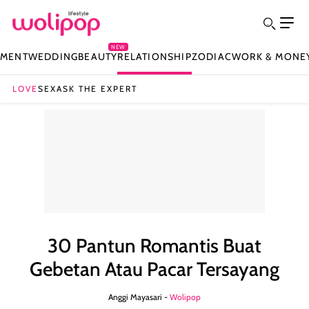
NEW
NMENT
WEDDING
BEAUTY
RELATIONSHIP
ZODIAC
WORK & MONE
LOVE
SEX
ASK THE EXPERT
30 Pantun Romantis Buat
Gebetan Atau Pacar Tersayang
Anggi Mayasari -
Wolipop