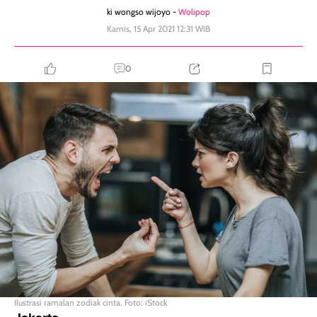
ki wongso wijoyo -
Wolipop
Kamis, 15 Apr 2021 12:31 WIB
0
Ilustrasi ramalan zodiak cinta. Foto: iStock