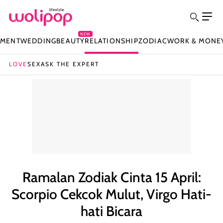
NEW
NMENT
WEDDING
BEAUTY
RELATIONSHIP
ZODIAC
WORK & MONE
LOVE
SEX
ASK THE EXPERT
Ramalan Zodiak Cinta 15 April:
Scorpio Cekcok Mulut, Virgo Hati-
hati Bicara