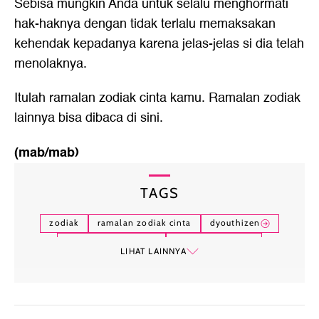
Sebisa mungkin Anda untuk selalu menghormati
hak-haknya dengan tidak terlalu memaksakan
kehendak kepadanya karena jelas-jelas si dia telah
menolaknya.
Itulah
ramalan zodiak cinta
kamu. Ramalan zodiak
lainnya bisa dibaca
di sini.
(mab/mab)
TAGS
zodiak
ramalan zodiak cinta
dyouthizen
zodiak cinta hari ini
ki wongso wijoyo
LIHAT LAINNYA