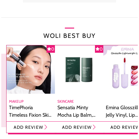
WOLI BEST BUY
0
0
MAKEUP
SKINCARE
TimePhoria
Sensatia Minty
Emina Glosszill
Timeless Fixion Skin
Mocha Lip Balm,
Jelly Vinyl, Lip
Tint Stick,
Pelembap Bibir
Cream Glossy
ADD REVIEW
ADD REVIEW
ADD REVIE
Foundation dan
dengan Aroma
Ringan dengan 
Concealer 2-in-1
Cokelat
Bibir Plumpy