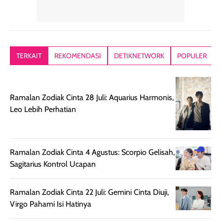
memiliki aroma
teksturnya terasa
jadi nyaman gi
yang lembut dan
ringan dan mudah
Packagingnya 
memberikan
diratakan di kulit.
plastik tutup ul
kesan rambut
Produk juga
mutul botolny
lebih segar
memberikan hasil
meruncing jadi
TERKAIT
REKOMENDASI
DETIKNETWORK
POPULER
setelah
akhir yang
pas buat nakar
digunakan.
nyaman tanpa
sunscreennya.
Wanginya tidak
terasa lengket
terus udah SP
Ramalan Zodiak Cinta 28 Juli: Aquarius Harmonis,
terasa berlebihan
berlebihan. Varian
40 yang pasti
Leo Lebih Perhatian
sehingga tetap
Bright Glow
cocok dipakai 
nyaman dipakai
memberikan efek
aktifitas outdo
untuk aktivitas
akhir yang
juga. baru
harian, baik
membuat kulit
pemakaaian 6
Ramalan Zodiak Cinta 4 Agustus: Scorpio Gelisah,
sebelum maupun
tampak lebih
bulan tapi ker
Sagitarius Kontrol Ucapan
setelah
cerah, namun
bersihnya mu
beraktivitas di luar
hasilnya tetap
ku
Ramalan Zodiak Cinta 22 Juli: Gemini Cinta Diuji,
ruangan. Selain
dapat berbeda
Virgo Pahami Isi Hatinya
memberikan
pada setiap jenis
aroma pada
kulit. Produk ini