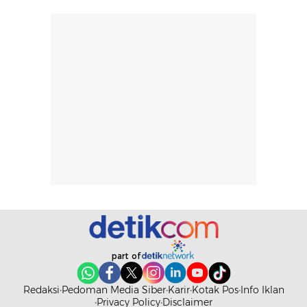
tanpa membuat
pertama kali
rambut terasa
mencoba, review
berat. Perlu
ini berfokus pada
diingat bahwa
kesan awal
ketahanan aroma
penggunaan.
dapat berbeda
Penilaian
pada setiap orang,
mengenai
tergantung jenis
performa dalam
rambut, aktivitas,
jangka panjang,
dan kondisi
seperti
lingkungan.
kenyamanan
Namun, dari
setelah
pengalaman
pemakaian rutin
penggunaan
atau
hingga repurchase
kecocokannya
part of
beberapa kali,
pada berbagai
performanya
kondisi kulit,
Redaksi
Pedoman Media Siber
Karir
Kotak Pos
Info Iklan
terasa cukup
masih
Privacy Policy
Disclaimer