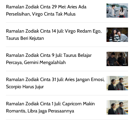
rambut, produk ini
mengandung
Ramalan Zodiak Cinta 29 Mei: Aries Ada
juga membantu
Amino dan
Perselisihan, Virgo Cinta Tak Mulus
rambut terasa
Vitamin C, serta
lebih halus dan
dilengkapi SPF 35
Ramalan Zodiak Cinta 14 Juli: Virgo Redam Ego,
mudah diatur
PA+++ untuk
Taurus Beri Kejutan
setelah
membantu
diaplikasikan.
melindungi kulit
Kemasannya
dari paparan sinar
Ramalan Zodiak Cinta 9 Juli: Taurus Belajar
praktis dengan
UV saat
Percaya, Gemini Mengalahlah
botol spray yang
beraktivitas di
mudah digunakan
siang hari.
Ramalan Zodiak Cinta 31 Juli: Aries Jangan Emosi,
dan cukup ringkas
Meskipun begitu,
Scorpio Harus Jujur
untuk dibawa saat
sunscreen tetap
bepergian.
perlu diaplikasikan
Ramalan Zodiak Cinta 1 Juli: Capricorn Makin
Semprotan yang
ulang sesuai
Romantis, Libra Jaga Perasaannya
dihasilkan juga
kebutuhan agar
merata sehingga
perlindungannya
memudahkan
tetap optimal.
pengaplikasian
Karena baru