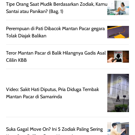
memberikan
pada setiap jenis
Tipe Orang Saat Mudik Berdasarkan Zodiak, Kamu
aroma pada
kulit. Produk ini
Santai atau Panikan? (Bag. 1)
rambut, produk ini
mengandung
juga membantu
Amino dan
Perempuan di Pati Dibacok Mantan Pacar gegara
rambut terasa
Vitamin C, serta
Tolak Diajak Balikan
lebih halus dan
dilengkapi SPF 35
mudah diatur
PA+++ untuk
Teror Mantan Pacar di Balik Hilangnya Gadis Asal
setelah
membantu
Cililin KBB
diaplikasikan.
melindungi kulit
Kemasannya
dari paparan sinar
praktis dengan
UV saat
botol spray yang
beraktivitas di
Video: Sakit Hati Diputus, Pria Diduga Tembak
mudah digunakan
siang hari.
Mantan Pacar di Samarinda
dan cukup ringkas
Meskipun begitu,
untuk dibawa saat
sunscreen tetap
bepergian.
perlu diaplikasikan
Semprotan yang
ulang sesuai
dihasilkan juga
kebutuhan agar
Suka Gagal Move On? Ini 5 Zodiak Paling Sering
merata sehingga
perlindungannya