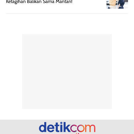
Ketagihan Balikan Sama Mantan!
memudahkan
tetap optimal.
pengaplikasian
Karena baru
tanpa membuat
pertama kali
rambut terasa
mencoba, review
berat. Perlu
ini berfokus pada
diingat bahwa
kesan awal
ketahanan aroma
penggunaan.
dapat berbeda
Penilaian
pada setiap orang,
mengenai
tergantung jenis
performa dalam
rambut, aktivitas,
jangka panjang,
dan kondisi
seperti
lingkungan.
kenyamanan
Namun, dari
setelah
pengalaman
pemakaian rutin
penggunaan
atau
hingga repurchase
kecocokannya
beberapa kali,
pada berbagai