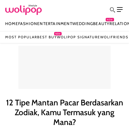
NEW
HOME
FASHION
ENTERTAINMENT
WEDDING
BEAUTY
RELATIO
NEW
MOST POPULAR
BEST BUY
WOLIPOP SIGNATURE
WOLIFRIENDS
12 Tipe Mantan Pacar Berdasarkan
Zodiak, Kamu Termasuk yang
Mana?