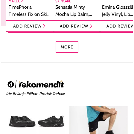
MAKEUP
SKINCARE
TimePhoria
Sensatia Minty
Emina Glosszill
Timeless Fixion Skin
Mocha Lip Balm,
Jelly Vinyl, Lip
Tint Stick,
Pelembap Bibir
Cream Glossy
ADD REVIEW
ADD REVIEW
ADD REVIE
Foundation dan
dengan Aroma
Ringan dengan 
Concealer 2-in-1
Cokelat
Bibir Plumpy
MORE
Ide Belanja Pilihan Produk Terbaik