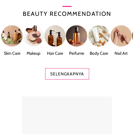
BEAUTY RECOMMENDATION
Skin Care
Makeup
Hair Care
Perfume
Body Care
Nail Art
SELENGKAPNYA