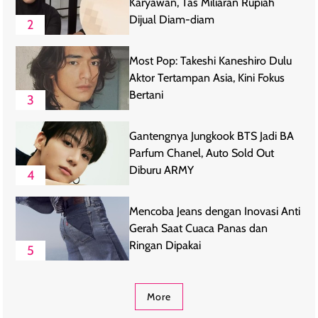
Karyawan, Tas Miliaran Rupiah
Dijual Diam-diam
2
Most Pop: Takeshi Kaneshiro Dulu
Aktor Tertampan Asia, Kini Fokus
Bertani
3
Gantengnya Jungkook BTS Jadi BA
Parfum Chanel, Auto Sold Out
Diburu ARMY
4
Mencoba Jeans dengan Inovasi Anti
Gerah Saat Cuaca Panas dan
Ringan Dipakai
5
More