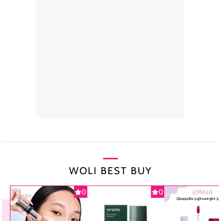
WOLI BEST BUY
0
0