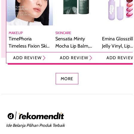
MAKEUP
SKINCARE
TimePhoria
Sensatia Minty
Emina Glosszill
Timeless Fixion Skin
Mocha Lip Balm,
Jelly Vinyl, Lip
Tint Stick,
Pelembap Bibir
Cream Glossy
ADD REVIEW
ADD REVIEW
ADD REVIE
Foundation dan
dengan Aroma
Ringan dengan 
Concealer 2-in-1
Cokelat
Bibir Plumpy
MORE
Ide Belanja Pilihan Produk Terbaik