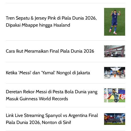
sebelum maupun
tampak lebih
bulan tapi ker
setelah
cerah, namun
bersihnya mu
Tren Sepatu & Jersey Pink di Piala Dunia 2026,
beraktivitas di luar
hasilnya tetap
ku
Dipakai Mbappe hingga Haaland
ruangan. Selain
dapat berbeda
memberikan
pada setiap jenis
aroma pada
kulit. Produk ini
rambut, produk ini
mengandung
Cara Ikut Meramaikan Final Piala Dunia 2026
juga membantu
Amino dan
rambut terasa
Vitamin C, serta
lebih halus dan
dilengkapi SPF 35
Ketika 'Messi' dan 'Yamal' Nongol di Jakarta
mudah diatur
PA+++ untuk
setelah
membantu
diaplikasikan.
melindungi kulit
Deretan Rekor Messi di Pesta Bola Dunia yang
Kemasannya
dari paparan sinar
Masuk Guinness World Records
praktis dengan
UV saat
botol spray yang
beraktivitas di
Link Live Streaming Spanyol vs Argentina Final
mudah digunakan
siang hari.
Piala Dunia 2026, Nonton di Sini!
dan cukup ringkas
Meskipun begitu,