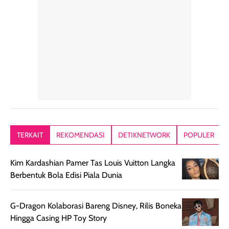
penggunaan yang
mudah disimpan
lembabnya ju
konsisten menjadi
di dalam pouch
karna kulit aku
alasan produk ini
atau dibawa saat
kering meront
tetap masuk
bepergian. Dari
Kalau dipakai
dalam rutinitas.
penggunaan
dibawah mak
Hair mist ini
pertama,
juga ga peelin
memiliki aroma
teksturnya terasa
jadi nyaman gi
yang lembut dan
ringan dan mudah
Packagingnya 
memberikan
diratakan di kulit.
plastik tutup ul
kesan rambut
Produk juga
mutul botolny
lebih segar
memberikan hasil
meruncing jadi
TERKAIT
REKOMENDASI
DETIKNETWORK
POPULER
setelah
akhir yang
pas buat nakar
digunakan.
nyaman tanpa
sunscreennya.
Kim Kardashian Pamer Tas Louis Vuitton Langka
Wanginya tidak
terasa lengket
terus udah SP
Berbentuk Bola Edisi Piala Dunia
terasa berlebihan
berlebihan. Varian
40 yang pasti
sehingga tetap
Bright Glow
cocok dipakai 
nyaman dipakai
memberikan efek
aktifitas outdo
G-Dragon Kolaborasi Bareng Disney, Rilis Boneka
untuk aktivitas
akhir yang
juga. baru
Hingga Casing HP Toy Story
harian, baik
membuat kulit
pemakaaian 6