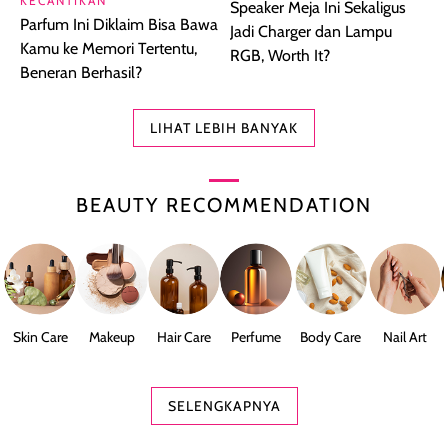
KECANTIKAN
Speaker Meja Ini Sekaligus
Parfum Ini Diklaim Bisa Bawa
Jadi Charger dan Lampu
Kamu ke Memori Tertentu,
RGB, Worth It?
Beneran Berhasil?
LIHAT LEBIH BANYAK
BEAUTY RECOMMENDATION
Skin Care
Makeup
Hair Care
Perfume
Body Care
Nail Art
SELENGKAPNYA