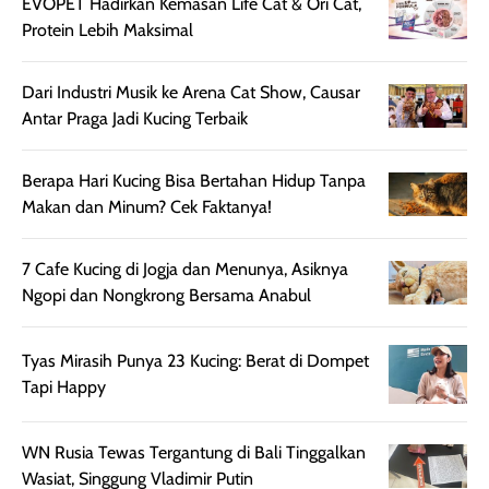
nyaman dipakai
memberikan efek
aktifitas outdo
EVOPET Hadirkan Kemasan Life Cat & Ori Cat,
untuk aktivitas
akhir yang
juga. baru
Protein Lebih Maksimal
harian, baik
membuat kulit
pemakaaian 6
sebelum maupun
tampak lebih
bulan tapi ker
Dari Industri Musik ke Arena Cat Show, Causar
setelah
cerah, namun
bersihnya mu
Antar Praga Jadi Kucing Terbaik
beraktivitas di luar
hasilnya tetap
ku
ruangan. Selain
dapat berbeda
Berapa Hari Kucing Bisa Bertahan Hidup Tanpa
memberikan
pada setiap jenis
Makan dan Minum? Cek Faktanya!
aroma pada
kulit. Produk ini
rambut, produk ini
mengandung
juga membantu
Amino dan
7 Cafe Kucing di Jogja dan Menunya, Asiknya
rambut terasa
Vitamin C, serta
Ngopi dan Nongkrong Bersama Anabul
lebih halus dan
dilengkapi SPF 35
mudah diatur
PA+++ untuk
Tyas Mirasih Punya 23 Kucing: Berat di Dompet
setelah
membantu
Tapi Happy
diaplikasikan.
melindungi kulit
Kemasannya
dari paparan sinar
praktis dengan
UV saat
WN Rusia Tewas Tergantung di Bali Tinggalkan
botol spray yang
beraktivitas di
Wasiat, Singgung Vladimir Putin