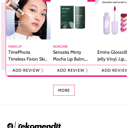
MAKEUP
SKINCARE
TimePhoria
Sensatia Minty
Emina Glosszill
Timeless Fixion Skin
Mocha Lip Balm,
Jelly Vinyl, Lip
Tint Stick,
Pelembap Bibir
Cream Glossy
ADD REVIEW
ADD REVIEW
ADD REVIE
Foundation dan
dengan Aroma
Ringan dengan 
Concealer 2-in-1
Cokelat
Bibir Plumpy
MORE