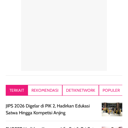
rambut sehari-
Kemasannya
sensai dinginy
hari. Pengalaman
ringkas sehingga
ada efek
penggunaan yang
mudah disimpan
lembabnya ju
konsisten menjadi
di dalam pouch
karna kulit aku
alasan produk ini
atau dibawa saat
kering meront
tetap masuk
bepergian. Dari
Kalau dipakai
dalam rutinitas.
penggunaan
dibawah mak
Hair mist ini
pertama,
juga ga peelin
memiliki aroma
teksturnya terasa
jadi nyaman gi
yang lembut dan
ringan dan mudah
Packagingnya 
memberikan
diratakan di kulit.
plastik tutup ul
kesan rambut
Produk juga
mutul botolny
lebih segar
memberikan hasil
meruncing jadi
TERKAIT
REKOMENDASI
DETIKNETWORK
POPULER
setelah
akhir yang
pas buat nakar
digunakan.
nyaman tanpa
sunscreennya.
JIPS 2026 Digelar di PIK 2, Hadirkan Edukasi
Wanginya tidak
terasa lengket
terus udah SP
Satwa Hingga Kompetisi Anjing
terasa berlebihan
berlebihan. Varian
40 yang pasti
sehingga tetap
Bright Glow
cocok dipakai 