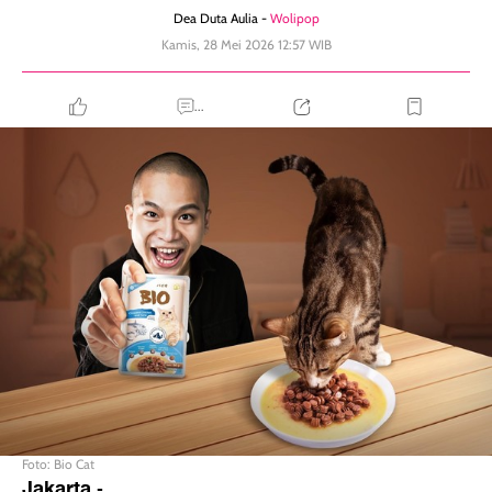
Dea Duta Aulia -
Wolipop
Kamis, 28 Mei 2026 12:57 WIB
...
Foto: Bio Cat
Jakarta
-