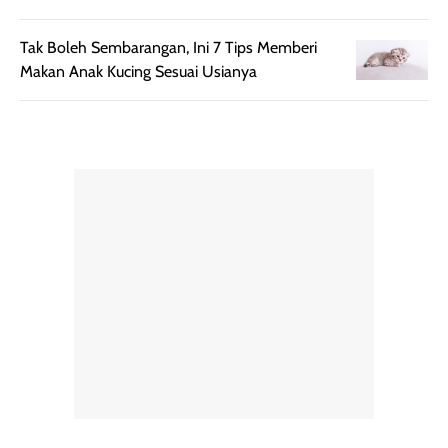
mudah digunakan
siang hari.
dan cukup ringkas
Meskipun begitu,
Tak Boleh Sembarangan, Ini 7 Tips Memberi
untuk dibawa saat
sunscreen tetap
Makan Anak Kucing Sesuai Usianya
bepergian.
perlu diaplikasikan
Semprotan yang
ulang sesuai
dihasilkan juga
kebutuhan agar
merata sehingga
perlindungannya
memudahkan
tetap optimal.
pengaplikasian
Karena baru
tanpa membuat
pertama kali
rambut terasa
mencoba, review
berat. Perlu
ini berfokus pada
diingat bahwa
kesan awal
ketahanan aroma
penggunaan.
dapat berbeda
Penilaian
pada setiap orang,
mengenai
tergantung jenis
performa dalam
rambut, aktivitas,
jangka panjang,
dan kondisi
seperti