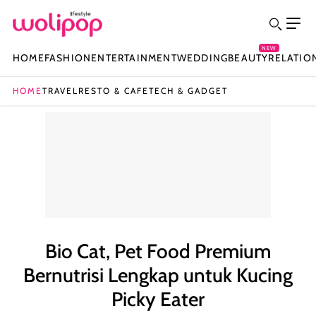
NEW
HOME
FASHION
ENTERTAINMENT
WEDDING
BEAUTY
RELATIO
HOME
TRAVEL
RESTO & CAFE
TECH & GADGET
Bio Cat, Pet Food Premium
Bernutrisi Lengkap untuk Kucing
Picky Eater