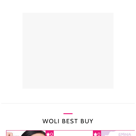
WOLI BEST BUY
0
0