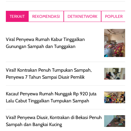
kesan rambut
Produk juga
mutul botolny
lebih segar
memberikan hasil
meruncing jadi
TERKAIT
REKOMENDASI
DETIKNETWORK
POPULER
setelah
akhir yang
pas buat nakar
digunakan.
nyaman tanpa
sunscreennya.
Wanginya tidak
terasa lengket
terus udah SP
Viral Penyewa Rumah Kabur Tinggalkan
terasa berlebihan
berlebihan. Varian
40 yang pasti
Gunungan Sampah dan Tunggakan
sehingga tetap
Bright Glow
cocok dipakai 
nyaman dipakai
memberikan efek
aktifitas outdo
untuk aktivitas
akhir yang
juga. baru
harian, baik
membuat kulit
pemakaaian 6
Viral! Kontrakan Penuh Tumpukan Sampah,
sebelum maupun
tampak lebih
bulan tapi ker
Penyewa 7 Tahun Sampai Diusir Pemilik
setelah
cerah, namun
bersihnya mu
beraktivitas di luar
hasilnya tetap
ku
Kacau! Penyewa Rumah Nunggak Rp 920 Juta
ruangan. Selain
dapat berbeda
Lalu Cabut Tinggalkan Tumpukan Sampah
memberikan
pada setiap jenis
aroma pada
kulit. Produk ini
Viral! Penyewa Diusir, Kontrakan di Bekasi Penuh
rambut, produk ini
mengandung
Sampah dan Bangkai Kucing
juga membantu
Amino dan