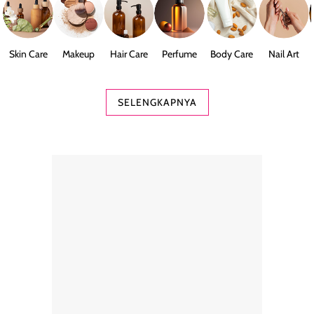
Skin Care
Makeup
Hair Care
Perfume
Body Care
Nail Art
SELENGKAPNYA