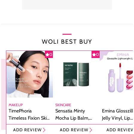
WOLI BEST BUY
0
0
MAKEUP
SKINCARE
TimePhoria
Sensatia Minty
Emina Glosszill
Timeless Fixion Skin
Mocha Lip Balm,
Jelly Vinyl, Lip
Tint Stick,
Pelembap Bibir
Cream Glossy
ADD REVIEW
ADD REVIEW
ADD REVIE
Foundation dan
dengan Aroma
Ringan dengan 