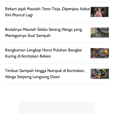
rambut terasa
Vitamin C, serta
lebih halus dan
dilengkapi SPF 35
Rekam Jejak Masriah: Teror Tinja, Dipenjara, Kabur
mudah diatur
PA+++ untuk
Kini Muncul Lagi
setelah
membantu
diaplikasikan.
melindungi kulit
Brutalnya Masriah Selalu Serang Warga yang
Kemasannya
dari paparan sinar
Menegurnya Soal Sampah
praktis dengan
UV saat
botol spray yang
beraktivitas di
Rangkuman Lengkap Horor Puluhan Bangkai
mudah digunakan
siang hari.
Kucing di Kontrakan Bekasi
dan cukup ringkas
Meskipun begitu,
untuk dibawa saat
sunscreen tetap
bepergian.
perlu diaplikasikan
Timbun Sampah hingga Numpuk di Kontrakan,
Semprotan yang
ulang sesuai
Warga Serpong Langsung Diusir
dihasilkan juga
kebutuhan agar
merata sehingga
perlindungannya
memudahkan
tetap optimal.
pengaplikasian
Karena baru
tanpa membuat
pertama kali
rambut terasa
mencoba, review