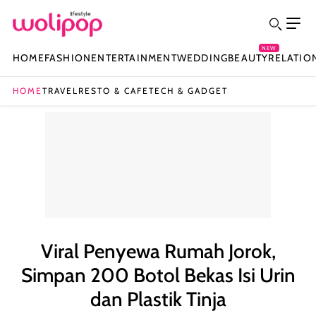
NEW
HOME
FASHION
ENTERTAINMENT
WEDDING
BEAUTY
RELATIO
HOME
TRAVEL
RESTO & CAFE
TECH & GADGET
Viral Penyewa Rumah Jorok,
Simpan 200 Botol Bekas Isi Urin
dan Plastik Tinja