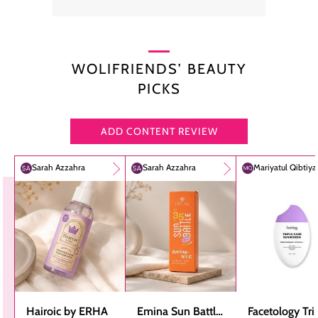
WOLIFRIENDS’ BEAUTY
PICKS
ADD CONTENT REVIEW
Sarah Azzahra
Sarah Azzahra
Mariyatul Qibtiy
Hairoic by ERHA
Emina Sun Battle
Facetology Tri