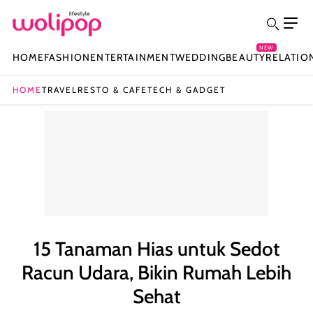
NEW
HOME
FASHION
ENTERTAINMENT
WEDDING
BEAUTY
RELATIO
HOME
TRAVEL
RESTO & CAFE
TECH & GADGET
15 Tanaman Hias untuk Sedot
Racun Udara, Bikin Rumah Lebih
Sehat