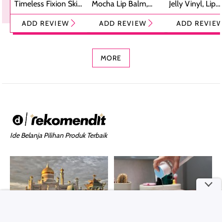
Timeless Fixion Skin
Mocha Lip Balm,
Jelly Vinyl, Lip
Tint Stick,
Pelembap Bibir
Cream Glossy
ADD REVIEW
ADD REVIEW
ADD REVIE
Foundation dan
dengan Aroma
Ringan dengan 
Concealer 2-in-1
Cokelat
Bibir Plumpy
MORE
Ide Belanja Pilihan Produk Terbaik
TRAVEL DAN LEISURE
PERAWATAN DAN