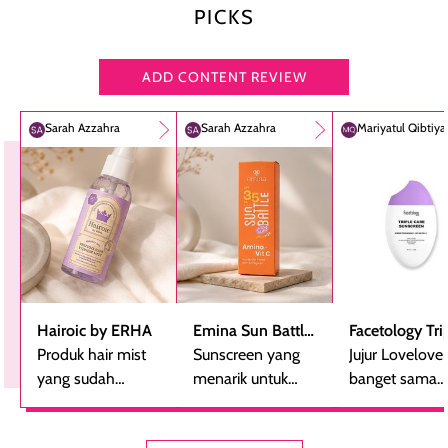
PICKS
ADD CONTENT REVIEW
Sarah Azzahra
Sarah Azzahra
Mariyatul Qibtiy
Hairoic by ERHA
Emina Sun Battle
Facetology Tri
Produk hair mist
SPF 35 PA+++
Sunscreen yang
Care Sunscree
Jujur Lovelove
yang sudah
Bright Glow Fun
menarik untuk
SPF 40 PA+++
banget sama
beberapa kali
Size
dicoba, terutama
sunscreen iniii..
dibeli ulang
bagi yang mencari
suka sama