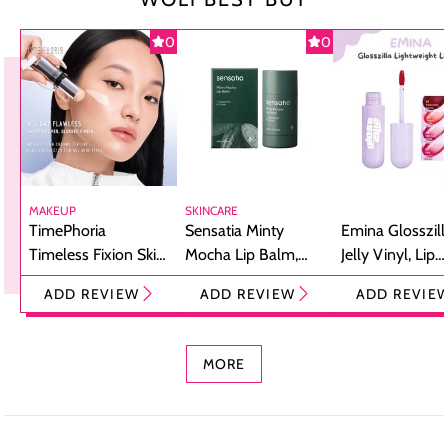
0
0
MAKEUP
SKINCARE
TimePhoria
Sensatia Minty
Emina Glosszill
Timeless Fixion Skin
Mocha Lip Balm,
Jelly Vinyl, Lip
Tint Stick,
Pelembap Bibir
Cream Glossy
ADD REVIEW
ADD REVIEW
ADD REVIE
Foundation dan
dengan Aroma
Ringan dengan 
Concealer 2-in-1
Cokelat
Bibir Plumpy
MORE