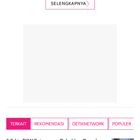
karena nyaman
perlindungan
teksturnya yg
SELENGKAPNYA
digunakan sebagai
harian dalam
milky lotion,
pelengkap
ukuran yang lebih
gampang
perawatan
praktis.
diratakan, ada
rambut sehari-
Kemasannya
sensai dinginy
hari. Pengalaman
ringkas sehingga
ada efek
penggunaan yang
mudah disimpan
lembabnya ju
konsisten menjadi
di dalam pouch
karna kulit aku
alasan produk ini
atau dibawa saat
kering meront
tetap masuk
bepergian. Dari
Kalau dipakai
dalam rutinitas.
penggunaan
dibawah mak
Hair mist ini
pertama,
juga ga peelin
memiliki aroma
teksturnya terasa
jadi nyaman gi
yang lembut dan
ringan dan mudah
Packagingnya 
memberikan
diratakan di kulit.
plastik tutup ul
kesan rambut
Produk juga
mutul botolny
lebih segar
memberikan hasil
meruncing jadi
TERKAIT
REKOMENDASI
DETIKNETWORK
POPULER
setelah
akhir yang
pas buat nakar
digunakan.
nyaman tanpa
sunscreennya.