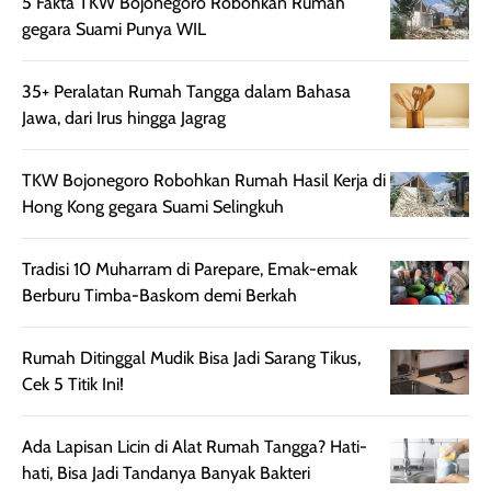
5 Fakta TKW Bojonegoro Robohkan Rumah
Wanginya tidak
terasa lengket
terus udah SP
gegara Suami Punya WIL
terasa berlebihan
berlebihan. Varian
40 yang pasti
sehingga tetap
Bright Glow
cocok dipakai 
nyaman dipakai
memberikan efek
aktifitas outdo
35+ Peralatan Rumah Tangga dalam Bahasa
untuk aktivitas
akhir yang
juga. baru
Jawa, dari Irus hingga Jagrag
harian, baik
membuat kulit
pemakaaian 6
sebelum maupun
tampak lebih
bulan tapi ker
TKW Bojonegoro Robohkan Rumah Hasil Kerja di
setelah
cerah, namun
bersihnya mu
Hong Kong gegara Suami Selingkuh
beraktivitas di luar
hasilnya tetap
ku
ruangan. Selain
dapat berbeda
Tradisi 10 Muharram di Parepare, Emak-emak
memberikan
pada setiap jenis
Berburu Timba-Baskom demi Berkah
aroma pada
kulit. Produk ini
rambut, produk ini
mengandung
juga membantu
Amino dan
Rumah Ditinggal Mudik Bisa Jadi Sarang Tikus,
rambut terasa
Vitamin C, serta
Cek 5 Titik Ini!
lebih halus dan
dilengkapi SPF 35
mudah diatur
PA+++ untuk
Ada Lapisan Licin di Alat Rumah Tangga? Hati-
setelah
membantu
hati, Bisa Jadi Tandanya Banyak Bakteri
diaplikasikan.
melindungi kulit