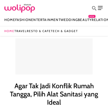
NEW
HOME
FASHION
ENTERTAINMENT
WEDDING
BEAUTY
RELATIO
HOME
TRAVEL
RESTO & CAFE
TECH & GADGET
Agar Tak Jadi Konflik Rumah
Tangga, Pilih Alat Sanitasi yang
Ideal