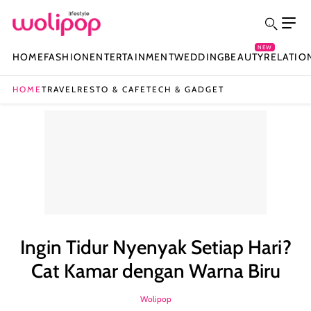
NEW
HOME
FASHION
ENTERTAINMENT
WEDDING
BEAUTY
RELATIO
HOME
TRAVEL
RESTO & CAFE
TECH & GADGET
Ingin Tidur Nyenyak Setiap Hari?
Cat Kamar dengan Warna Biru
Wolipop