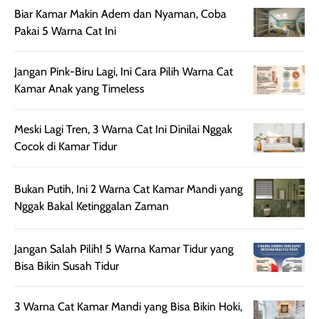
nyaman dipakai
memberikan efek
aktifitas outdo
Biar Kamar Makin Adem dan Nyaman, Coba
untuk aktivitas
akhir yang
juga. baru
Pakai 5 Warna Cat Ini
harian, baik
membuat kulit
pemakaaian 6
sebelum maupun
tampak lebih
bulan tapi ker
Jangan Pink-Biru Lagi, Ini Cara Pilih Warna Cat
setelah
cerah, namun
bersihnya mu
Kamar Anak yang Timeless
beraktivitas di luar
hasilnya tetap
ku
ruangan. Selain
dapat berbeda
memberikan
pada setiap jenis
Meski Lagi Tren, 3 Warna Cat Ini Dinilai Nggak
aroma pada
kulit. Produk ini
Cocok di Kamar Tidur
rambut, produk ini
mengandung
juga membantu
Amino dan
Bukan Putih, Ini 2 Warna Cat Kamar Mandi yang
rambut terasa
Vitamin C, serta
Nggak Bakal Ketinggalan Zaman
lebih halus dan
dilengkapi SPF 35
mudah diatur
PA+++ untuk
setelah
membantu
Jangan Salah Pilih! 5 Warna Kamar Tidur yang
diaplikasikan.
melindungi kulit
Bisa Bikin Susah Tidur
Kemasannya
dari paparan sinar
praktis dengan
UV saat
3 Warna Cat Kamar Mandi yang Bisa Bikin Hoki,
botol spray yang
beraktivitas di