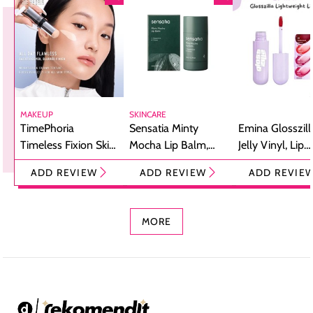
MAKEUP
SKINCARE
TimePhoria
Sensatia Minty
Emina Glosszill
Timeless Fixion Skin
Mocha Lip Balm,
Jelly Vinyl, Lip
Tint Stick,
Pelembap Bibir
Cream Glossy
ADD REVIEW
ADD REVIEW
ADD REVIE
Foundation dan
dengan Aroma
Ringan dengan 
Concealer 2-in-1
Cokelat
Bibir Plumpy
MORE