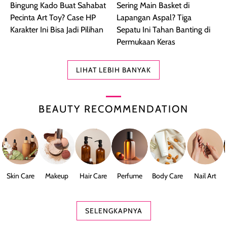
Bingung Kado Buat Sahabat
Sering Main Basket di
Pecinta Art Toy? Case HP
Lapangan Aspal? Tiga
Karakter Ini Bisa Jadi Pilihan
Sepatu Ini Tahan Banting di
Permukaan Keras
LIHAT LEBIH BANYAK
BEAUTY RECOMMENDATION
Skin Care
Makeup
Hair Care
Perfume
Body Care
Nail Art
SELENGKAPNYA