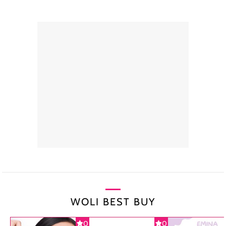
WOLI BEST BUY
0
0