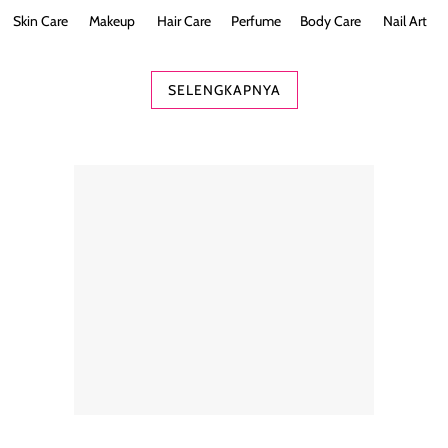
Skin Care
Makeup
Hair Care
Perfume
Body Care
Nail Art
SELENGKAPNYA