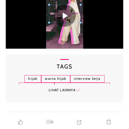
TAGS
hijab
warna hijab
interview kerja
tips wawancara
hijab untuk interview kerja
LIHAT LAINNYA
fashion hijab
0