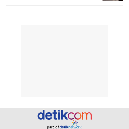
ketahanan aroma
penggunaan.
dapat berbeda
Penilaian
pada setiap orang,
mengenai
tergantung jenis
performa dalam
rambut, aktivitas,
jangka panjang,
dan kondisi
seperti
lingkungan.
kenyamanan
Namun, dari
setelah
pengalaman
pemakaian rutin
penggunaan
atau
hingga repurchase
kecocokannya
beberapa kali,
pada berbagai
performanya
kondisi kulit,
terasa cukup
masih
konsisten untuk
memerlukan
penggunaan
penggunaan lebih
sehari-hari.
lanjut.
part of