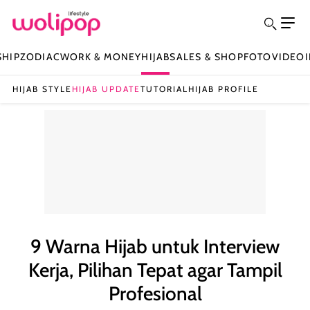
SHIP
ZODIAC
WORK & MONEY
HIJAB
SALES & SHOP
FOTO
VIDEO
HIJAB STYLE
HIJAB UPDATE
TUTORIAL
HIJAB PROFILE
9 Warna Hijab untuk Interview
Kerja, Pilihan Tepat agar Tampil
Profesional