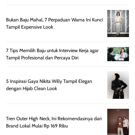
setelah
membantu
diaplikasikan.
melindungi kulit
Bukan Baju Mahal, 7 Perpaduan Warna Ini Kunci
Kemasannya
dari paparan sinar
Tampil Expensive Look
praktis dengan
UV saat
botol spray yang
beraktivitas di
mudah digunakan
siang hari.
dan cukup ringkas
Meskipun begitu,
7 Tips Memilih Baju untuk Interview Kerja agar
untuk dibawa saat
sunscreen tetap
Tampil Profesional dan Percaya Diri
bepergian.
perlu diaplikasikan
Semprotan yang
ulang sesuai
dihasilkan juga
kebutuhan agar
5 Inspirasi Gaya Nikita Willy Tampil Elegan
merata sehingga
perlindungannya
dengan Hijab Clean Look
memudahkan
tetap optimal.
pengaplikasian
Karena baru
tanpa membuat
pertama kali
rambut terasa
mencoba, review
Tren Outer High Neck, Ini Rekomendasinya dari
berat. Perlu
ini berfokus pada
Brand Lokal Mulai Rp 169 Ribu
diingat bahwa
kesan awal