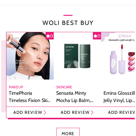
WOLI BEST BUY
0
0
MAKEUP
SKINCARE
TimePhoria
Sensatia Minty
Emina Glosszill
Timeless Fixion Skin
Mocha Lip Balm,
Jelly Vinyl, Lip
Tint Stick,
Pelembap Bibir
Cream Glossy
ADD REVIEW
ADD REVIEW
ADD REVIE
Foundation dan
dengan Aroma
Ringan dengan 
Concealer 2-in-1
Cokelat
Bibir Plumpy
MORE