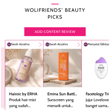
WOLIFRIENDS’ BEAUTY
PICKS
ADD CONTENT REVIEW
Sarah Azzahra
Sarah Azzahra
Mariyatul Qibtiy
Hairoic by ERHA
Emina Sun Battle
Facetology Tri
Produk hair mist
SPF 35 PA+++
Sunscreen yang
Care Sunscree
Jujur Lovelove
yang sudah
Bright Glow Fun
menarik untuk
SPF 40 PA+++
banget sama