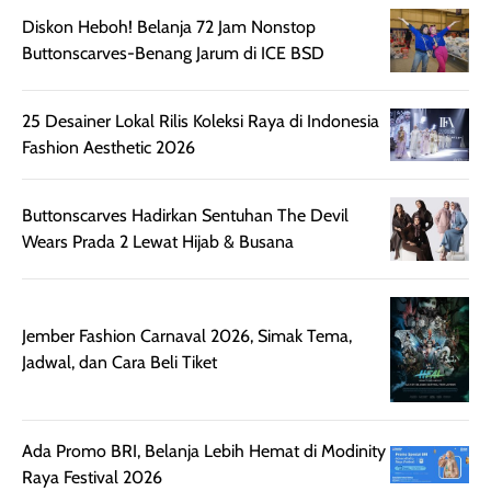
nyaman dipakai
memberikan efek
aktifitas outdo
Diskon Heboh! Belanja 72 Jam Nonstop
untuk aktivitas
akhir yang
juga. baru
Buttonscarves-Benang Jarum di ICE BSD
harian, baik
membuat kulit
pemakaaian 6
sebelum maupun
tampak lebih
bulan tapi ker
25 Desainer Lokal Rilis Koleksi Raya di Indonesia
setelah
cerah, namun
bersihnya mu
Fashion Aesthetic 2026
beraktivitas di luar
hasilnya tetap
ku
ruangan. Selain
dapat berbeda
memberikan
pada setiap jenis
Buttonscarves Hadirkan Sentuhan The Devil
aroma pada
kulit. Produk ini
Wears Prada 2 Lewat Hijab & Busana
rambut, produk ini
mengandung
juga membantu
Amino dan
rambut terasa
Vitamin C, serta
Jember Fashion Carnaval 2026, Simak Tema,
lebih halus dan
dilengkapi SPF 35
Jadwal, dan Cara Beli Tiket
mudah diatur
PA+++ untuk
setelah
membantu
diaplikasikan.
melindungi kulit
Kemasannya
dari paparan sinar
Ada Promo BRI, Belanja Lebih Hemat di Modinity
praktis dengan
UV saat
Raya Festival 2026