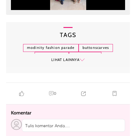
TAGS
modinity fashion parade
buttonscarves
benang jarum
nada puspita
LIHAT LAINNYA
0
Komentar
Tulis komentar Anda....