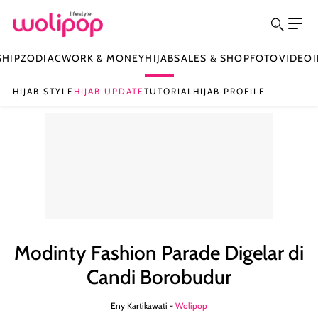
SHIP
ZODIAC
WORK & MONEY
HIJAB
SALES & SHOP
FOTO
VIDEO
HIJAB STYLE
HIJAB UPDATE
TUTORIAL
HIJAB PROFILE
Modinty Fashion Parade Digelar di
Candi Borobudur
Eny Kartikawati -
Wolipop