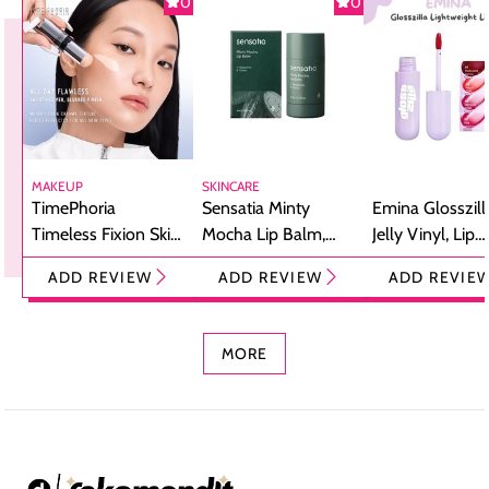
0
0
MAKEUP
SKINCARE
TimePhoria
Sensatia Minty
Emina Glosszill
Timeless Fixion Skin
Mocha Lip Balm,
Jelly Vinyl, Lip
Tint Stick,
Pelembap Bibir
Cream Glossy
ADD REVIEW
ADD REVIEW
ADD REVIE
Foundation dan
dengan Aroma
Ringan dengan 
Concealer 2-in-1
Cokelat
Bibir Plumpy
MORE