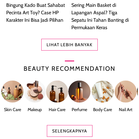
Bingung Kado Buat Sahabat
Sering Main Basket di
Pecinta Art Toy? Case HP
Lapangan Aspal? Tiga
Karakter Ini Bisa Jadi Pilihan
Sepatu Ini Tahan Banting di
Permukaan Keras
LIHAT LEBIH BANYAK
BEAUTY RECOMMENDATION
Skin Care
Makeup
Hair Care
Perfume
Body Care
Nail Art
SELENGKAPNYA