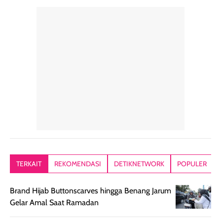
perawatan
praktis.
diratakan, ada
rambut sehari-
Kemasannya
sensai dinginy
hari. Pengalaman
ringkas sehingga
ada efek
penggunaan yang
mudah disimpan
lembabnya ju
konsisten menjadi
di dalam pouch
karna kulit aku
alasan produk ini
atau dibawa saat
kering meront
tetap masuk
bepergian. Dari
Kalau dipakai
dalam rutinitas.
penggunaan
dibawah mak
Hair mist ini
pertama,
juga ga peelin
memiliki aroma
teksturnya terasa
jadi nyaman gi
yang lembut dan
ringan dan mudah
Packagingnya 
memberikan
diratakan di kulit.
plastik tutup ul
kesan rambut
Produk juga
mutul botolny
lebih segar
memberikan hasil
meruncing jadi
TERKAIT
REKOMENDASI
DETIKNETWORK
POPULER
setelah
akhir yang
pas buat nakar
digunakan.
nyaman tanpa
sunscreennya.
Brand Hijab Buttonscarves hingga Benang Jarum
Wanginya tidak
terasa lengket
terus udah SP
Gelar Amal Saat Ramadan
terasa berlebihan
berlebihan. Varian
40 yang pasti
sehingga tetap
Bright Glow
cocok dipakai 