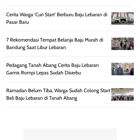
setelah
membantu
diaplikasikan.
melindungi kulit
Cerita Warga 'Curi Start' Berburu Baju Lebaran di
Kemasannya
dari paparan sinar
Pasar Baru
praktis dengan
UV saat
botol spray yang
beraktivitas di
mudah digunakan
siang hari.
7 Rekomendasi Tempat Belanja Baju Murah di
dan cukup ringkas
Meskipun begitu,
Bandung Saat Libur Lebaran
untuk dibawa saat
sunscreen tetap
bepergian.
perlu diaplikasikan
Pedagang Tanah Abang Cerita Baju Lebaran
Semprotan yang
ulang sesuai
Gamis Rompi Lepas Sudah Diserbu
dihasilkan juga
kebutuhan agar
merata sehingga
perlindungannya
Ramadan Belum Tiba, Warga Sudah Colong Start
memudahkan
tetap optimal.
Beli Baju Lebaran di Tanah Abang
pengaplikasian
Karena baru
tanpa membuat
pertama kali
rambut terasa
mencoba, review
berat. Perlu
ini berfokus pada
diingat bahwa
kesan awal
ketahanan aroma
penggunaan.