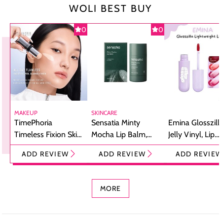
WOLI BEST BUY
0
0
MAKEUP
SKINCARE
TimePhoria
Sensatia Minty
Emina Glosszill
Timeless Fixion Skin
Mocha Lip Balm,
Jelly Vinyl, Lip
Tint Stick,
Pelembap Bibir
Cream Glossy
ADD REVIEW
ADD REVIEW
ADD REVIE
Foundation dan
dengan Aroma
Ringan dengan 
Concealer 2-in-1
Cokelat
Bibir Plumpy
MORE