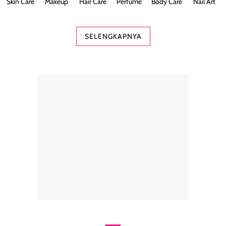
Skin Care
Makeup
Hair Care
Perfume
Body Care
Nail Art
SELENGKAPNYA