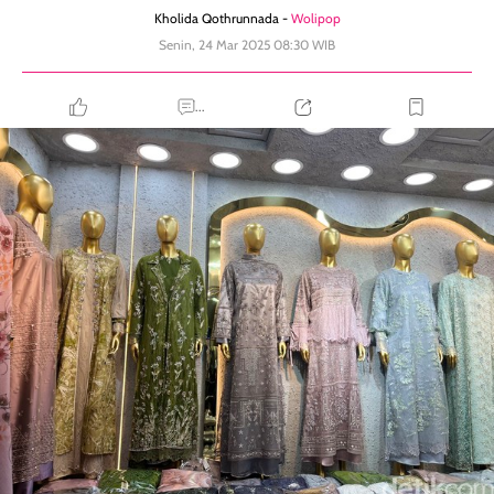
Kholida Qothrunnada -
Wolipop
Senin, 24 Mar 2025 08:30 WIB
...