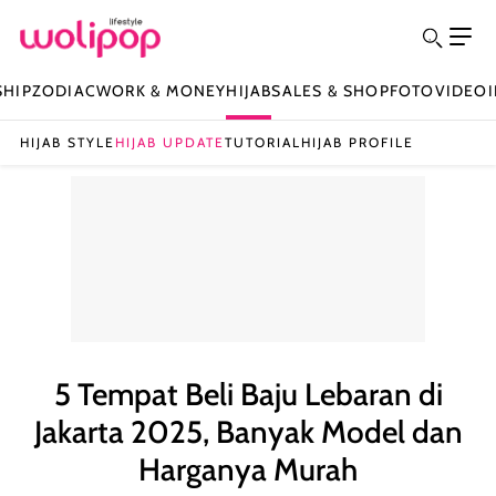
SHIP
ZODIAC
WORK & MONEY
HIJAB
SALES & SHOP
FOTO
VIDEO
HIJAB STYLE
HIJAB UPDATE
TUTORIAL
HIJAB PROFILE
5 Tempat Beli Baju Lebaran di
Jakarta 2025, Banyak Model dan
Harganya Murah