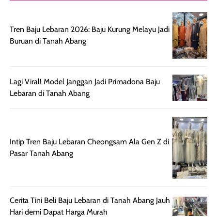
digunakan.
nyaman tanpa
sunscreennya.
Wanginya tidak
terasa lengket
terus udah SP
Tren Baju Lebaran 2026: Baju Kurung Melayu Jadi
terasa berlebihan
berlebihan. Varian
40 yang pasti
Buruan di Tanah Abang
sehingga tetap
Bright Glow
cocok dipakai 
nyaman dipakai
memberikan efek
aktifitas outdo
untuk aktivitas
akhir yang
juga. baru
harian, baik
membuat kulit
pemakaaian 6
Lagi Viral! Model Janggan Jadi Primadona Baju
sebelum maupun
tampak lebih
bulan tapi ker
Lebaran di Tanah Abang
setelah
cerah, namun
bersihnya mu
beraktivitas di luar
hasilnya tetap
ku
ruangan. Selain
dapat berbeda
memberikan
pada setiap jenis
Intip Tren Baju Lebaran Cheongsam Ala Gen Z di
aroma pada
kulit. Produk ini
Pasar Tanah Abang
rambut, produk ini
mengandung
juga membantu
Amino dan
rambut terasa
Vitamin C, serta
lebih halus dan
dilengkapi SPF 35
Cerita Tini Beli Baju Lebaran di Tanah Abang Jauh
mudah diatur
PA+++ untuk
Hari demi Dapat Harga Murah