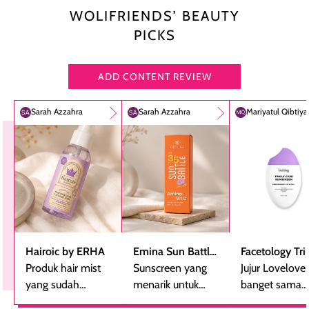
WOLIFRIENDS’ BEAUTY
PICKS
ADD CONTENT REVIEW
Sarah Azzahra
Sarah Azzahra
Mariyatul Qibtiy
Hairoic by ERHA
Emina Sun Battle
Facetology Tri
Produk hair mist
SPF 35 PA+++
Sunscreen yang
Care Sunscree
Jujur Lovelove
yang sudah
Bright Glow Fun
menarik untuk
SPF 40 PA+++
banget sama
beberapa kali
Size
dicoba, terutama
sunscreen iniii..