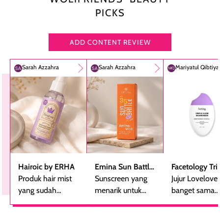
PICKS
ADD CONTENT REVIEW
Sarah Azzahra
Sarah Azzahra
Mariyatul Qibtiy
Hairoic by ERHA
Emina Sun Battle
Facetology Tri
Produk hair mist
SPF 35 PA+++
Sunscreen yang
Care Sunscree
Jujur Lovelove
yang sudah
Bright Glow Fun
menarik untuk
SPF 40 PA+++
banget sama
beberapa kali
Size
dicoba, terutama
sunscreen iniii..
dibeli ulang
bagi yang mencari
suka sama