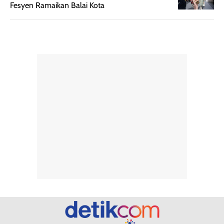
Fesyen Ramaikan Balai Kota
pada setiap orang,
mengenai
tergantung jenis
performa dalam
rambut, aktivitas,
jangka panjang,
dan kondisi
seperti
lingkungan.
kenyamanan
Namun, dari
setelah
pengalaman
pemakaian rutin
penggunaan
atau
hingga repurchase
kecocokannya
beberapa kali,
pada berbagai
performanya
kondisi kulit,
terasa cukup
masih
konsisten untuk
memerlukan
penggunaan
penggunaan lebih
sehari-hari.
lanjut.