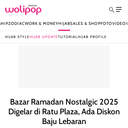
SHIP
ZODIAC
WORK & MONEY
HIJAB
SALES & SHOP
FOTO
VIDEO
HIJAB STYLE
HIJAB UPDATE
TUTORIAL
HIJAB PROFILE
Bazar Ramadan Nostalgic 2025
Digelar di Ratu Plaza, Ada Diskon
Baju Lebaran