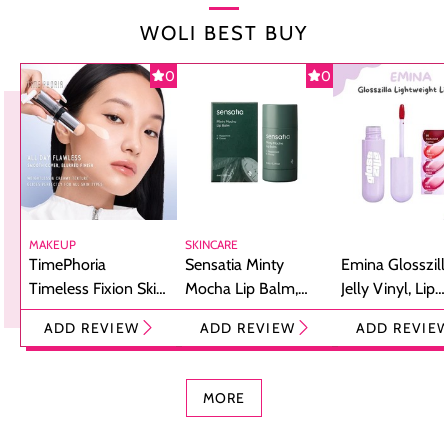
WOLI BEST BUY
0
0
MAKEUP
SKINCARE
TimePhoria
Sensatia Minty
Emina Glosszill
Timeless Fixion Skin
Mocha Lip Balm,
Jelly Vinyl, Lip
Tint Stick,
Pelembap Bibir
Cream Glossy
ADD REVIEW
ADD REVIEW
ADD REVIE
Foundation dan
dengan Aroma
Ringan dengan 
Concealer 2-in-1
Cokelat
Bibir Plumpy
MORE