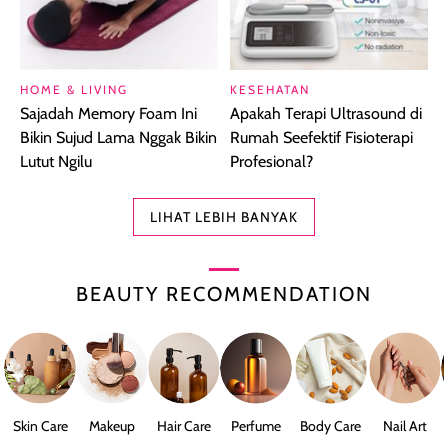
HOME & LIVING
KESEHATAN
Sajadah Memory Foam Ini
Apakah Terapi Ultrasound di
Bikin Sujud Lama Nggak Bikin
Rumah Seefektif Fisioterapi
Lutut Ngilu
Profesional?
LIHAT LEBIH BANYAK
BEAUTY RECOMMENDATION
Skin Care
Makeup
Hair Care
Perfume
Body Care
Nail Art