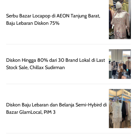
Wanginya tidak
terasa lengket
terus udah SP
terasa berlebihan
berlebihan. Varian
40 yang pasti
Serbu Bazar Locapop di AEON Tanjung Barat,
sehingga tetap
Bright Glow
cocok dipakai 
Baju Lebaran Diskon 75%
nyaman dipakai
memberikan efek
aktifitas outdo
untuk aktivitas
akhir yang
juga. baru
harian, baik
membuat kulit
pemakaaian 6
sebelum maupun
tampak lebih
bulan tapi ker
setelah
cerah, namun
bersihnya mu
Diskon Hingga 80% dari 30 Brand Lokal di Last
beraktivitas di luar
hasilnya tetap
ku
Stock Sale, Chillax Sudirman
ruangan. Selain
dapat berbeda
memberikan
pada setiap jenis
aroma pada
kulit. Produk ini
rambut, produk ini
mengandung
juga membantu
Amino dan
Diskon Baju Lebaran dan Belanja Semi-Hybird di
rambut terasa
Vitamin C, serta
Bazar GlamLocal, PIM 3
lebih halus dan
dilengkapi SPF 35
mudah diatur
PA+++ untuk
setelah
membantu