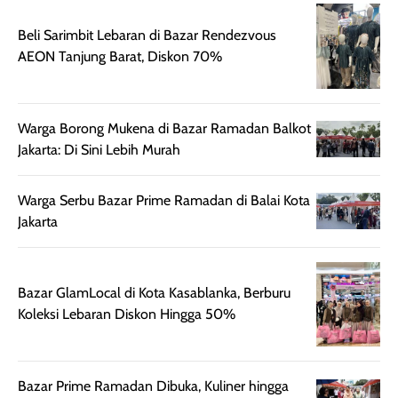
diaplikasikan.
melindungi kulit
Kemasannya
dari paparan sinar
Beli Sarimbit Lebaran di Bazar Rendezvous
praktis dengan
UV saat
AEON Tanjung Barat, Diskon 70%
botol spray yang
beraktivitas di
mudah digunakan
siang hari.
dan cukup ringkas
Meskipun begitu,
Warga Borong Mukena di Bazar Ramadan Balkot
untuk dibawa saat
sunscreen tetap
Jakarta: Di Sini Lebih Murah
bepergian.
perlu diaplikasikan
Semprotan yang
ulang sesuai
dihasilkan juga
kebutuhan agar
Warga Serbu Bazar Prime Ramadan di Balai Kota
merata sehingga
perlindungannya
Jakarta
memudahkan
tetap optimal.
pengaplikasian
Karena baru
tanpa membuat
pertama kali
Bazar GlamLocal di Kota Kasablanka, Berburu
rambut terasa
mencoba, review
Koleksi Lebaran Diskon Hingga 50%
berat. Perlu
ini berfokus pada
diingat bahwa
kesan awal
ketahanan aroma
penggunaan.
Bazar Prime Ramadan Dibuka, Kuliner hingga
dapat berbeda
Penilaian