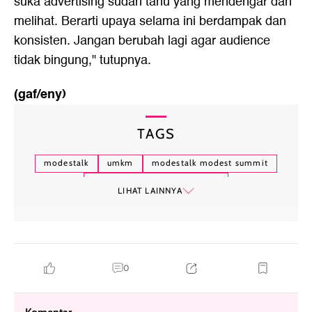
suka advertising sudah tahu yang mendengar dan
melihat. Berarti upaya selama ini berdampak dan
konsisten. Jangan berubah lagi agar audience
tidak bingung," tutupnya.
(gaf/eny)
TAGS
modestalk
umkm
modestalk modest summit
jakarta modest summit 2024
LIHAT LAINNYA
0