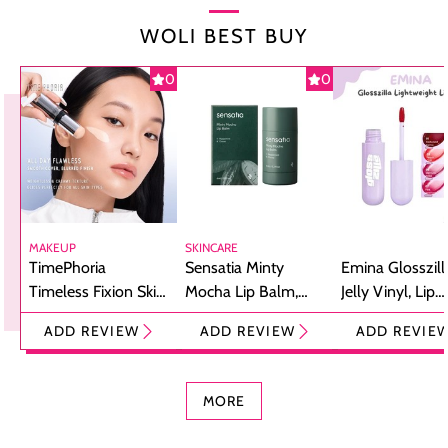
WOLI BEST BUY
0
0
MAKEUP
SKINCARE
TimePhoria
Sensatia Minty
Emina Glosszill
Timeless Fixion Skin
Mocha Lip Balm,
Jelly Vinyl, Lip
Tint Stick,
Pelembap Bibir
Cream Glossy
ADD REVIEW
ADD REVIEW
ADD REVIE
Foundation dan
dengan Aroma
Ringan dengan 
Concealer 2-in-1
Cokelat
Bibir Plumpy
MORE