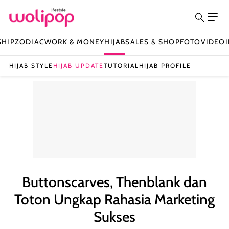
SHIP
ZODIAC
WORK & MONEY
HIJAB
SALES & SHOP
FOTO
VIDEO
HIJAB STYLE
HIJAB UPDATE
TUTORIAL
HIJAB PROFILE
Buttonscarves, Thenblank dan
Toton Ungkap Rahasia Marketing
Sukses