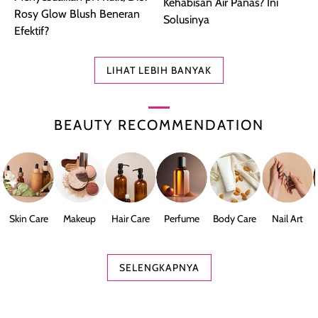
Kehabisan Air Panas? Ini
Rosy Glow Blush Beneran
Solusinya
Efektif?
LIHAT LEBIH BANYAK
BEAUTY RECOMMENDATION
Skin Care
Makeup
Hair Care
Perfume
Body Care
Nail Art
SELENGKAPNYA