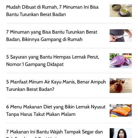
hingga kombinasi,
dan fresh. Coc
Mudah Dibuat di Rumah, 7 Minuman Ini Bisa
namun pada kulit
banget buat
Bantu Turunkan Berat Badan
sangat berminyak
dipakai daily, b
mungkin butuh
ke kantor, kulia
7 Minuman yang Bisa Bantu Turunkan Berat
touch-up setelah
ataupun sekad
Badan, Bikinnya Gampang di Rumah
beberapa jam.
jalan santai. Plus
Meski harganya
point lainnya,
5 Sayuran yang Bantu Hempas Lemak Perut,
cukup tinggi,
produk ini juga
Nomor 1 Gampang Didapat
kualitasnya
minim oksidasi
sepadan. Bedak
jadi warnanya
ini cocok untuk
tetap stabil
5 Manfaat Minum Air Kayu Manis, Benar Ampuh
kamu yang
setelah beber
Turunkan Berat Badan?
menginginkan
jam dipakai.
tampilan flawless,
Shade Carame
6 Menu Makanan Diet yang Bikin Lemak Nyusut
ringan, dan
juga pas di kuli
Tanpa Harus Takut Makan Malam
berkelas —
bikin complex
sempurna untuk
terlihat hangat
7 Makanan Ini Bantu Wajah Tampak Segar dan
daily look
dan natural. Kalau