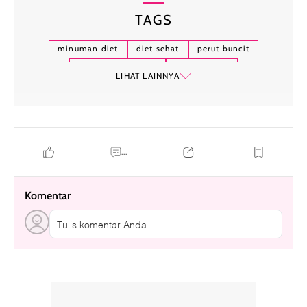
TAGS
minuman diet
diet sehat
perut buncit
mengecilkan perut
detoksifikasi
LIHAT LAINNYA
minuman untuk mengecilkan perut
...
Komentar
Tulis komentar Anda....