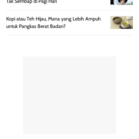
Tak Sembap di Pagi Hari
maupun acara
kamu suka
spesial.
makeup yang
ringan dengan
Kopi atau Teh Hijau, Mana yang Lebih Ampuh
hasil natural,
untuk Pangkas Berat Badan?
menurutku E
Skin Tint ini wa
banget dicoba.