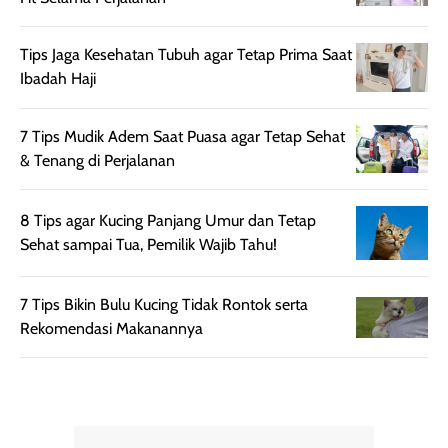
rambut, produk ini
mengandung
juga membantu
Amino dan
Tips Jaga Kesehatan Tubuh agar Tetap Prima Saat
rambut terasa
Vitamin C, serta
Ibadah Haji
lebih halus dan
dilengkapi SPF 35
mudah diatur
PA+++ untuk
setelah
membantu
7 Tips Mudik Adem Saat Puasa agar Tetap Sehat
diaplikasikan.
melindungi kulit
& Tenang di Perjalanan
Kemasannya
dari paparan sinar
praktis dengan
UV saat
8 Tips agar Kucing Panjang Umur dan Tetap
botol spray yang
beraktivitas di
Sehat sampai Tua, Pemilik Wajib Tahu!
mudah digunakan
siang hari.
dan cukup ringkas
Meskipun begitu,
untuk dibawa saat
sunscreen tetap
7 Tips Bikin Bulu Kucing Tidak Rontok serta
bepergian.
perlu diaplikasikan
Rekomendasi Makanannya
Semprotan yang
ulang sesuai
dihasilkan juga
kebutuhan agar
merata sehingga
perlindungannya
memudahkan
tetap optimal.
pengaplikasian
Karena baru