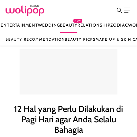
NEW
N
ENTERTAINMENT
WEDDING
BEAUTY
RELATIONSHIP
ZODIAC
WO
BEAUTY RECOMMENDATION
BEAUTY PICKS
MAKE UP & SKIN C
12 Hal yang Perlu Dilakukan di
Pagi Hari agar Anda Selalu
Bahagia