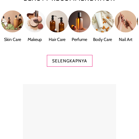
Skin Care
Makeup
Hair Care
Perfume
Body Care
Nail Art
SELENGKAPNYA