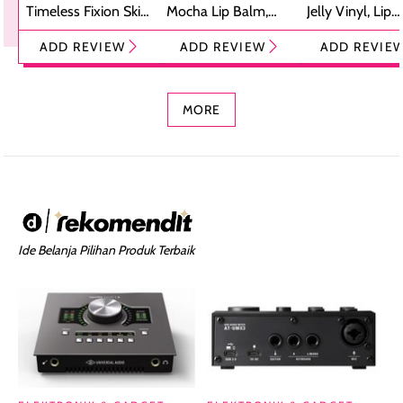
Timeless Fixion Skin
Mocha Lip Balm,
Jelly Vinyl, Lip
Tint Stick,
Pelembap Bibir
Cream Glossy
ADD REVIEW
ADD REVIEW
ADD REVIE
Foundation dan
dengan Aroma
Ringan dengan 
Concealer 2-in-1
Cokelat
Bibir Plumpy
MORE
Ide Belanja Pilihan Produk Terbaik