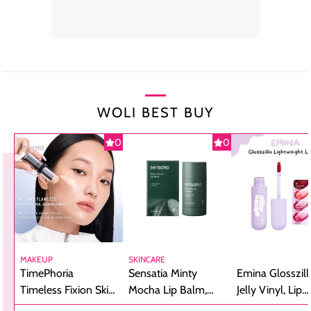
WOLI BEST BUY
0
0
MAKEUP
SKINCARE
TimePhoria
Sensatia Minty
Emina Glosszill
Timeless Fixion Skin
Mocha Lip Balm,
Jelly Vinyl, Lip
Tint Stick,
Pelembap Bibir
Cream Glossy