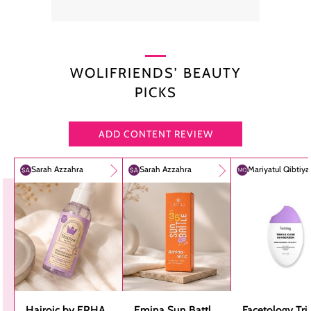
WOLIFRIENDS’ BEAUTY
PICKS
ADD CONTENT REVIEW
Sarah Azzahra
Sarah Azzahra
Mariyatul Qibtiy
Hairoic by ERHA
Emina Sun Battle
Facetology Tri