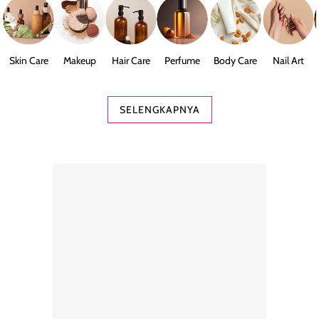
Skin Care
Makeup
Hair Care
Perfume
Body Care
Nail Art
SELENGKAPNYA