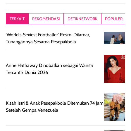
memberikan
diratakan di kulit.
plastik tutup ul
kesan rambut
Produk juga
mutul botolny
lebih segar
memberikan hasil
meruncing jadi
TERKAIT
REKOMENDASI
DETIKNETWORK
POPULER
setelah
akhir yang
pas buat nakar
digunakan.
nyaman tanpa
sunscreennya.
'World's Sexiest Footballer' Resmi Dilamar,
Wanginya tidak
terasa lengket
terus udah SP
Tunangannya Sesama Pesepakbola
terasa berlebihan
berlebihan. Varian
40 yang pasti
sehingga tetap
Bright Glow
cocok dipakai 
nyaman dipakai
memberikan efek
aktifitas outdo
untuk aktivitas
akhir yang
juga. baru
Anne Hathaway Dinobatkan sebagai Wanita
harian, baik
membuat kulit
pemakaaian 6
Tercantik Dunia 2026
sebelum maupun
tampak lebih
bulan tapi ker
setelah
cerah, namun
bersihnya mu
beraktivitas di luar
hasilnya tetap
ku
ruangan. Selain
dapat berbeda
Kisah Istri & Anak Pesepakbola Ditemukan 74 Jam
memberikan
pada setiap jenis
Setelah Gempa Venezuela
aroma pada
kulit. Produk ini
rambut, produk ini
mengandung
juga membantu
Amino dan