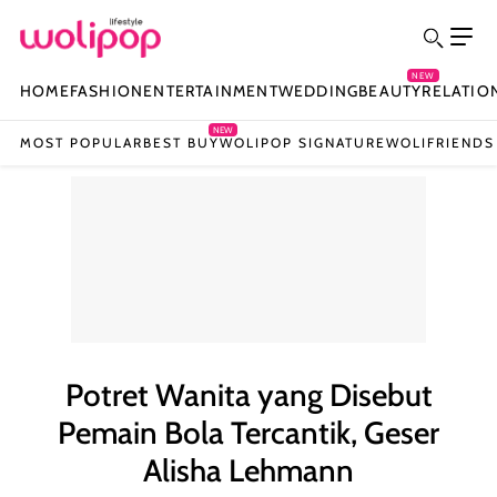
NEW
HOME
FASHION
ENTERTAINMENT
WEDDING
BEAUTY
RELATIO
NEW
MOST POPULAR
BEST BUY
WOLIPOP SIGNATURE
WOLIFRIENDS
Potret Wanita yang Disebut
Pemain Bola Tercantik, Geser
Alisha Lehmann