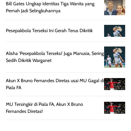
Bill Gates Ungkap Identitas Tiga Wanita yang
rambut terasa
Vitamin C, serta
Pernah Jadi Selingkuhannya
lebih halus dan
dilengkapi SPF 35
mudah diatur
PA+++ untuk
setelah
membantu
Pesepakbola Terseksi Ini Gerah Terus Dikritik
diaplikasikan.
melindungi kulit
Kemasannya
dari paparan sinar
praktis dengan
UV saat
Alisha 'Pesepakbola Terseksi' Juga Manusia, Sering
botol spray yang
beraktivitas di
Sedih Dikritik Warganet
mudah digunakan
siang hari.
dan cukup ringkas
Meskipun begitu,
untuk dibawa saat
sunscreen tetap
Akun X Bruno Fernandes Diretas usai MU Gagal di
bepergian.
perlu diaplikasikan
Piala FA
Semprotan yang
ulang sesuai
dihasilkan juga
kebutuhan agar
merata sehingga
perlindungannya
MU Tersingkir di Piala FA, Akun X Bruno
memudahkan
tetap optimal.
Fernandes Diretas!
pengaplikasian
Karena baru
tanpa membuat
pertama kali
rambut terasa
mencoba, review