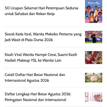
Wanginya tidak
terasa lengket
terus udah SP
50 Ucapan Selamat Hari Perempuan Sedunia
terasa berlebihan
berlebihan. Varian
40 yang pasti
untuk Sahabat dan Rekan Kerja
sehingga tetap
Bright Glow
cocok dipakai 
nyaman dipakai
memberikan efek
aktifitas outdo
untuk aktivitas
akhir yang
juga. baru
harian, baik
membuat kulit
pemakaaian 6
Sosok Katia Itzel, Wanita Meksiko Pertama yang
sebelum maupun
tampak lebih
bulan tapi ker
Jadi Wasit di Piala Dunia 2026
setelah
cerah, namun
bersihnya mu
beraktivitas di luar
hasilnya tetap
ku
Kisah Viral Wanita Hampir Cerai, Suami Kasih
ruangan. Selain
dapat berbeda
Hadiah Makeup YSL ke Wanita Lain
memberikan
pada setiap jenis
aroma pada
kulit. Produk ini
rambut, produk ini
mengandung
Catat! Daftar Hari Besar Nasional dan
juga membantu
Amino dan
Internasional Agustus 2026
rambut terasa
Vitamin C, serta
lebih halus dan
dilengkapi SPF 35
Daftar Lengkap Hari Besar Agustus 2026:
mudah diatur
PA+++ untuk
Peringatan Nasional dan Internasional
setelah
membantu
diaplikasikan.
melindungi kulit