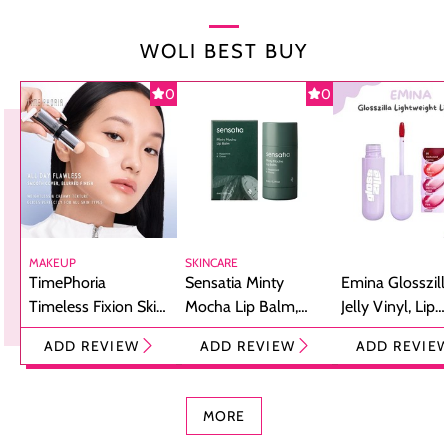
WOLI BEST BUY
0
0
MAKEUP
SKINCARE
TimePhoria
Sensatia Minty
Emina Glosszill
Timeless Fixion Skin
Mocha Lip Balm,
Jelly Vinyl, Lip
Tint Stick,
Pelembap Bibir
Cream Glossy
ADD REVIEW
ADD REVIEW
ADD REVIE
Foundation dan
dengan Aroma
Ringan dengan 
Concealer 2-in-1
Cokelat
Bibir Plumpy
MORE