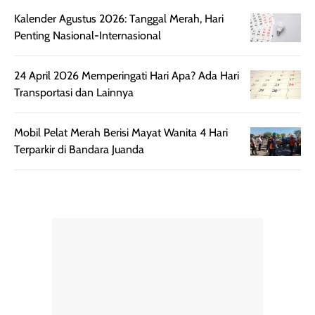
Kemasannya
dari paparan sinar
Kalender Agustus 2026: Tanggal Merah, Hari
praktis dengan
UV saat
Penting Nasional-Internasional
botol spray yang
beraktivitas di
mudah digunakan
siang hari.
24 April 2026 Memperingati Hari Apa? Ada Hari
dan cukup ringkas
Meskipun begitu,
Transportasi dan Lainnya
untuk dibawa saat
sunscreen tetap
bepergian.
perlu diaplikasikan
Mobil Pelat Merah Berisi Mayat Wanita 4 Hari
Semprotan yang
ulang sesuai
Terparkir di Bandara Juanda
dihasilkan juga
kebutuhan agar
merata sehingga
perlindungannya
memudahkan
tetap optimal.
pengaplikasian
Karena baru
tanpa membuat
pertama kali
rambut terasa
mencoba, review
berat. Perlu
ini berfokus pada
diingat bahwa
kesan awal
ketahanan aroma
penggunaan.
dapat berbeda
Penilaian