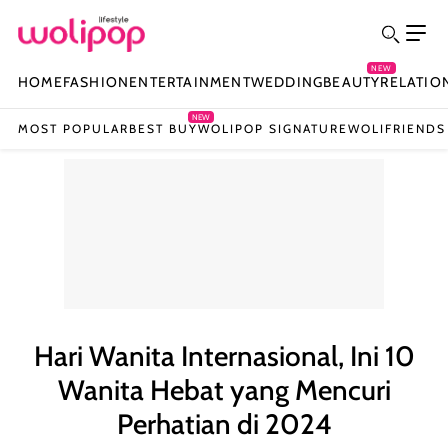
NEW
HOME
FASHION
ENTERTAINMENT
WEDDING
BEAUTY
RELATIO
NEW
MOST POPULAR
BEST BUY
WOLIPOP SIGNATURE
WOLIFRIENDS
Hari Wanita Internasional, Ini 10
Wanita Hebat yang Mencuri
Perhatian di 2024