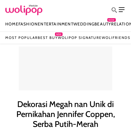
NEW
HOME
FASHION
ENTERTAINMENT
WEDDING
BEAUTY
RELATIO
NEW
MOST POPULAR
BEST BUY
WOLIPOP SIGNATURE
WOLIFRIENDS
Dekorasi Megah nan Unik di
Pernikahan Jennifer Coppen,
Serba Putih-Merah