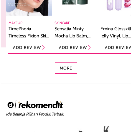
MAKEUP
SKINCARE
TimePhoria
Sensatia Minty
Emina Glosszill
Timeless Fixion Skin
Mocha Lip Balm,
Jelly Vinyl, Lip
Tint Stick,
Pelembap Bibir
Cream Glossy
ADD REVIEW
ADD REVIEW
ADD REVIE
Foundation dan
dengan Aroma
Ringan dengan 
Concealer 2-in-1
Cokelat
Bibir Plumpy
MORE
Ide Belanja Pilihan Produk Terbaik