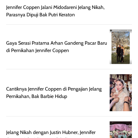
sebelum maupun
tampak lebih
bulan tapi ker
Jennifer Coppen Jalani Midodareni Jelang Nikah,
setelah
cerah, namun
bersihnya mu
Parasnya Dipuji Bak Putri Keraton
beraktivitas di luar
hasilnya tetap
ku
ruangan. Selain
dapat berbeda
memberikan
pada setiap jenis
aroma pada
kulit. Produk ini
Gaya Serasi Pratama Arhan Gandeng Pacar Baru
rambut, produk ini
mengandung
di Pernikahan Jennifer Coppen
juga membantu
Amino dan
rambut terasa
Vitamin C, serta
lebih halus dan
dilengkapi SPF 35
mudah diatur
PA+++ untuk
setelah
membantu
Cantiknya Jennifer Coppen di Pengajian Jelang
diaplikasikan.
melindungi kulit
Pernikahan, Bak Barbie Hidup
Kemasannya
dari paparan sinar
praktis dengan
UV saat
botol spray yang
beraktivitas di
mudah digunakan
siang hari.
dan cukup ringkas
Meskipun begitu,
Jelang Nikah dengan Justin Hubner, Jennifer
untuk dibawa saat
sunscreen tetap