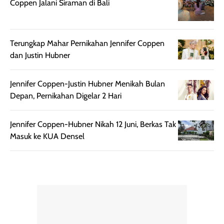
Coppen Jalani Siraman di Bali
bepergian.
perlu diaplikasikan
Semprotan yang
ulang sesuai
dihasilkan juga
kebutuhan agar
Terungkap Mahar Pernikahan Jennifer Coppen
merata sehingga
perlindungannya
dan Justin Hubner
memudahkan
tetap optimal.
pengaplikasian
Karena baru
tanpa membuat
pertama kali
Jennifer Coppen-Justin Hubner Menikah Bulan
rambut terasa
mencoba, review
Depan, Pernikahan Digelar 2 Hari
berat. Perlu
ini berfokus pada
diingat bahwa
kesan awal
Jennifer Coppen-Hubner Nikah 12 Juni, Berkas Tak
ketahanan aroma
penggunaan.
Masuk ke KUA Densel
dapat berbeda
Penilaian
pada setiap orang,
mengenai
tergantung jenis
performa dalam
rambut, aktivitas,
jangka panjang,
dan kondisi
seperti
lingkungan.
kenyamanan
Namun, dari
setelah