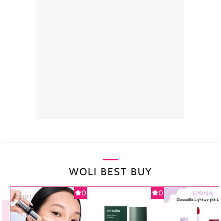
WOLI BEST BUY
0
0