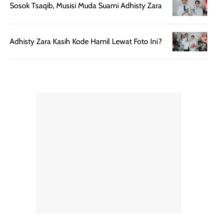
Sosok Tsaqib, Musisi Muda Suami Adhisty Zara
untuk dibawa saat
sunscreen tetap
bepergian.
perlu diaplikasikan
Semprotan yang
ulang sesuai
Adhisty Zara Kasih Kode Hamil Lewat Foto Ini?
dihasilkan juga
kebutuhan agar
merata sehingga
perlindungannya
memudahkan
tetap optimal.
pengaplikasian
Karena baru
tanpa membuat
pertama kali
rambut terasa
mencoba, review
berat. Perlu
ini berfokus pada
diingat bahwa
kesan awal
ketahanan aroma
penggunaan.
dapat berbeda
Penilaian
pada setiap orang,
mengenai
tergantung jenis
performa dalam
rambut, aktivitas,
jangka panjang,
dan kondisi
seperti
lingkungan.
kenyamanan
Namun, dari
setelah