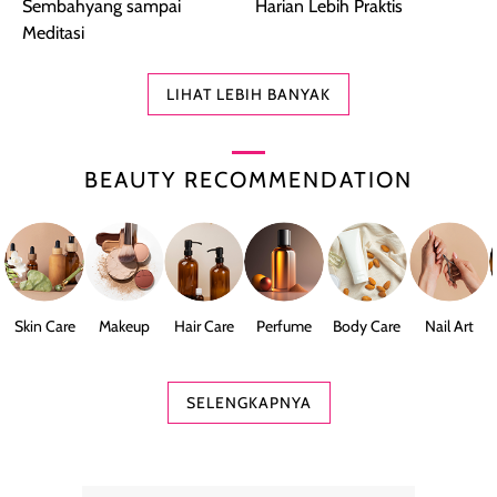
Sembahyang sampai
Harian Lebih Praktis
Meditasi
LIHAT LEBIH BANYAK
BEAUTY RECOMMENDATION
Skin Care
Makeup
Hair Care
Perfume
Body Care
Nail Art
SELENGKAPNYA