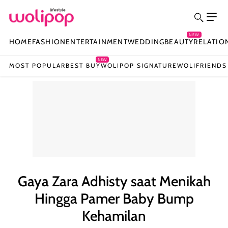
NEW
HOME
FASHION
ENTERTAINMENT
WEDDING
BEAUTY
RELATIO
NEW
MOST POPULAR
BEST BUY
WOLIPOP SIGNATURE
WOLIFRIENDS
Gaya Zara Adhisty saat Menikah
Hingga Pamer Baby Bump
Kehamilan