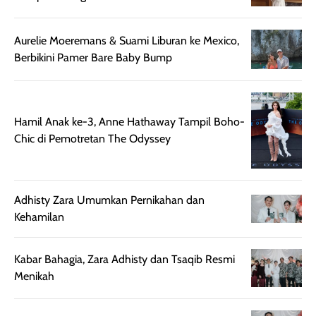
harian, baik
membuat kulit
pemakaaian 6
sebelum maupun
tampak lebih
bulan tapi ker
setelah
cerah, namun
bersihnya mu
Aurelie Moeremans & Suami Liburan ke Mexico,
beraktivitas di luar
hasilnya tetap
ku
Berbikini Pamer Bare Baby Bump
ruangan. Selain
dapat berbeda
memberikan
pada setiap jenis
aroma pada
kulit. Produk ini
Hamil Anak ke-3, Anne Hathaway Tampil Boho-
rambut, produk ini
mengandung
Chic di Pemotretan The Odyssey
juga membantu
Amino dan
rambut terasa
Vitamin C, serta
lebih halus dan
dilengkapi SPF 35
mudah diatur
PA+++ untuk
Adhisty Zara Umumkan Pernikahan dan
setelah
membantu
Kehamilan
diaplikasikan.
melindungi kulit
Kemasannya
dari paparan sinar
Kabar Bahagia, Zara Adhisty dan Tsaqib Resmi
praktis dengan
UV saat
Menikah
botol spray yang
beraktivitas di
mudah digunakan
siang hari.
dan cukup ringkas
Meskipun begitu,