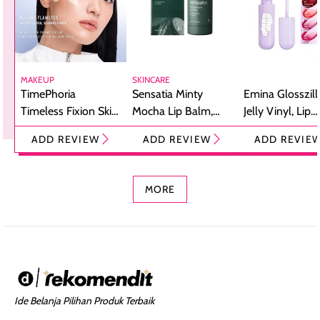
MAKEUP
SKINCARE
TimePhoria
Sensatia Minty
Emina Glosszill
Timeless Fixion Skin
Mocha Lip Balm,
Jelly Vinyl, Lip
Tint Stick,
Pelembap Bibir
Cream Glossy
ADD REVIEW
ADD REVIEW
ADD REVIE
Foundation dan
dengan Aroma
Ringan dengan 
Concealer 2-in-1
Cokelat
Bibir Plumpy
MORE
Ide Belanja Pilihan Produk Terbaik