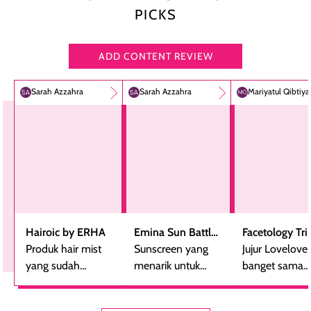
PICKS
ADD CONTENT REVIEW
Sarah Azzahra
Sarah Azzahra
Mariyatul Qibtiy
Hairoic by ERHA
Emina Sun Battle
Facetology Tri
Produk hair mist
SPF 35 PA+++
Sunscreen yang
Care Sunscree
Jujur Lovelove
yang sudah
Bright Glow Fun
menarik untuk
SPF 40 PA+++
banget sama
beberapa kali
Size
dicoba, terutama
sunscreen iniii..
dibeli ulang
bagi yang mencari
suka sama