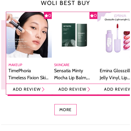
WOLI BEST BUY
0
0
MAKEUP
SKINCARE
TimePhoria
Sensatia Minty
Emina Glosszill
Timeless Fixion Skin
Mocha Lip Balm,
Jelly Vinyl, Lip
Tint Stick,
Pelembap Bibir
Cream Glossy
ADD REVIEW
ADD REVIEW
ADD REVIE
Foundation dan
dengan Aroma
Ringan dengan 
Concealer 2-in-1
Cokelat
Bibir Plumpy
MORE