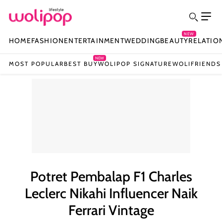
NEW
HOME
FASHION
ENTERTAINMENT
WEDDING
BEAUTY
RELATIO
NEW
MOST POPULAR
BEST BUY
WOLIPOP SIGNATURE
WOLIFRIENDS
Potret Pembalap F1 Charles
Leclerc Nikahi Influencer Naik
Ferrari Vintage