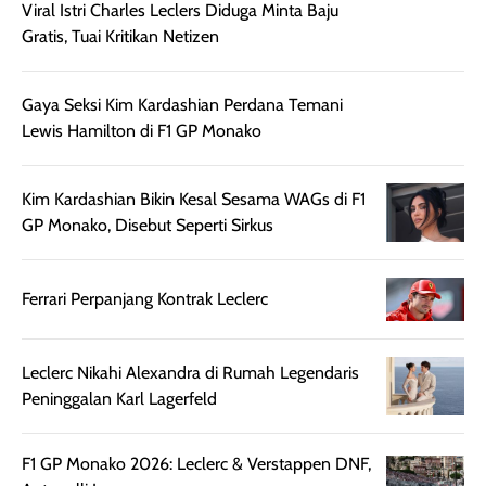
Viral Istri Charles Leclers Diduga Minta Baju
Wanginya tidak
terasa lengket
terus udah SP
Gratis, Tuai Kritikan Netizen
terasa berlebihan
berlebihan. Varian
40 yang pasti
sehingga tetap
Bright Glow
cocok dipakai 
nyaman dipakai
memberikan efek
aktifitas outdo
Gaya Seksi Kim Kardashian Perdana Temani
untuk aktivitas
akhir yang
juga. baru
Lewis Hamilton di F1 GP Monako
harian, baik
membuat kulit
pemakaaian 6
sebelum maupun
tampak lebih
bulan tapi ker
setelah
cerah, namun
bersihnya mu
Kim Kardashian Bikin Kesal Sesama WAGs di F1
beraktivitas di luar
hasilnya tetap
ku
GP Monako, Disebut Seperti Sirkus
ruangan. Selain
dapat berbeda
memberikan
pada setiap jenis
Ferrari Perpanjang Kontrak Leclerc
aroma pada
kulit. Produk ini
rambut, produk ini
mengandung
juga membantu
Amino dan
Leclerc Nikahi Alexandra di Rumah Legendaris
rambut terasa
Vitamin C, serta
Peninggalan Karl Lagerfeld
lebih halus dan
dilengkapi SPF 35
mudah diatur
PA+++ untuk
setelah
membantu
F1 GP Monako 2026: Leclerc & Verstappen DNF,
diaplikasikan.
melindungi kulit