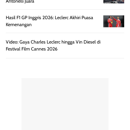
Antonelli Juara
Kemasannya
dari paparan sinar
praktis dengan
UV saat
Hasil F1 GP Inggris 2026: Leclerc Akhiri Puasa
botol spray yang
beraktivitas di
Kemenangan
mudah digunakan
siang hari.
dan cukup ringkas
Meskipun begitu,
Video: Gaya Charles Leclerc hingga Vin Diesel di
untuk dibawa saat
sunscreen tetap
Festival Film Cannes 2026
bepergian.
perlu diaplikasikan
Semprotan yang
ulang sesuai
dihasilkan juga
kebutuhan agar
merata sehingga
perlindungannya
memudahkan
tetap optimal.
pengaplikasian
Karena baru
tanpa membuat
pertama kali
rambut terasa
mencoba, review
berat. Perlu
ini berfokus pada
diingat bahwa
kesan awal
ketahanan aroma
penggunaan.
dapat berbeda
Penilaian