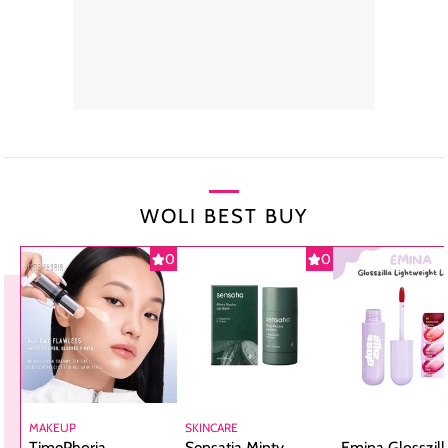
WOLI BEST BUY
0
0
MAKEUP
SKINCARE
TimePhoria
Sensatia Minty
Emina Glosszill