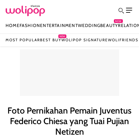
NEW
HOME
FASHION
ENTERTAINMENT
WEDDING
BEAUTY
RELATIO
NEW
MOST POPULAR
BEST BUY
WOLIPOP SIGNATURE
WOLIFRIENDS
Foto Pernikahan Pemain Juventus
Federico Chiesa yang Tuai Pujian
Netizen