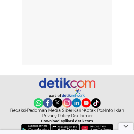
pengaplikasian
Karena baru
tanpa membuat
pertama kali
rambut terasa
mencoba, review
berat. Perlu
ini berfokus pada
diingat bahwa
kesan awal
ketahanan aroma
penggunaan.
dapat berbeda
Penilaian
pada setiap orang,
mengenai
tergantung jenis
performa dalam
rambut, aktivitas,
jangka panjang,
dan kondisi
seperti
lingkungan.
kenyamanan
Namun, dari
setelah
part of
pengalaman
pemakaian rutin
penggunaan
atau
Redaksi
Pedoman Media Siber
Karir
Kotak Pos
Info Iklan
hingga repurchase
kecocokannya
Privacy Policy
Disclaimer
beberapa kali,
pada berbagai
Download aplikasi detikcom
performanya
kondisi kulit,