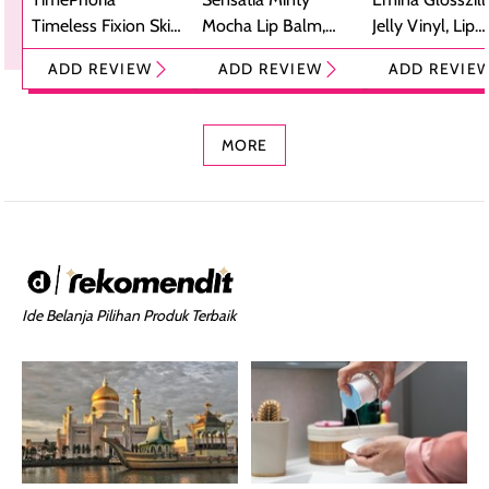
Timeless Fixion Skin
Mocha Lip Balm,
Jelly Vinyl, Lip
Tint Stick,
Pelembap Bibir
Cream Glossy
ADD REVIEW
ADD REVIEW
ADD REVIE
Foundation dan
dengan Aroma
Ringan dengan 
Concealer 2-in-1
Cokelat
Bibir Plumpy
MORE
Ide Belanja Pilihan Produk Terbaik