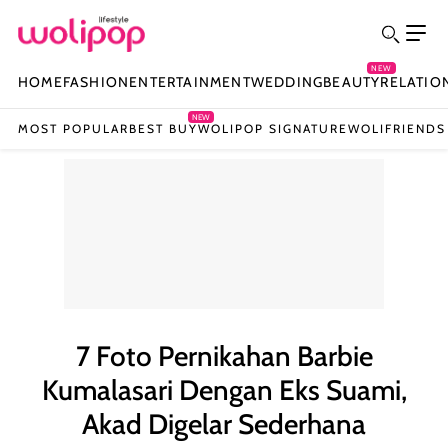
NEW
HOME
FASHION
ENTERTAINMENT
WEDDING
BEAUTY
RELATIO
NEW
MOST POPULAR
BEST BUY
WOLIPOP SIGNATURE
WOLIFRIENDS
7 Foto Pernikahan Barbie
Kumalasari Dengan Eks Suami,
Akad Digelar Sederhana