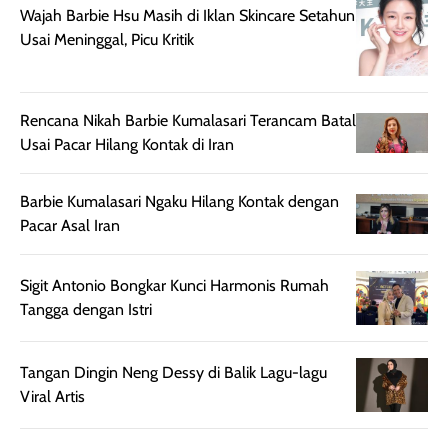
Meski harganya
point lainnya,
Wajah Barbie Hsu Masih di Iklan Skincare Setahun
cukup tinggi,
produk ini juga
Usai Meninggal, Picu Kritik
kualitasnya
minim oksidasi
sepadan. Bedak
jadi warnanya
ini cocok untuk
tetap stabil
Rencana Nikah Barbie Kumalasari Terancam Batal
kamu yang
setelah beber
Usai Pacar Hilang Kontak di Iran
menginginkan
jam dipakai.
tampilan flawless,
Shade Carame
ringan, dan
juga pas di kuli
Barbie Kumalasari Ngaku Hilang Kontak dengan
berkelas —
bikin complex
Pacar Asal Iran
sempurna untuk
terlihat hangat
daily look
dan natural. K
Sigit Antonio Bongkar Kunci Harmonis Rumah
maupun acara
kamu suka
Tangga dengan Istri
spesial.
makeup yang
ringan dengan
hasil natural,
Tangan Dingin Neng Dessy di Balik Lagu-lagu
menurutku E
Viral Artis
Skin Tint ini wa
banget dicoba.