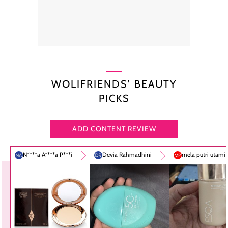
WOLIFRIENDS’ BEAUTY
PICKS
ADD CONTENT REVIEW
N****a A****a P***i
Devia Rahmadhini
mela putri utami