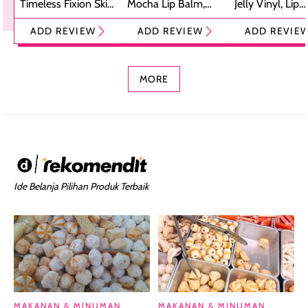
Timeless Fixion Skin
Mocha Lip Balm,
Jelly Vinyl, Lip
Tint Stick,
Pelembap Bibir
Cream Glossy
ADD REVIEW
ADD REVIEW
ADD REVIE
Foundation dan
dengan Aroma
Ringan dengan 
Concealer 2-in-1
Cokelat
Bibir Plumpy
MORE
Ide Belanja Pilihan Produk Terbaik
MAKANAN & MINUMAN
MAKANAN & MINUMAN