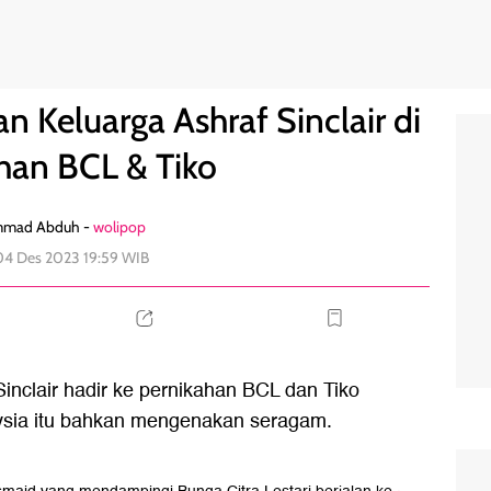
 Pernikahan BCL & Tiko
0
Keluarga Ashraf Sinclair di
han BCL & Tiko
mad Abduh -
wolipop
04 Des 2023 19:59 WIB
inclair hadir ke pernikahan BCL dan Tiko
aysia itu bahkan mengenakan seragam.