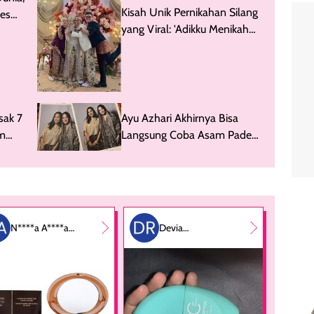
Kisah Unik Pernikahan Silang
Resmi
yang Viral: 'Adikku Menikah
dengan Adik Suamiku'
sak 7
Ayu Azhari Akhirnya Bisa
am
Langsung Coba Asam Padeh-
Rendang Viral BCL
N****a A****a
Devia
P***i
Rahmadhini