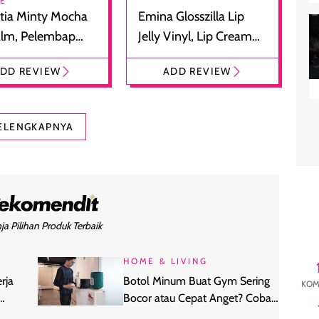
RE
tia Minty Mocha
Emina Glosszilla Lip
alm, Pelembap
Jelly Vinyl, Lip Cream
 dengan Aroma
Glossy Ringan dengan
DD REVIEW
ADD REVIEW
at
Efek Bibir Plumpy
ELENGKAPNYA
ja Pilihan Produk Terbaik
HOME & LIVING
rja
Botol Minum Buat Gym Sering
KOM
Bocor atau Cepat Anget? Coba
3 Tumbler Ini