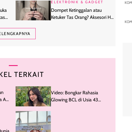
ELEKTRONIK & GADGET
KOM
Buka
Dompet Ketinggalan atau
tas
Ketuker Tas Orang? Aksesori HP
KOM
Ini Bisa Melacaknya
ELENGKAPNYA
KEL TERKAIT
un
Video: Bongkar Rahasia
ta Ada
Glowing BCL di Usia 43
Tahun
Dunia,