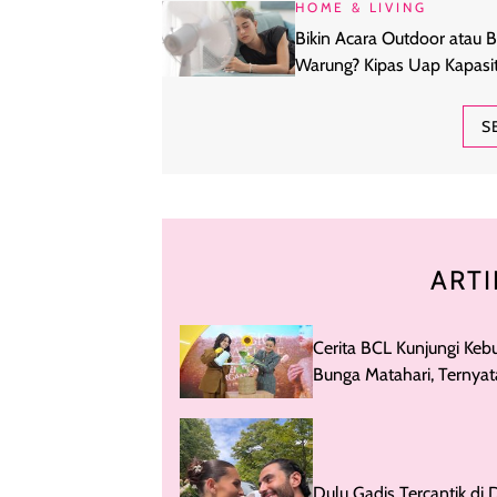
HOME & LIVING
Bikin Acara Outdoor atau 
Warung? Kipas Uap Kapasi
Besar Ini Jawabannya
S
ARTI
Cerita BCL Kunjungi Keb
Bunga Matahari, Ternya
di Indonesia
Dulu Gadis Tercantik di 