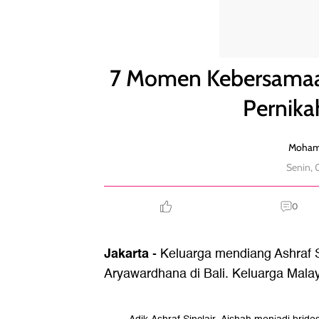
7 Momen Kebersamaan Keluarga Ashraf Sinclair di
7 Momen Kebersamaan 
Pernika
Moham
Senin, 
0
Jakarta
- Keluarga mendiang Ashraf S
Aryawardhana di Bali. Keluarga Mal