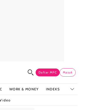
Daftar MPC
Masuk
C
WORK & MONEY
INDEKS
Video