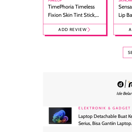
MAKEUP
SKINCA
TimePhoria Timeless
Sensa
Fixion Skin Tint Stick,
Lip B
Foundation dan
Bibir
ADD REVIEW
A
Concealer 2-in-1
Cokel
S
Ide Belan
ELEKTRONIK & GADGET
Laptop Detachable Buat Ke
Serius, Bisa Gantiin Laptop
Biasa?