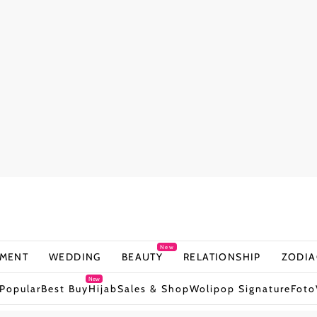
New
NMENT
WEDDING
BEAUTY
RELATIONSHIP
ZODIA
New
Popular
Best Buy
Hijab
Sales & Shop
Wolipop Signature
Foto