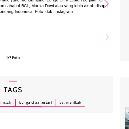
esmaid yang mendampingi Bunga Citra Lestari berjalan ke
Bun
an sahabat BCL, Marcia Dewi atau yang lebih akrab disapa
Dala
ondang Indonesia. Foto: dok. Instagram
1/7 Foto
TAGS
inclair
bunga citra lestari
bcl menikah
citra lestari menikah