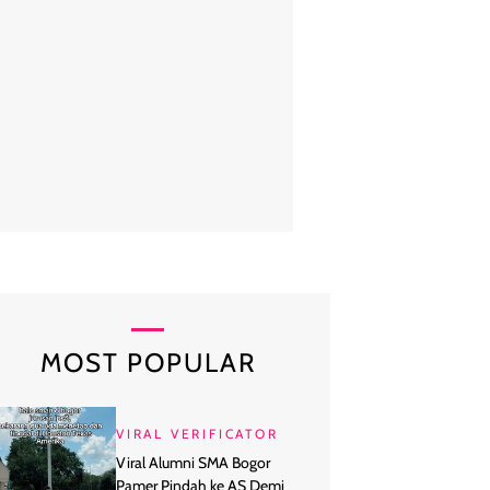
ga Citra Lestari masih menjaga hubungan baik dengan keluarga mend
m keterangan fotonya di Instagram, Aishah bahkan memuji BCL sebag
sayang. Foto: dok. Instagram
MOST POPULAR
VIRAL VERIFICATOR
Viral Alumni SMA Bogor
Pamer Pindah ke AS Demi