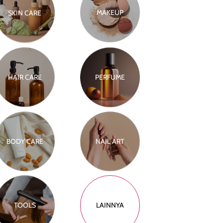
MAKEUP
SKIN CARE
HAIR CARE
PERFUME
BODY CARE
NAIL ART
TOOLS
LAINNYA