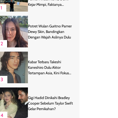
Kejar Mimpi, Faktanya
1
Ternyata
Potret Wulan Guritno Pamer
Dewy Skin, Bandingkan
Dengan Wajah Aslinya Dulu
2
Kabar Terbaru Takeshi
Kaneshiro Dulu Aktor
Tertampan Asia, Kini Fokus
Bertani
3
Gigi Hadid Dinikahi Bradley
Cooper Sebelum Taylor Swift
Gelar Pernikahan?
4