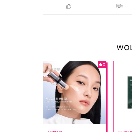
0
WOL
0