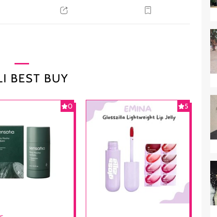
I BEST BUY
0
5