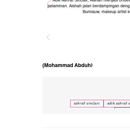
Adik Ashraf Sinclair, Aishah menjadi brid
pelaminan. Aishah jalan berdampingan deng
Bumiauw, makeup artist k
(Mohammad Abduh)
ashraf sinclair
adik ashraf s
bunga 