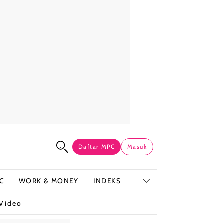
Daftar MPC
Masuk
C
WORK & MONEY
INDEKS
Video