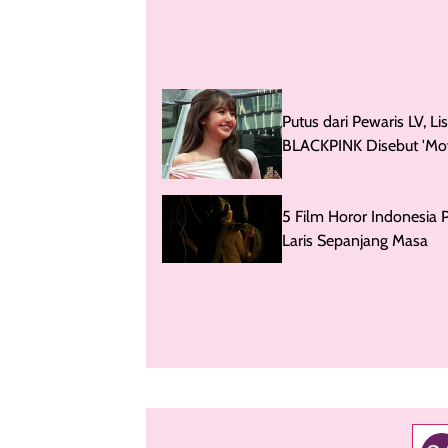
Putus dari Pewaris LV, Li
BLACKPINK Disebut 'Mo
On' dengan Artis Thaila
5 Film Horor Indonesia P
Laris Sepanjang Masa