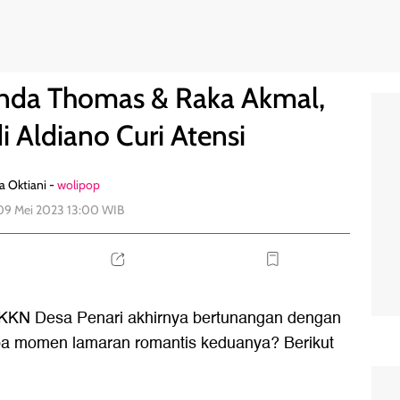
diran Vidi Aldiano Curi Atensi
0
nda Thomas & Raka Akmal,
i Aldiano Curi Atensi
a Oktiani -
wolipop
 09 Mei 2023 13:00 WIB
 KKN Desa Penari akhirnya bertunangan dengan
apa momen lamaran romantis keduanya? Berikut