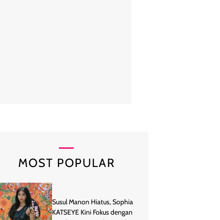
alam unggahan yang dibagikan terlihat Adinda Thomas yang tampil c
warna peach. Penampilannya itu kemudian dilengkapi dengan heels s
yang dikenakannya. Foto: Instagram/@thebrided
MOST POPULAR
Susul Manon Hiatus, Sophia
KATSEYE Kini Fokus dengan