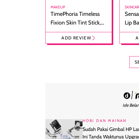
MAKEUP
SKINCA
TimePhoria Timeless
Sensa
Fixion Skin Tint Stick,
Lip B
Foundation dan
Bibir
ADD REVIEW
A
Concealer 2-in-1
Cokel
S
Ide Belan
HOBI DAN MAINAN
Sudah Pakai Gimbal HP L
Ini Tanda Waktunya Upgra