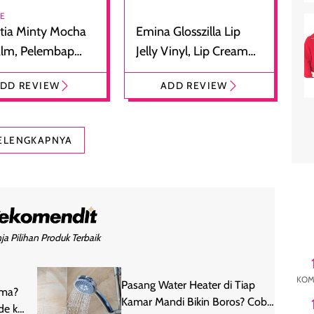
RE
tia Minty Mocha
Emina Glosszilla Lip
alm, Pelembap
Jelly Vinyl, Lip Cream
 dengan Aroma
Glossy Ringan dengan
DD REVIEW
ADD REVIEW
at
Efek Bibir Plumpy
ELENGKAPNYA
ja Pilihan Produk Terbaik
KOM
Pasang Water Heater di Tiap
ama?
Kamar Mandi Bikin Boros? Coba
de ke