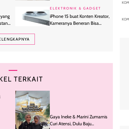
Sistem Sentral
KOM
ELEKTRONIK & GADGET
 yang
iPhone 15 buat Konten Kreator,
KOM
stan
Kameranya Beneran Bisa
Diandalkan?
ELENGKAPNYA
KEL TERKAIT
i
 HUT
Gaya Ineke & Marini Zumarnis
Curi Atensi, Dulu Baju