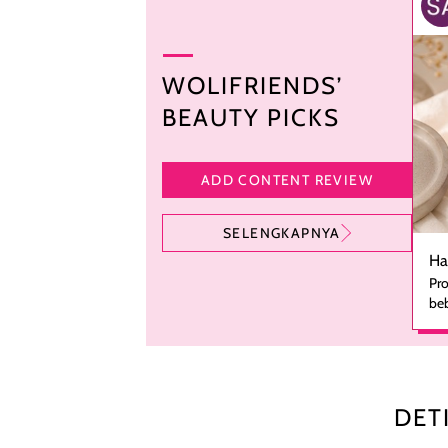
WOLIFRIENDS’
BEAUTY PICKS
ADD CONTENT REVIEW
SELENGKAPNYA
Ha
Pro
beb
ka
se
pe
ha
pe
DET
men
te