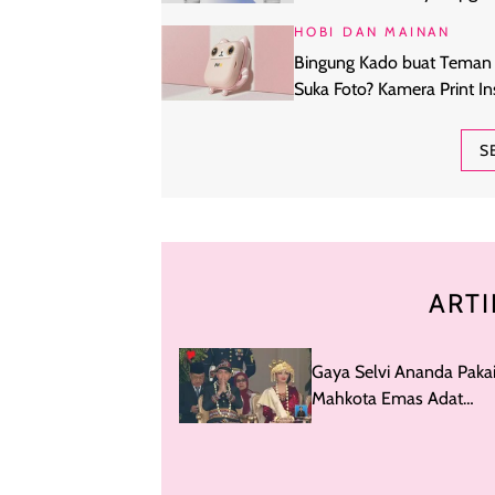
Gimbal Kamera
HOBI DAN MAINAN
Bingung Kado buat Teman
Suka Foto? Kamera Print In
Ini Idenya
S
ARTI
Gaya Selvi Ananda Paka
Mahkota Emas Adat
Palembang di Upacara
ke-80 RI