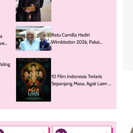
Semeter Sekarang 8 Meter
Ratu Camilla Hadiri
sa
Wimbledon 2026, Pakai
ve
Kalung Berinisial 5 Cucu
nd
aling
10 Film Indonesia Terlaris
Sepanjang Masa, Agak Laen 2
Jawara Banget!