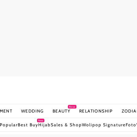
New
NMENT
WEDDING
BEAUTY
RELATIONSHIP
ZODIA
New
Popular
Best Buy
Hijab
Sales & Shop
Wolipop Signature
Foto