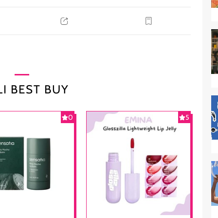
I BEST BUY
0
5