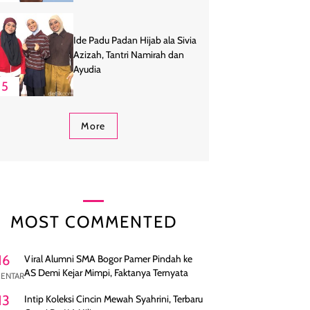
Ide Padu Padan Hijab ala Sivia
Azizah, Tantri Namirah dan
Ayudia
5
More
MOST COMMENTED
16
Viral Alumni SMA Bogor Pamer Pindah ke
AS Demi Kejar Mimpi, Faktanya Ternyata
ENTAR
13
Intip Koleksi Cincin Mewah Syahrini, Terbaru