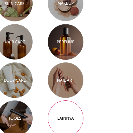
MAKEUP
SKIN CARE
HAIR CARE
PERFUME
BODY CARE
NAIL ART
TOOLS
LAINNYA