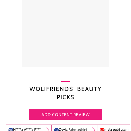
WOLIFRIENDS’ BEAUTY
PICKS
ADD CONTENT REVIEW
N****a A****a P***i
Devia Rahmadhini
mela putri utami