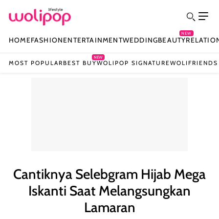
NEW
HOME
FASHION
ENTERTAINMENT
WEDDING
BEAUTY
RELATIO
NEW
MOST POPULAR
BEST BUY
WOLIPOP SIGNATURE
WOLIFRIENDS
Cantiknya Selebgram Hijab Mega
Iskanti Saat Melangsungkan
Lamaran