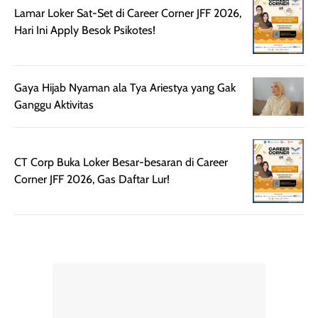
spesial.
makeup yang
Lamar Loker Sat-Set di Career Corner JFF 2026,
ringan dengan
Hari Ini Apply Besok Psikotes!
hasil natural,
menurutku E
Skin Tint ini wa
Gaya Hijab Nyaman ala Tya Ariestya yang Gak
banget dicoba.
Ganggu Aktivitas
CT Corp Buka Loker Besar-besaran di Career
Corner JFF 2026, Gas Daftar Lur!