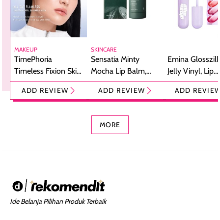
MAKEUP
SKINCARE
TimePhoria
Sensatia Minty
Emina Glosszill
Timeless Fixion Skin
Mocha Lip Balm,
Jelly Vinyl, Lip
Tint Stick,
Pelembap Bibir
Cream Glossy
ADD REVIEW
ADD REVIEW
ADD REVIE
Foundation dan
dengan Aroma
Ringan dengan 
Concealer 2-in-1
Cokelat
Bibir Plumpy
MORE
Ide Belanja Pilihan Produk Terbaik