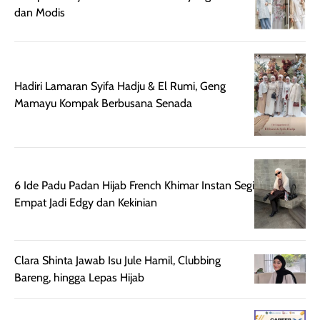
dan Modis
namun pada kulit
banget buat
sangat berminyak
dipakai daily, b
mungkin butuh
ke kantor, kulia
touch-up setelah
ataupun sekad
beberapa jam.
jalan santai. Plus
Hadiri Lamaran Syifa Hadju & El Rumi, Geng
Meski harganya
point lainnya,
Mamayu Kompak Berbusana Senada
cukup tinggi,
produk ini juga
kualitasnya
minim oksidasi
sepadan. Bedak
jadi warnanya
ini cocok untuk
tetap stabil
6 Ide Padu Padan Hijab French Khimar Instan Segi
kamu yang
setelah beber
Empat Jadi Edgy dan Kekinian
menginginkan
jam dipakai.
tampilan flawless,
Shade Carame
ringan, dan
juga pas di kuli
berkelas —
bikin complex
Clara Shinta Jawab Isu Jule Hamil, Clubbing
sempurna untuk
terlihat hangat
Bareng, hingga Lepas Hijab
daily look
dan natural. Kalau
maupun acara
kamu suka