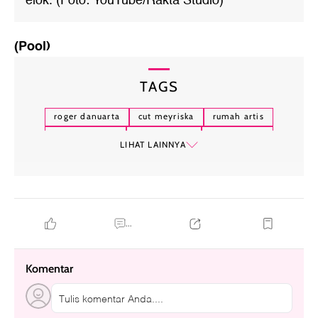
elok. (Foto: YouTube/Rakta Studio)
(Pool)
TAGS
roger danuarta
cut meyriska
rumah artis
rumah mewah
tips properti
home decor
LIHAT LAINNYA
...
Komentar
Tulis komentar Anda....