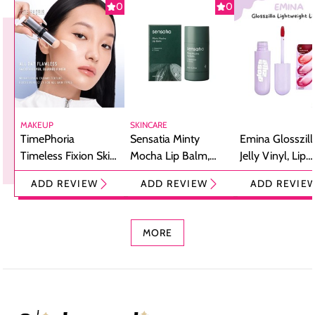
0
0
MAKEUP
SKINCARE
TimePhoria
Sensatia Minty
Emina Glosszill
Timeless Fixion Skin
Mocha Lip Balm,
Jelly Vinyl, Lip
Tint Stick,
Pelembap Bibir
Cream Glossy
ADD REVIEW
ADD REVIEW
ADD REVIE
Foundation dan
dengan Aroma
Ringan dengan 
Concealer 2-in-1
Cokelat
Bibir Plumpy
MORE