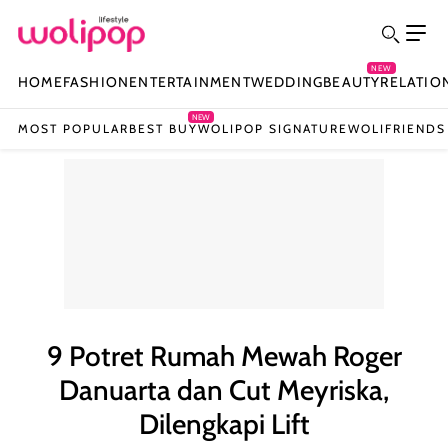
NEW
HOME
FASHION
ENTERTAINMENT
WEDDING
BEAUTY
RELATIO
NEW
MOST POPULAR
BEST BUY
WOLIPOP SIGNATURE
WOLIFRIENDS
9 Potret Rumah Mewah Roger
Danuarta dan Cut Meyriska,
Dilengkapi Lift