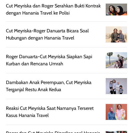
nyaman dipakai
memberikan efek
aktifitas outdo
Cut Meyriska dan Roger Serahkan Bukti Kontrak
untuk aktivitas
akhir yang
juga. baru
dengan Hanania Travel ke Polisi
harian, baik
membuat kulit
pemakaaian 6
sebelum maupun
tampak lebih
bulan tapi ker
Cut Meyriska-Roger Danuarta Bicara Soal
setelah
cerah, namun
bersihnya mu
Hubungan dengan Hanania Travel
beraktivitas di luar
hasilnya tetap
ku
ruangan. Selain
dapat berbeda
memberikan
pada setiap jenis
Roger Danuarta-Cut Meyriska Siapkan Sapi
aroma pada
kulit. Produk ini
Kurban dan Rencana Umrah
rambut, produk ini
mengandung
juga membantu
Amino dan
Dambakan Anak Perempuan, Cut Meyriska
rambut terasa
Vitamin C, serta
Terganjal Restu Anak Kedua
lebih halus dan
dilengkapi SPF 35
mudah diatur
PA+++ untuk
setelah
membantu
Reaksi Cut Meyriska Saat Namanya Terseret
diaplikasikan.
melindungi kulit
Kasus Hanania Travel
Kemasannya
dari paparan sinar
praktis dengan
UV saat