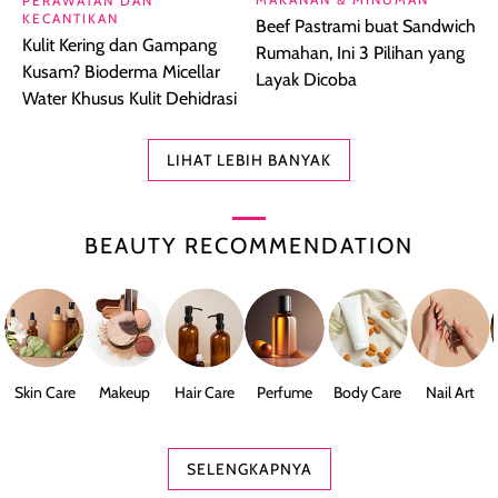
PERAWATAN DAN
KECANTIKAN
Beef Pastrami buat Sandwich
Kulit Kering dan Gampang
Rumahan, Ini 3 Pilihan yang
Kusam? Bioderma Micellar
Layak Dicoba
Water Khusus Kulit Dehidrasi
LIHAT LEBIH BANYAK
BEAUTY RECOMMENDATION
Skin Care
Makeup
Hair Care
Perfume
Body Care
Nail Art
SELENGKAPNYA