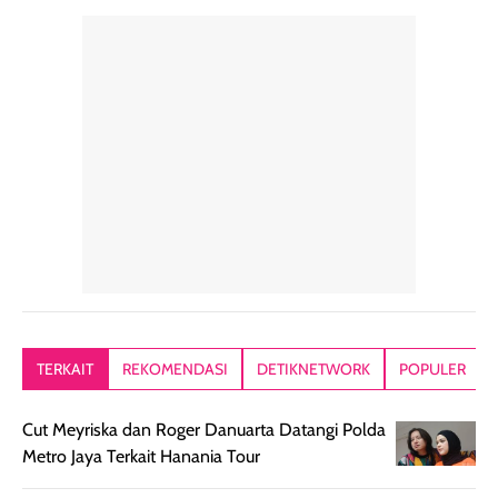
perawatan
praktis.
diratakan, ada
rambut sehari-
Kemasannya
sensai dinginy
hari. Pengalaman
ringkas sehingga
ada efek
penggunaan yang
mudah disimpan
lembabnya ju
konsisten menjadi
di dalam pouch
karna kulit aku
alasan produk ini
atau dibawa saat
kering meront
tetap masuk
bepergian. Dari
Kalau dipakai
dalam rutinitas.
penggunaan
dibawah mak
Hair mist ini
pertama,
juga ga peelin
memiliki aroma
teksturnya terasa
jadi nyaman gi
yang lembut dan
ringan dan mudah
Packagingnya 
memberikan
diratakan di kulit.
plastik tutup ul
kesan rambut
Produk juga
mutul botolny
lebih segar
memberikan hasil
meruncing jadi
TERKAIT
REKOMENDASI
DETIKNETWORK
POPULER
setelah
akhir yang
pas buat nakar
digunakan.
nyaman tanpa
sunscreennya.
Cut Meyriska dan Roger Danuarta Datangi Polda
Wanginya tidak
terasa lengket
terus udah SP
Metro Jaya Terkait Hanania Tour
terasa berlebihan
berlebihan. Varian
40 yang pasti
sehingga tetap
Bright Glow
cocok dipakai 