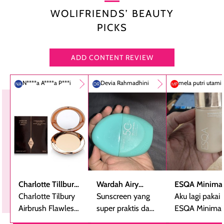
WOLIFRIENDS’ BEAUTY
PICKS
ADD CONTENT REVIEW
N****a A****a P***i
Devia Rahmadhini
mela putri utami
Charlotte Tillbury
Wardah Airy
ESQA Minimal
Airbrush Flawless
Charlotte Tilbury
Smooth -
Sunscreen yang
Blurring Seru
Aku lagi pakai
Finish Powder
Airbrush Flawless
Sunscreen Serum
super praktis dan
Skin Tint SPF 
ESQA Minimali
Finsih Powder
bentuknya cantik
PA++
Blurring Seru