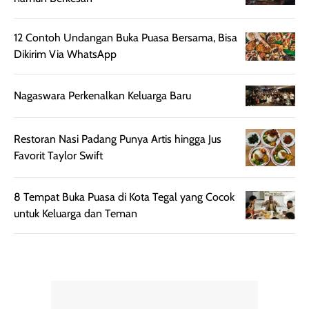
menginginkan
jam dipakai.
tampilan flawless,
Shade Carame
12 Contoh Undangan Buka Puasa Bersama, Bisa
ringan, dan
juga pas di kuli
Dikirim Via WhatsApp
berkelas —
bikin complex
sempurna untuk
terlihat hangat
daily look
dan natural. Kalau
Nagaswara Perkenalkan Keluarga Baru
maupun acara
kamu suka
spesial.
makeup yang
ringan dengan
Restoran Nasi Padang Punya Artis hingga Jus
hasil natural,
Favorit Taylor Swift
menurutku E
Skin Tint ini wa
8 Tempat Buka Puasa di Kota Tegal yang Cocok
banget dicoba.
untuk Keluarga dan Teman