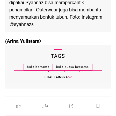
dipakai Syahnaz bisa mempercantik
penampilan. Outerwear juga bisa membantu
menyamarkan bentuk tubuh. Foto: Instagram
@syahnazs
(Arina Yulistara)
TAGS
buka bersama
buka puasa bersama
outfit buka puasa
gamis
hijab
gaya artis
LIHAT LAINNYA
puasa
ramadhan 2024
0