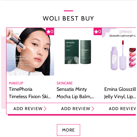
WOLI BEST BUY
0
0
MAKEUP
SKINCARE
TimePhoria
Sensatia Minty
Emina Glosszill
Timeless Fixion Skin
Mocha Lip Balm,
Jelly Vinyl, Lip
Tint Stick,
Pelembap Bibir
Cream Glossy
ADD REVIEW
ADD REVIEW
ADD REVIE
Foundation dan
dengan Aroma
Ringan dengan 
Concealer 2-in-1
Cokelat
Bibir Plumpy
MORE