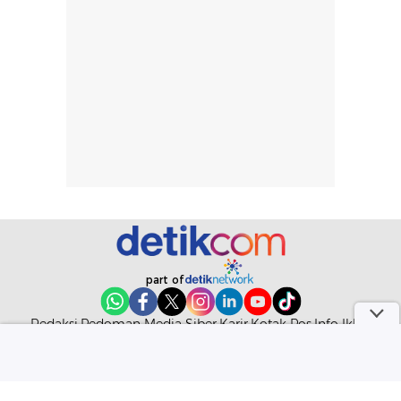
part of
Redaksi
Pedoman Media Siber
Karir
Kotak Pos
Info Iklan
Privacy Policy
Disclaimer
Download aplikasi detikcom