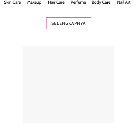
Skin Care
Makeup
Hair Care
Perfume
Body Care
Nail Art
SELENGKAPNYA