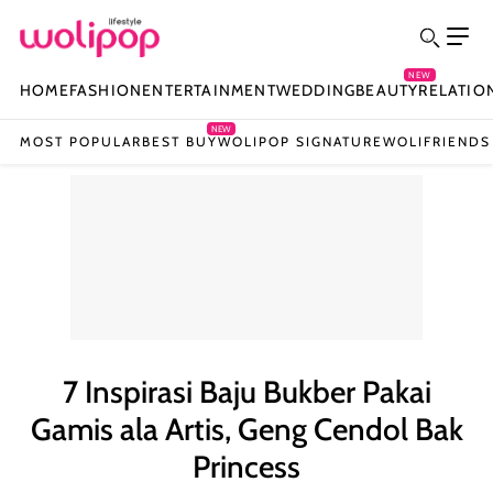
NEW
HOME
FASHION
ENTERTAINMENT
WEDDING
BEAUTY
RELATIO
NEW
MOST POPULAR
BEST BUY
WOLIPOP SIGNATURE
WOLIFRIENDS
7 Inspirasi Baju Bukber Pakai
Gamis ala Artis, Geng Cendol Bak
Princess