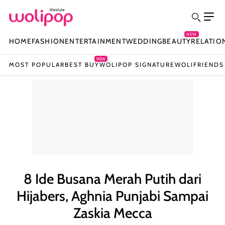
NEW
HOME
FASHION
ENTERTAINMENT
WEDDING
BEAUTY
RELATIO
NEW
MOST POPULAR
BEST BUY
WOLIPOP SIGNATURE
WOLIFRIENDS
8 Ide Busana Merah Putih dari
Hijabers, Aghnia Punjabi Sampai
Zaskia Mecca