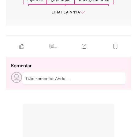
aghnia punjabi
zaskia adya mecca
LIHAT LAINNYA
...
Komentar
Tulis komentar Anda....