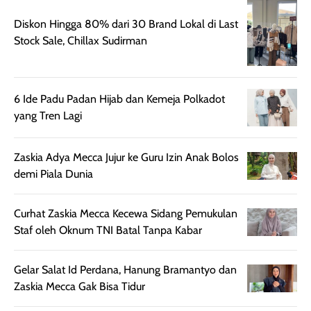
memberikan
pada setiap jenis
aroma pada
kulit. Produk ini
Diskon Hingga 80% dari 30 Brand Lokal di Last
rambut, produk ini
mengandung
Stock Sale, Chillax Sudirman
juga membantu
Amino dan
rambut terasa
Vitamin C, serta
lebih halus dan
dilengkapi SPF 35
6 Ide Padu Padan Hijab dan Kemeja Polkadot
mudah diatur
PA+++ untuk
yang Tren Lagi
setelah
membantu
diaplikasikan.
melindungi kulit
Kemasannya
dari paparan sinar
Zaskia Adya Mecca Jujur ke Guru Izin Anak Bolos
praktis dengan
UV saat
demi Piala Dunia
botol spray yang
beraktivitas di
mudah digunakan
siang hari.
Curhat Zaskia Mecca Kecewa Sidang Pemukulan
dan cukup ringkas
Meskipun begitu,
Staf oleh Oknum TNI Batal Tanpa Kabar
untuk dibawa saat
sunscreen tetap
bepergian.
perlu diaplikasikan
Gelar Salat Id Perdana, Hanung Bramantyo dan
Semprotan yang
ulang sesuai
Zaskia Mecca Gak Bisa Tidur
dihasilkan juga
kebutuhan agar
merata sehingga
perlindungannya