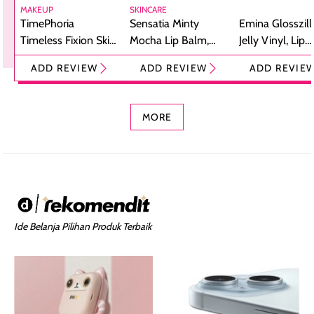
MAKEUP
SKINCARE
TimePhoria
Sensatia Minty
Emina Glosszill
Timeless Fixion Skin
Mocha Lip Balm,
Jelly Vinyl, Lip
Tint Stick,
Pelembap Bibir
Cream Glossy
ADD REVIEW
ADD REVIEW
ADD REVIE
Foundation dan
dengan Aroma
Ringan dengan 
Concealer 2-in-1
Cokelat
Bibir Plumpy
MORE
Ide Belanja Pilihan Produk Terbaik