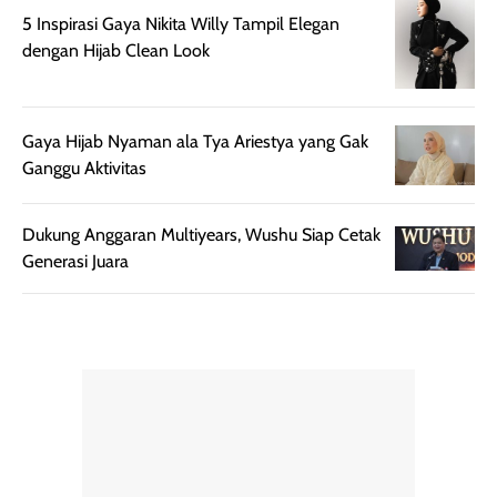
merata sehingga
perlindungannya
memudahkan
tetap optimal.
5 Inspirasi Gaya Nikita Willy Tampil Elegan
pengaplikasian
Karena baru
dengan Hijab Clean Look
tanpa membuat
pertama kali
rambut terasa
mencoba, review
berat. Perlu
ini berfokus pada
Gaya Hijab Nyaman ala Tya Ariestya yang Gak
diingat bahwa
kesan awal
Ganggu Aktivitas
ketahanan aroma
penggunaan.
dapat berbeda
Penilaian
pada setiap orang,
mengenai
Dukung Anggaran Multiyears, Wushu Siap Cetak
tergantung jenis
performa dalam
Generasi Juara
rambut, aktivitas,
jangka panjang,
dan kondisi
seperti
lingkungan.
kenyamanan
Namun, dari
setelah
pengalaman
pemakaian rutin
penggunaan
atau
hingga repurchase
kecocokannya
beberapa kali,
pada berbagai