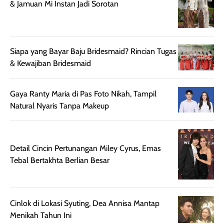
sehingga tetap
Bright Glow
cocok dipakai 
& Jamuan Mi Instan Jadi Sorotan
nyaman dipakai
memberikan efek
aktifitas outdo
untuk aktivitas
akhir yang
juga. baru
harian, baik
membuat kulit
pemakaaian 6
sebelum maupun
tampak lebih
bulan tapi ker
Siapa yang Bayar Baju Bridesmaid? Rincian Tugas
setelah
cerah, namun
bersihnya mu
& Kewajiban Bridesmaid
beraktivitas di luar
hasilnya tetap
ku
ruangan. Selain
dapat berbeda
Gaya Ranty Maria di Pas Foto Nikah, Tampil
memberikan
pada setiap jenis
Natural Nyaris Tanpa Makeup
aroma pada
kulit. Produk ini
rambut, produk ini
mengandung
juga membantu
Amino dan
rambut terasa
Vitamin C, serta
Detail Cincin Pertunangan Miley Cyrus, Emas
lebih halus dan
dilengkapi SPF 35
Tebal Bertakhta Berlian Besar
mudah diatur
PA+++ untuk
setelah
membantu
diaplikasikan.
melindungi kulit
Cinlok di Lokasi Syuting, Dea Annisa Mantap
Kemasannya
dari paparan sinar
Menikah Tahun Ini
praktis dengan
UV saat