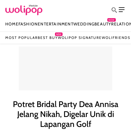
NEW
HOME
FASHION
ENTERTAINMENT
WEDDING
BEAUTY
RELATIO
NEW
MOST POPULAR
BEST BUY
WOLIPOP SIGNATURE
WOLIFRIENDS
Potret Bridal Party Dea Annisa
Jelang Nikah, Digelar Unik di
Lapangan Golf