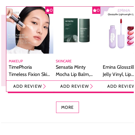
0
0
MAKEUP
SKINCARE
TimePhoria
Sensatia Minty
Emina Glosszill
Timeless Fixion Skin
Mocha Lip Balm,
Jelly Vinyl, Lip
Tint Stick,
Pelembap Bibir
Cream Glossy
ADD REVIEW
ADD REVIEW
ADD REVIE
Foundation dan
dengan Aroma
Ringan dengan 
Concealer 2-in-1
Cokelat
Bibir Plumpy
MORE