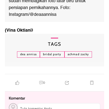
sudah membagikan foto latar biru untuk
persiapan pernikahannya. Foto:
Instagram/@deaaannisa
(Vina Oktiani)
TAGS
dea annisa
bridal party
achmad zacky
0
Komentar
Tulis komentar Anda....