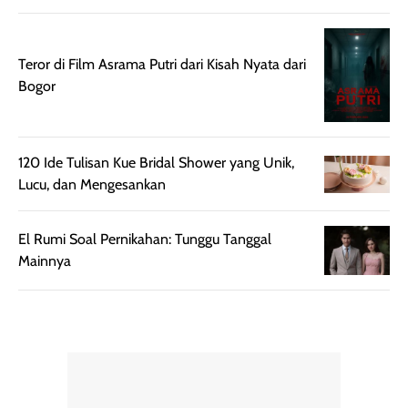
botol spray yang
beraktivitas di
mudah digunakan
siang hari.
dan cukup ringkas
Meskipun begitu,
Teror di Film Asrama Putri dari Kisah Nyata dari
untuk dibawa saat
sunscreen tetap
Bogor
bepergian.
perlu diaplikasikan
Semprotan yang
ulang sesuai
dihasilkan juga
kebutuhan agar
120 Ide Tulisan Kue Bridal Shower yang Unik,
merata sehingga
perlindungannya
Lucu, dan Mengesankan
memudahkan
tetap optimal.
pengaplikasian
Karena baru
tanpa membuat
pertama kali
El Rumi Soal Pernikahan: Tunggu Tanggal
rambut terasa
mencoba, review
Mainnya
berat. Perlu
ini berfokus pada
diingat bahwa
kesan awal
ketahanan aroma
penggunaan.
dapat berbeda
Penilaian
pada setiap orang,
mengenai
tergantung jenis
performa dalam
rambut, aktivitas,
jangka panjang,