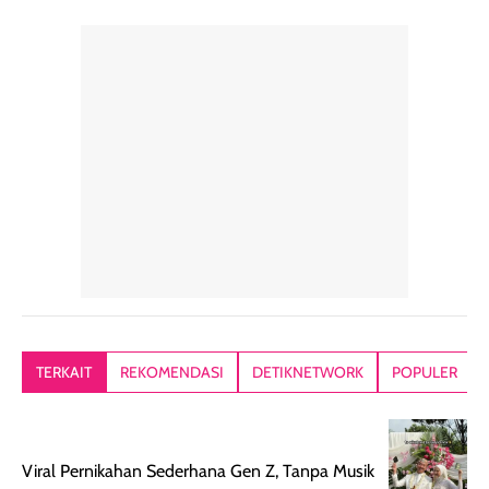
perawatan
praktis.
diratakan, ada
rambut sehari-
Kemasannya
sensai dinginy
hari. Pengalaman
ringkas sehingga
ada efek
penggunaan yang
mudah disimpan
lembabnya ju
konsisten menjadi
di dalam pouch
karna kulit aku
alasan produk ini
atau dibawa saat
kering meront
tetap masuk
bepergian. Dari
Kalau dipakai
dalam rutinitas.
penggunaan
dibawah mak
Hair mist ini
pertama,
juga ga peelin
memiliki aroma
teksturnya terasa
jadi nyaman gi
yang lembut dan
ringan dan mudah
Packagingnya 
memberikan
diratakan di kulit.
plastik tutup ul
kesan rambut
Produk juga
mutul botolny
lebih segar
memberikan hasil
meruncing jadi
TERKAIT
REKOMENDASI
DETIKNETWORK
POPULER
setelah
akhir yang
pas buat nakar
digunakan.
nyaman tanpa
sunscreennya.
Wanginya tidak
terasa lengket
terus udah SP
terasa berlebihan
berlebihan. Varian
40 yang pasti
Viral Pernikahan Sederhana Gen Z, Tanpa Musik