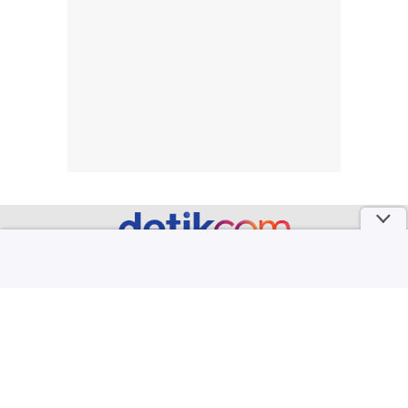
dan kondisi
seperti
lingkungan.
kenyamanan
Namun, dari
setelah
pengalaman
pemakaian rutin
penggunaan
atau
hingga repurchase
kecocokannya
beberapa kali,
pada berbagai
performanya
kondisi kulit,
terasa cukup
masih
konsisten untuk
memerlukan
penggunaan
penggunaan lebih
sehari-hari.
lanjut.
part of
Redaksi
Pedoman Media Siber
Karir
Kotak Pos
Info Iklan
Privacy Policy
Disclaimer
Download aplikasi detikcom
Copyright @ 2026 detikcom. All right reserved