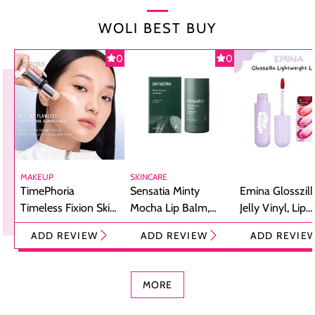
WOLI BEST BUY
0
0
MAKEUP
SKINCARE
TimePhoria
Sensatia Minty
Emina Glosszill
Timeless Fixion Skin
Mocha Lip Balm,
Jelly Vinyl, Lip
Tint Stick,
Pelembap Bibir
Cream Glossy
ADD REVIEW
ADD REVIEW
ADD REVIE
Foundation dan
dengan Aroma
Ringan dengan 
Concealer 2-in-1
Cokelat
Bibir Plumpy
MORE