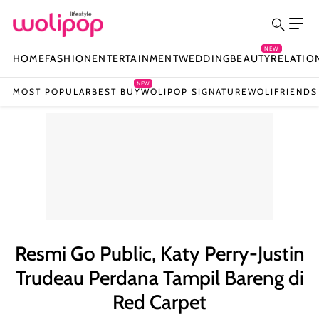
NEW
HOME
FASHION
ENTERTAINMENT
WEDDING
BEAUTY
RELATIO
NEW
MOST POPULAR
BEST BUY
WOLIPOP SIGNATURE
WOLIFRIENDS
Resmi Go Public, Katy Perry-Justin
Trudeau Perdana Tampil Bareng di
Red Carpet