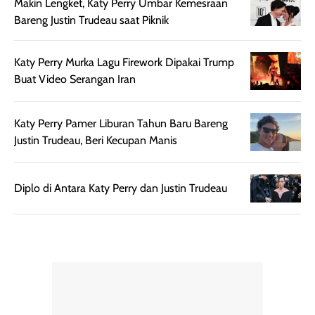
Makin Lengket, Katy Perry Umbar Kemesraan
diaplikasikan.
melindungi kulit
Bareng Justin Trudeau saat Piknik
Kemasannya
dari paparan sinar
praktis dengan
UV saat
botol spray yang
beraktivitas di
Katy Perry Murka Lagu Firework Dipakai Trump
mudah digunakan
siang hari.
Buat Video Serangan Iran
dan cukup ringkas
Meskipun begitu,
untuk dibawa saat
sunscreen tetap
Katy Perry Pamer Liburan Tahun Baru Bareng
bepergian.
perlu diaplikasikan
Justin Trudeau, Beri Kecupan Manis
Semprotan yang
ulang sesuai
dihasilkan juga
kebutuhan agar
merata sehingga
perlindungannya
Diplo di Antara Katy Perry dan Justin Trudeau
memudahkan
tetap optimal.
pengaplikasian
Karena baru
tanpa membuat
pertama kali
rambut terasa
mencoba, review
berat. Perlu
ini berfokus pada
diingat bahwa
kesan awal
ketahanan aroma
penggunaan.
dapat berbeda
Penilaian