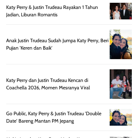
digunakan.
nyaman tanpa
sunscreennya.
Katy Perry & Justin Trudeau Rayakan 1 Tahun
Wanginya tidak
terasa lengket
terus udah SP
Jadian, Liburan Romantis
terasa berlebihan
berlebihan. Varian
40 yang pasti
sehingga tetap
Bright Glow
cocok dipakai 
nyaman dipakai
memberikan efek
aktifitas outdo
untuk aktivitas
akhir yang
juga. baru
Anak Justin Trudeau Sudah Jumpa Katy Perry, Beri
harian, baik
membuat kulit
pemakaaian 6
Pujian 'Keren dan Baik'
sebelum maupun
tampak lebih
bulan tapi ker
setelah
cerah, namun
bersihnya mu
beraktivitas di luar
hasilnya tetap
ku
ruangan. Selain
dapat berbeda
Katy Perry dan Justin Trudeau Kencan di
memberikan
pada setiap jenis
Coachella 2026, Momen Mesranya Viral
aroma pada
kulit. Produk ini
rambut, produk ini
mengandung
juga membantu
Amino dan
rambut terasa
Vitamin C, serta
Go Public, Katy Perry & Justin Trudeau 'Double
lebih halus dan
dilengkapi SPF 35
Date' Bareng Mantan PM Jepang
mudah diatur
PA+++ untuk
setelah
membantu