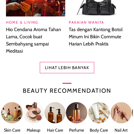
HOME & LIVING
PAKAIAN WANITA
Hio Cendana Aroma Tahan
Tas dengan Kantong Botol
Lama, Cocok buat
Minum Ini Bikin Commute
Sembahyang sampai
Harian Lebih Praktis
Meditasi
LIHAT LEBIH BANYAK
BEAUTY RECOMMENDATION
Skin Care
Makeup
Hair Care
Perfume
Body Care
Nail Art