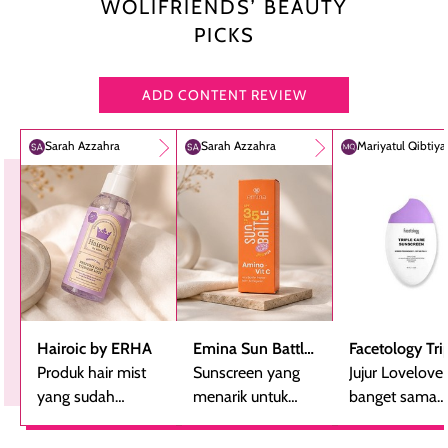
WOLIFRIENDS’ BEAUTY
PICKS
ADD CONTENT REVIEW
Sarah Azzahra
Sarah Azzahra
Mariyatul Qibtiy
Hairoic by ERHA
Emina Sun Battle
Facetology Tri
Produk hair mist
SPF 35 PA+++
Sunscreen yang
Care Sunscree
Jujur Lovelove
yang sudah
Bright Glow Fun
menarik untuk
SPF 40 PA+++
banget sama
beberapa kali
Size
dicoba, terutama
sunscreen iniii..
dibeli ulang
bagi yang mencari
suka sama