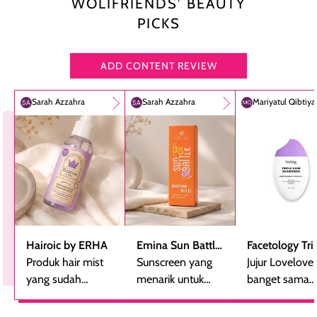
WOLIFRIENDS’ BEAUTY
PICKS
ADD CONTENT REVIEW
Sarah Azzahra
Sarah Azzahra
Mariyatul Qibtiy
Hairoic by ERHA
Emina Sun Battle
Facetology Tri
Produk hair mist
SPF 35 PA+++
Sunscreen yang
Care Sunscree
Jujur Lovelove
yang sudah
Bright Glow Fun
menarik untuk
SPF 40 PA+++
banget sama
beberapa kali
Size
dicoba, terutama
sunscreen iniii..
dibeli ulang
bagi yang mencari
suka sama