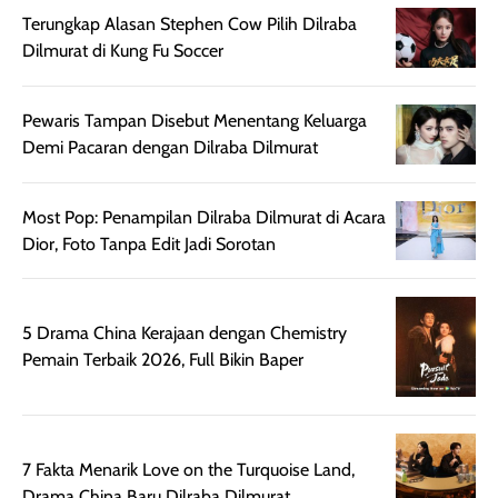
digunakan.
nyaman tanpa
sunscreennya.
Terungkap Alasan Stephen Cow Pilih Dilraba
Wanginya tidak
terasa lengket
terus udah SP
Dilmurat di Kung Fu Soccer
terasa berlebihan
berlebihan. Varian
40 yang pasti
sehingga tetap
Bright Glow
cocok dipakai 
nyaman dipakai
memberikan efek
aktifitas outdo
Pewaris Tampan Disebut Menentang Keluarga
untuk aktivitas
akhir yang
juga. baru
Demi Pacaran dengan Dilraba Dilmurat
harian, baik
membuat kulit
pemakaaian 6
sebelum maupun
tampak lebih
bulan tapi ker
setelah
cerah, namun
bersihnya mu
Most Pop: Penampilan Dilraba Dilmurat di Acara
beraktivitas di luar
hasilnya tetap
ku
Dior, Foto Tanpa Edit Jadi Sorotan
ruangan. Selain
dapat berbeda
memberikan
pada setiap jenis
aroma pada
kulit. Produk ini
5 Drama China Kerajaan dengan Chemistry
rambut, produk ini
mengandung
Pemain Terbaik 2026, Full Bikin Baper
juga membantu
Amino dan
rambut terasa
Vitamin C, serta
lebih halus dan
dilengkapi SPF 35
mudah diatur
PA+++ untuk
7 Fakta Menarik Love on the Turquoise Land,
setelah
membantu
Drama China Baru Dilraba Dilmurat