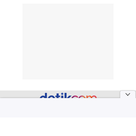
pada setiap orang,
mengenai
tergantung jenis
performa dalam
rambut, aktivitas,
jangka panjang,
dan kondisi
seperti
lingkungan.
kenyamanan
Namun, dari
setelah
pengalaman
pemakaian rutin
penggunaan
atau
hingga repurchase
kecocokannya
beberapa kali,
pada berbagai
performanya
kondisi kulit,
terasa cukup
masih
konsisten untuk
memerlukan
penggunaan
penggunaan lebih
sehari-hari.
lanjut.
part of
Redaksi
Pedoman Media Siber
Karir
Kotak Pos
Info Iklan
Privacy Policy
Disclaimer