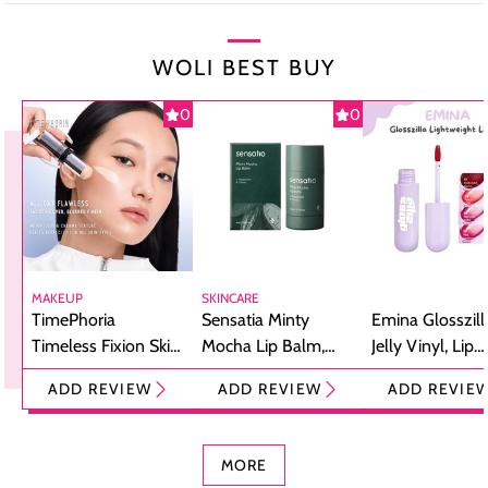
WOLI BEST BUY
0
0
MAKEUP
SKINCARE
TimePhoria
Sensatia Minty
Emina Glosszill
Timeless Fixion Skin
Mocha Lip Balm,
Jelly Vinyl, Lip
Tint Stick,
Pelembap Bibir
Cream Glossy
ADD REVIEW
ADD REVIEW
ADD REVIE
Foundation dan
dengan Aroma
Ringan dengan 
Concealer 2-in-1
Cokelat
Bibir Plumpy
MORE