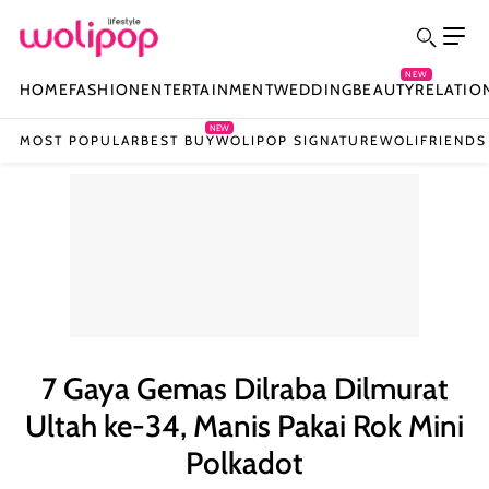
NEW
HOME
FASHION
ENTERTAINMENT
WEDDING
BEAUTY
RELATIO
NEW
MOST POPULAR
BEST BUY
WOLIPOP SIGNATURE
WOLIFRIENDS
7 Gaya Gemas Dilraba Dilmurat
Ultah ke-34, Manis Pakai Rok Mini
Polkadot