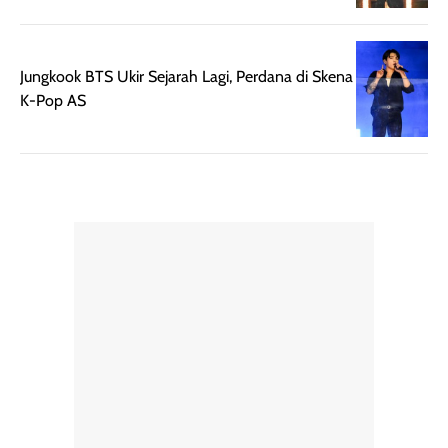
Semprotan yang
ulang sesuai
dihasilkan juga
kebutuhan agar
merata sehingga
perlindungannya
memudahkan
tetap optimal.
Jungkook BTS Ukir Sejarah Lagi, Perdana di Skena
pengaplikasian
Karena baru
K-Pop AS
tanpa membuat
pertama kali
rambut terasa
mencoba, review
berat. Perlu
ini berfokus pada
diingat bahwa
kesan awal
ketahanan aroma
penggunaan.
dapat berbeda
Penilaian
pada setiap orang,
mengenai
tergantung jenis
performa dalam
rambut, aktivitas,
jangka panjang,
dan kondisi
seperti
lingkungan.
kenyamanan
Namun, dari
setelah
pengalaman
pemakaian rutin
penggunaan
atau