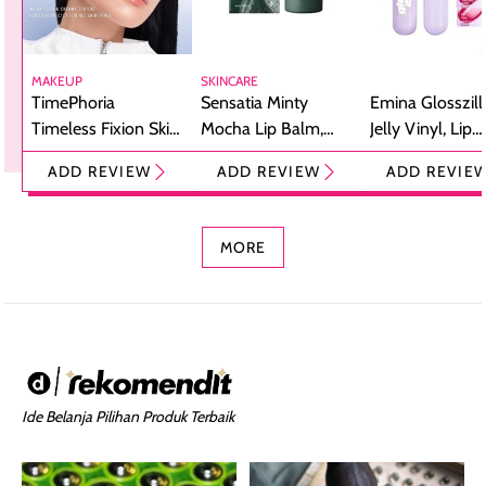
MAKEUP
SKINCARE
TimePhoria
Sensatia Minty
Emina Glosszill
Timeless Fixion Skin
Mocha Lip Balm,
Jelly Vinyl, Lip
Tint Stick,
Pelembap Bibir
Cream Glossy
ADD REVIEW
ADD REVIEW
ADD REVIE
Foundation dan
dengan Aroma
Ringan dengan 
Concealer 2-in-1
Cokelat
Bibir Plumpy
MORE
Ide Belanja Pilihan Produk Terbaik