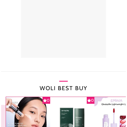
WOLI BEST BUY
0
0