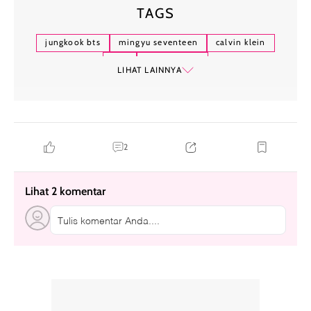
TAGS
jungkook bts
mingyu seventeen
calvin klein
ckjk
hallyu-verse
LIHAT LAINNYA
2
Lihat 2 komentar
Tulis komentar Anda....