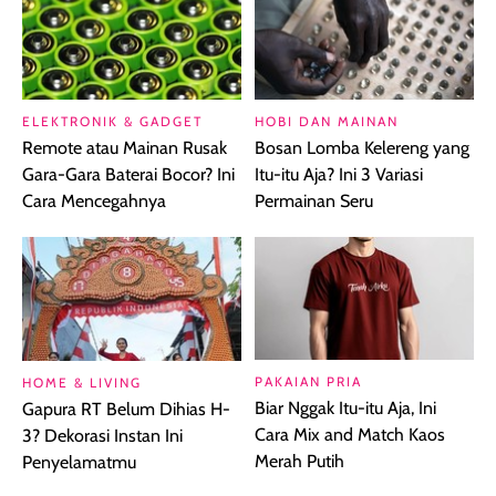
ELEKTRONIK & GADGET
HOBI DAN MAINAN
Remote atau Mainan Rusak
Bosan Lomba Kelereng yang
Gara-Gara Baterai Bocor? Ini
Itu-itu Aja? Ini 3 Variasi
Cara Mencegahnya
Permainan Seru
PAKAIAN PRIA
HOME & LIVING
Biar Nggak Itu-itu Aja, Ini
Gapura RT Belum Dihias H-
Cara Mix and Match Kaos
3? Dekorasi Instan Ini
Merah Putih
Penyelamatmu