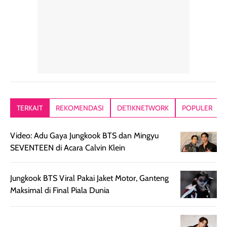
alasan produk ini
atau dibawa saat
kering meront
tetap masuk
bepergian. Dari
Kalau dipakai
dalam rutinitas.
penggunaan
dibawah mak
Hair mist ini
pertama,
juga ga peelin
memiliki aroma
teksturnya terasa
jadi nyaman gi
yang lembut dan
ringan dan mudah
Packagingnya 
memberikan
diratakan di kulit.
plastik tutup ul
kesan rambut
Produk juga
mutul botolny
lebih segar
memberikan hasil
meruncing jadi
TERKAIT
REKOMENDASI
DETIKNETWORK
POPULER
setelah
akhir yang
pas buat nakar
digunakan.
nyaman tanpa
sunscreennya.
Video: Adu Gaya Jungkook BTS dan Mingyu
Wanginya tidak
terasa lengket
terus udah SP
SEVENTEEN di Acara Calvin Klein
terasa berlebihan
berlebihan. Varian
40 yang pasti
sehingga tetap
Bright Glow
cocok dipakai 
nyaman dipakai
memberikan efek
aktifitas outdo
Jungkook BTS Viral Pakai Jaket Motor, Ganteng
untuk aktivitas
akhir yang
juga. baru
Maksimal di Final Piala Dunia
harian, baik
membuat kulit
pemakaaian 6
sebelum maupun
tampak lebih
bulan tapi ker
setelah
cerah, namun
bersihnya mu