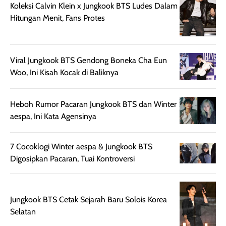
Koleksi Calvin Klein x Jungkook BTS Ludes Dalam
beraktivitas di luar
hasilnya tetap
ku
Hitungan Menit, Fans Protes
ruangan. Selain
dapat berbeda
memberikan
pada setiap jenis
aroma pada
kulit. Produk ini
rambut, produk ini
mengandung
Viral Jungkook BTS Gendong Boneka Cha Eun
juga membantu
Amino dan
Woo, Ini Kisah Kocak di Baliknya
rambut terasa
Vitamin C, serta
lebih halus dan
dilengkapi SPF 35
Heboh Rumor Pacaran Jungkook BTS dan Winter
mudah diatur
PA+++ untuk
aespa, Ini Kata Agensinya
setelah
membantu
diaplikasikan.
melindungi kulit
Kemasannya
dari paparan sinar
7 Cocoklogi Winter aespa & Jungkook BTS
praktis dengan
UV saat
Digosipkan Pacaran, Tuai Kontroversi
botol spray yang
beraktivitas di
mudah digunakan
siang hari.
dan cukup ringkas
Meskipun begitu,
Jungkook BTS Cetak Sejarah Baru Solois Korea
untuk dibawa saat
sunscreen tetap
Selatan
bepergian.
perlu diaplikasikan