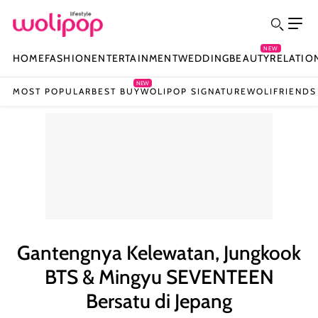
NEW
HOME
FASHION
ENTERTAINMENT
WEDDING
BEAUTY
RELATIO
NEW
MOST POPULAR
BEST BUY
WOLIPOP SIGNATURE
WOLIFRIENDS
Gantengnya Kelewatan, Jungkook
BTS & Mingyu SEVENTEEN
Bersatu di Jepang