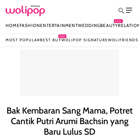
NEW
HOME
FASHION
ENTERTAINMENT
WEDDING
BEAUTY
RELATIO
NEW
MOST POPULAR
BEST BUY
WOLIPOP SIGNATURE
WOLIFRIENDS
Bak Kembaran Sang Mama, Potret
Cantik Putri Arumi Bachsin yang
Baru Lulus SD