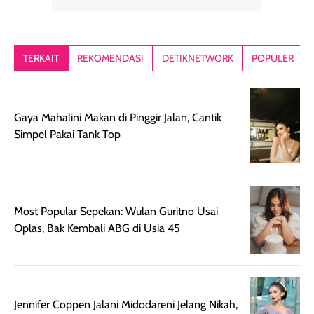
yang lembut dan
ringan dan mudah
Packagingnya 
memberikan
diratakan di kulit.
plastik tutup ul
kesan rambut
Produk juga
mutul botolny
lebih segar
memberikan hasil
meruncing jadi
TERKAIT
REKOMENDASI
DETIKNETWORK
POPULER
setelah
akhir yang
pas buat nakar
digunakan.
nyaman tanpa
sunscreennya.
Wanginya tidak
terasa lengket
terus udah SP
Gaya Mahalini Makan di Pinggir Jalan, Cantik
terasa berlebihan
berlebihan. Varian
40 yang pasti
Simpel Pakai Tank Top
sehingga tetap
Bright Glow
cocok dipakai 
nyaman dipakai
memberikan efek
aktifitas outdo
untuk aktivitas
akhir yang
juga. baru
harian, baik
membuat kulit
pemakaaian 6
sebelum maupun
tampak lebih
bulan tapi ker
Most Popular Sepekan: Wulan Guritno Usai
setelah
cerah, namun
bersihnya mu
Oplas, Bak Kembali ABG di Usia 45
beraktivitas di luar
hasilnya tetap
ku
ruangan. Selain
dapat berbeda
memberikan
pada setiap jenis
aroma pada
kulit. Produk ini
rambut, produk ini
mengandung
Jennifer Coppen Jalani Midodareni Jelang Nikah,