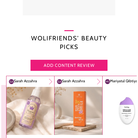
WOLIFRIENDS’ BEAUTY
PICKS
ADD CONTENT REVIEW
Sarah Azzahra
Sarah Azzahra
Mariyatul Qibtiy