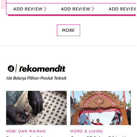
Tint Stick,
Pelembap Bibir
Cream Glossy
ADD REVIEW
ADD REVIEW
ADD REVIE
Foundation dan
dengan Aroma
Ringan dengan 
Concealer 2-in-1
Cokelat
Bibir Plumpy
MORE
Ide Belanja Pilihan Produk Terbaik
HOBI DAN MAINAN
HOME & LIVING