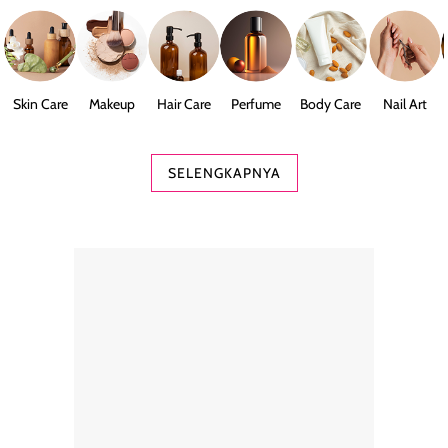
Skin Care
Makeup
Hair Care
Perfume
Body Care
Nail Art
SELENGKAPNYA