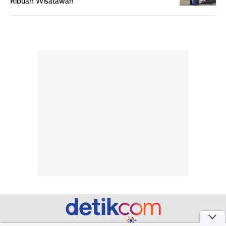
Ribuan Wisatawan
rambut terasa
mencoba, review
berat. Perlu
ini berfokus pada
diingat bahwa
kesan awal
ketahanan aroma
penggunaan.
dapat berbeda
Penilaian
pada setiap orang,
mengenai
tergantung jenis
performa dalam
rambut, aktivitas,
jangka panjang,
dan kondisi
seperti
lingkungan.
kenyamanan
Namun, dari
setelah
pengalaman
pemakaian rutin
penggunaan
atau
hingga repurchase
kecocokannya
beberapa kali,
pada berbagai
performanya
kondisi kulit,
terasa cukup
masih
konsisten untuk
memerlukan