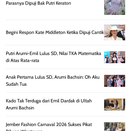
juga membantu
Amino dan
Parasnya Dipuji Bak Putri Keraton
rambut terasa
Vitamin C, serta
lebih halus dan
dilengkapi SPF 35
mudah diatur
PA+++ untuk
setelah
membantu
Begini Respon Kate Middleton Ketika Dipuji Cantik
diaplikasikan.
melindungi kulit
Kemasannya
dari paparan sinar
praktis dengan
UV saat
Putri Arumi-Emil Lulus SD, Nilai TKA Matematika
botol spray yang
beraktivitas di
di Atas Rata-rata
mudah digunakan
siang hari.
dan cukup ringkas
Meskipun begitu,
Anak Pertama Lulus SD, Arumi Bachsin: Oh Aku
untuk dibawa saat
sunscreen tetap
Sudah Tua
bepergian.
perlu diaplikasikan
Semprotan yang
ulang sesuai
Kado Tak Terduga dari Emil Dardak di Ultah
dihasilkan juga
kebutuhan agar
Arumi Bachsin
merata sehingga
perlindungannya
memudahkan
tetap optimal.
pengaplikasian
Karena baru
Jember Fashion Carnaval 2026 Sukses Pikat
tanpa membuat
pertama kali