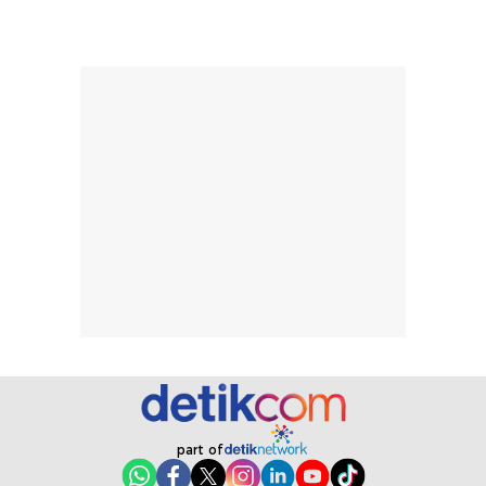
rambut terasa
mencoba, review
berat. Perlu
ini berfokus pada
diingat bahwa
kesan awal
ketahanan aroma
penggunaan.
dapat berbeda
Penilaian
pada setiap orang,
mengenai
tergantung jenis
performa dalam
rambut, aktivitas,
jangka panjang,
dan kondisi
seperti
lingkungan.
kenyamanan
Namun, dari
setelah
pengalaman
pemakaian rutin
penggunaan
atau
hingga repurchase
kecocokannya
beberapa kali,
pada berbagai
performanya
kondisi kulit,
terasa cukup
masih
part of
konsisten untuk
memerlukan