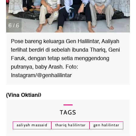
6 / 6
Pose bareng keluarga Gen Halilintar, Aaliyah
terlihat berdiri di sebelah ibunda Thariq, Geni
Faruk, dengan tetap setia menggendong
putranya, baby Arash. Foto:
Instagram/@genhalilintar
(Vina Oktiani)
TAGS
aaliyah massaid
thariq halilintar
gen halilintar