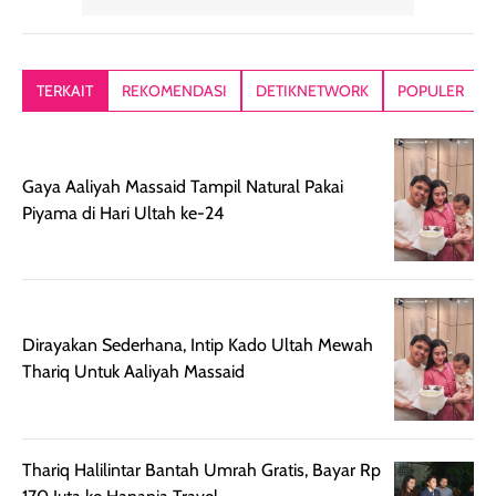
yang lembut dan
ringan dan mudah
Packagingnya 
memberikan
diratakan di kulit.
plastik tutup ul
kesan rambut
Produk juga
mutul botolny
lebih segar
memberikan hasil
meruncing jadi
TERKAIT
REKOMENDASI
DETIKNETWORK
POPULER
setelah
akhir yang
pas buat nakar
digunakan.
nyaman tanpa
sunscreennya.
Wanginya tidak
terasa lengket
terus udah SP
Gaya Aaliyah Massaid Tampil Natural Pakai
terasa berlebihan
berlebihan. Varian
40 yang pasti
Piyama di Hari Ultah ke-24
sehingga tetap
Bright Glow
cocok dipakai 
nyaman dipakai
memberikan efek
aktifitas outdo
untuk aktivitas
akhir yang
juga. baru
harian, baik
membuat kulit
pemakaaian 6
sebelum maupun
tampak lebih
bulan tapi ker
Dirayakan Sederhana, Intip Kado Ultah Mewah
setelah
cerah, namun
bersihnya mu
Thariq Untuk Aaliyah Massaid
beraktivitas di luar
hasilnya tetap
ku
ruangan. Selain
dapat berbeda
memberikan
pada setiap jenis
aroma pada
kulit. Produk ini
Thariq Halilintar Bantah Umrah Gratis, Bayar Rp
rambut, produk ini
mengandung