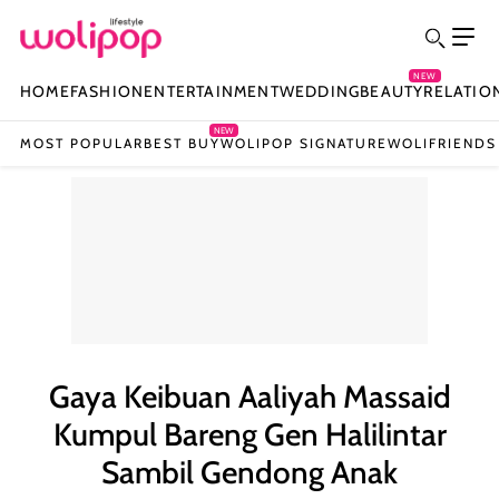
NEW
HOME
FASHION
ENTERTAINMENT
WEDDING
BEAUTY
RELATIO
NEW
MOST POPULAR
BEST BUY
WOLIPOP SIGNATURE
WOLIFRIENDS
Gaya Keibuan Aaliyah Massaid
Kumpul Bareng Gen Halilintar
Sambil Gendong Anak