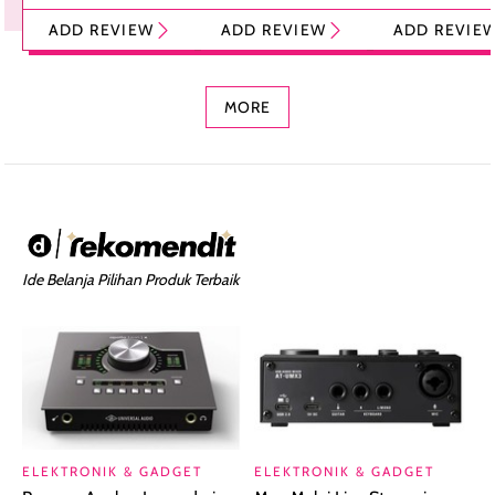
Tint Stick,
Pelembap Bibir
Cream Glossy
ADD REVIEW
ADD REVIEW
ADD REVIE
Foundation dan
dengan Aroma
Ringan dengan 
Concealer 2-in-1
Cokelat
Bibir Plumpy
MORE
Ide Belanja Pilihan Produk Terbaik
ELEKTRONIK & GADGET
ELEKTRONIK & GADGET