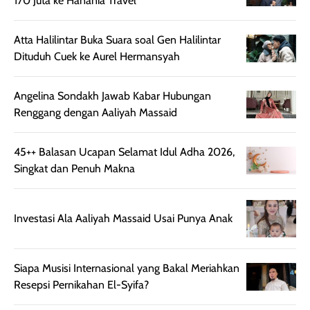
170 Juta ke Hanania Travel
juga membantu
Amino dan
rambut terasa
Vitamin C, serta
lebih halus dan
dilengkapi SPF 35
Atta Halilintar Buka Suara soal Gen Halilintar
mudah diatur
PA+++ untuk
Dituduh Cuek ke Aurel Hermansyah
setelah
membantu
diaplikasikan.
melindungi kulit
Angelina Sondakh Jawab Kabar Hubungan
Kemasannya
dari paparan sinar
Renggang dengan Aaliyah Massaid
praktis dengan
UV saat
botol spray yang
beraktivitas di
45++ Balasan Ucapan Selamat Idul Adha 2026,
mudah digunakan
siang hari.
Singkat dan Penuh Makna
dan cukup ringkas
Meskipun begitu,
untuk dibawa saat
sunscreen tetap
bepergian.
perlu diaplikasikan
Investasi Ala Aaliyah Massaid Usai Punya Anak
Semprotan yang
ulang sesuai
dihasilkan juga
kebutuhan agar
merata sehingga
perlindungannya
Siapa Musisi Internasional yang Bakal Meriahkan
memudahkan
tetap optimal.
Resepsi Pernikahan El-Syifa?
pengaplikasian
Karena baru
tanpa membuat
pertama kali