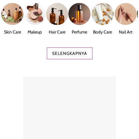
Skin Care
Makeup
Hair Care
Perfume
Body Care
Nail Art
SELENGKAPNYA