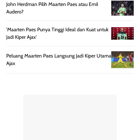
mudah diatur
PA+++ untuk
John Herdman Pilih Maarten Paes atau Emil
setelah
membantu
Audero?
diaplikasikan.
melindungi kulit
Kemasannya
dari paparan sinar
'Maarten Paes Punya Tinggi Ideal dan Kuat untuk
praktis dengan
UV saat
Jadi Kiper Ajax'
botol spray yang
beraktivitas di
mudah digunakan
siang hari.
dan cukup ringkas
Meskipun begitu,
Peluang Maarten Paes Langsung Jadi Kiper Utama
untuk dibawa saat
sunscreen tetap
Ajax
bepergian.
perlu diaplikasikan
Semprotan yang
ulang sesuai
dihasilkan juga
kebutuhan agar
merata sehingga
perlindungannya
memudahkan
tetap optimal.
pengaplikasian
Karena baru
tanpa membuat
pertama kali
rambut terasa
mencoba, review
berat. Perlu
ini berfokus pada
diingat bahwa
kesan awal