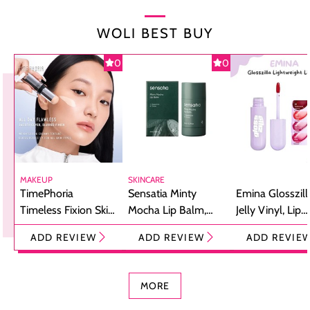
WOLI BEST BUY
0
0
MAKEUP
SKINCARE
TimePhoria
Sensatia Minty
Emina Glosszill
Timeless Fixion Skin
Mocha Lip Balm,
Jelly Vinyl, Lip
Tint Stick,
Pelembap Bibir
Cream Glossy
ADD REVIEW
ADD REVIEW
ADD REVIE
Foundation dan
dengan Aroma
Ringan dengan 
Concealer 2-in-1
Cokelat
Bibir Plumpy
MORE