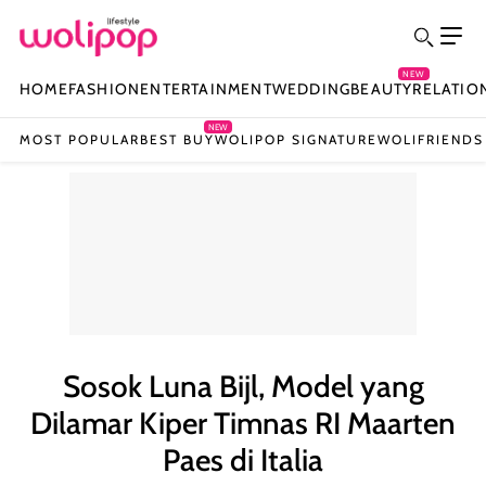
NEW
HOME
FASHION
ENTERTAINMENT
WEDDING
BEAUTY
RELATIO
NEW
MOST POPULAR
BEST BUY
WOLIPOP SIGNATURE
WOLIFRIENDS
Sosok Luna Bijl, Model yang
Dilamar Kiper Timnas RI Maarten
Paes di Italia