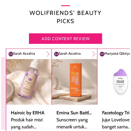
WOLIFRIENDS’ BEAUTY
PICKS
ADD CONTENT REVIEW
Sarah Azzahra
Sarah Azzahra
Mariyatul Qibtiy
Hairoic by ERHA
Emina Sun Battle
Facetology Tri
Produk hair mist
SPF 35 PA+++
Sunscreen yang
Care Sunscree
Jujur Lovelove
yang sudah
Bright Glow Fun
menarik untuk
SPF 40 PA+++
banget sama