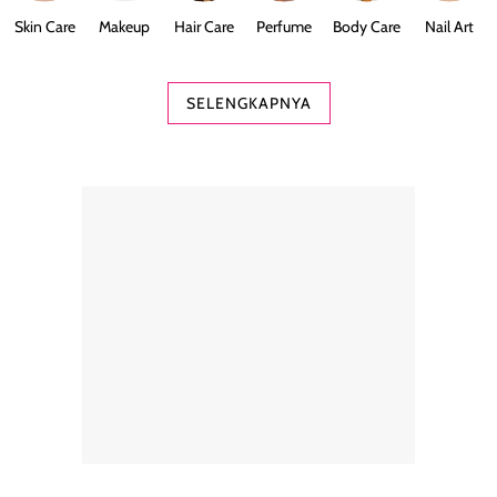
Skin Care
Makeup
Hair Care
Perfume
Body Care
Nail Art
SELENGKAPNYA