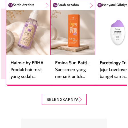
Sarah Azzahra
Sarah Azzahra
Mariyatul Qibtiy
Hairoic by ERHA
Emina Sun Battle
Facetology Tri
Produk hair mist
SPF 35 PA+++
Sunscreen yang
Care Sunscree
Jujur Lovelove
yang sudah
Bright Glow Fun
menarik untuk
SPF 40 PA+++
banget sama
beberapa kali
Size
dicoba, terutama
sunscreen iniii..
dibeli ulang
bagi yang mencari
suka sama
karena nyaman
perlindungan
teksturnya yg
SELENGKAPNYA
digunakan sebagai
harian dalam
milky lotion,
pelengkap
ukuran yang lebih
gampang
perawatan
praktis.
diratakan, ada
rambut sehari-
Kemasannya
sensai dinginy