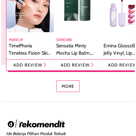
MAKEUP
SKINCARE
TimePhoria
Sensatia Minty
Emina Glosszill
Timeless Fixion Skin
Mocha Lip Balm,
Jelly Vinyl, Lip
Tint Stick,
Pelembap Bibir
Cream Glossy
ADD REVIEW
ADD REVIEW
ADD REVIE
Foundation dan
dengan Aroma
Ringan dengan 
Concealer 2-in-1
Cokelat
Bibir Plumpy
MORE
Ide Belanja Pilihan Produk Terbaik