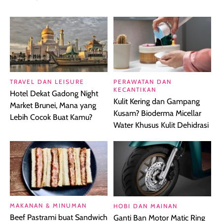
TRAVEL DAN LEISURE
PERAWATAN DAN
KECANTIKAN
Hotel Dekat Gadong Night
Kulit Kering dan Gampang
Market Brunei, Mana yang
Kusam? Bioderma Micellar
Lebih Cocok Buat Kamu?
Water Khusus Kulit Dehidrasi
MAKANAN & MINUMAN
HOBI DAN MAINAN
Beef Pastrami buat Sandwich
Ganti Ban Motor Matic Ring