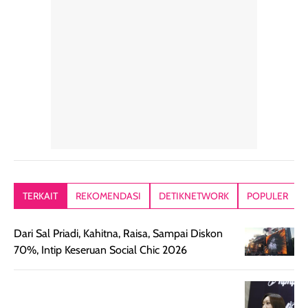
hari. Pengalaman
ringkas sehingga
ada efek
penggunaan yang
mudah disimpan
lembabnya ju
konsisten menjadi
di dalam pouch
karna kulit aku
alasan produk ini
atau dibawa saat
kering meront
tetap masuk
bepergian. Dari
Kalau dipakai
dalam rutinitas.
penggunaan
dibawah mak
Hair mist ini
pertama,
juga ga peelin
memiliki aroma
teksturnya terasa
jadi nyaman gi
yang lembut dan
ringan dan mudah
Packagingnya 
memberikan
diratakan di kulit.
plastik tutup ul
kesan rambut
Produk juga
mutul botolny
lebih segar
memberikan hasil
meruncing jadi
TERKAIT
REKOMENDASI
DETIKNETWORK
POPULER
setelah
akhir yang
pas buat nakar
digunakan.
nyaman tanpa
sunscreennya.
Dari Sal Priadi, Kahitna, Raisa, Sampai Diskon
Wanginya tidak
terasa lengket
terus udah SP
70%, Intip Keseruan Social Chic 2026
terasa berlebihan
berlebihan. Varian
40 yang pasti
sehingga tetap
Bright Glow
cocok dipakai 
nyaman dipakai
memberikan efek
aktifitas outdo
untuk aktivitas
akhir yang
juga. baru