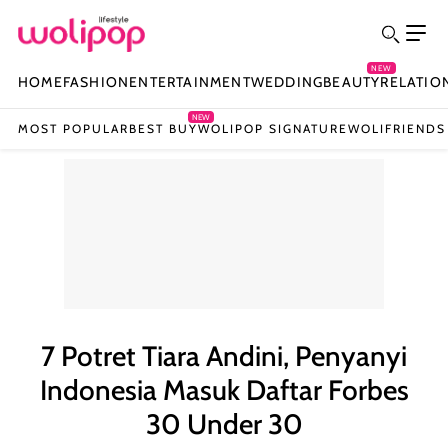
NEW
HOME
FASHION
ENTERTAINMENT
WEDDING
BEAUTY
RELATIO
NEW
MOST POPULAR
BEST BUY
WOLIPOP SIGNATURE
WOLIFRIENDS
7 Potret Tiara Andini, Penyanyi
Indonesia Masuk Daftar Forbes
30 Under 30