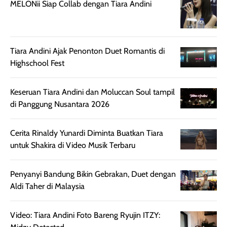
MELONii Siap Collab dengan Tiara Andini
harian, baik
membuat kulit
pemakaaian 6
sebelum maupun
tampak lebih
bulan tapi ker
setelah
cerah, namun
bersihnya mu
beraktivitas di luar
hasilnya tetap
ku
Tiara Andini Ajak Penonton Duet Romantis di
ruangan. Selain
dapat berbeda
Highschool Fest
memberikan
pada setiap jenis
aroma pada
kulit. Produk ini
Keseruan Tiara Andini dan Moluccan Soul tampil
rambut, produk ini
mengandung
di Panggung Nusantara 2026
juga membantu
Amino dan
rambut terasa
Vitamin C, serta
lebih halus dan
dilengkapi SPF 35
Cerita Rinaldy Yunardi Diminta Buatkan Tiara
mudah diatur
PA+++ untuk
untuk Shakira di Video Musik Terbaru
setelah
membantu
diaplikasikan.
melindungi kulit
Penyanyi Bandung Bikin Gebrakan, Duet dengan
Kemasannya
dari paparan sinar
Aldi Taher di Malaysia
praktis dengan
UV saat
botol spray yang
beraktivitas di
Video: Tiara Andini Foto Bareng Ryujin ITZY:
mudah digunakan
siang hari.