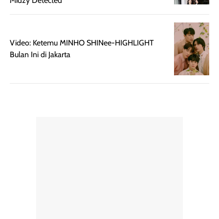
Midzy Detected
dan cukup ringkas
Meskipun begitu,
untuk dibawa saat
sunscreen tetap
bepergian.
perlu diaplikasikan
Semprotan yang
ulang sesuai
Video: Ketemu MINHO SHINee-HIGHLIGHT
dihasilkan juga
kebutuhan agar
Bulan Ini di Jakarta
merata sehingga
perlindungannya
memudahkan
tetap optimal.
pengaplikasian
Karena baru
tanpa membuat
pertama kali
rambut terasa
mencoba, review
berat. Perlu
ini berfokus pada
diingat bahwa
kesan awal
ketahanan aroma
penggunaan.
dapat berbeda
Penilaian
pada setiap orang,
mengenai
tergantung jenis
performa dalam
rambut, aktivitas,
jangka panjang,
dan kondisi
seperti
lingkungan.
kenyamanan