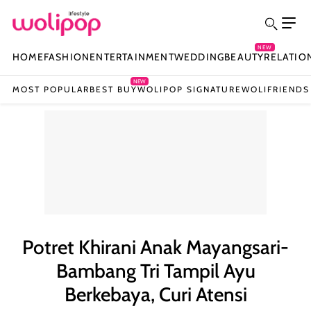
NEW
HOME
FASHION
ENTERTAINMENT
WEDDING
BEAUTY
RELATIO
NEW
MOST POPULAR
BEST BUY
WOLIPOP SIGNATURE
WOLIFRIENDS
Potret Khirani Anak Mayangsari-
Bambang Tri Tampil Ayu
Berkebaya, Curi Atensi