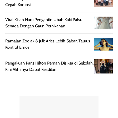
Cegah Korupsi
ringan, dan
juga pas di kuli
berkelas —
bikin complex
sempurna untuk
terlihat hangat
Viral Kisah Haru Pengantin Ubah Kaki Palsu
daily look
dan natural. K
Senada Dengan Gaun Pernikahan
maupun acara
kamu suka
spesial.
makeup yang
Ramalan Zodiak 8 Juli: Aries Lebih Sabar, Taurus
ringan dengan
Kontrol Emosi
hasil natural,
menurutku E
Skin Tint ini wa
Pengakuan Paris Hilton Pernah Disiksa di Sekolah,
banget dicoba.
Kini Akhirnya Dapat Keadilan