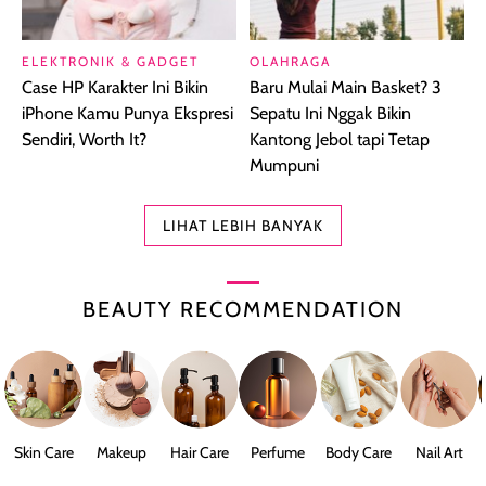
ELEKTRONIK & GADGET
OLAHRAGA
Case HP Karakter Ini Bikin
Baru Mulai Main Basket? 3
iPhone Kamu Punya Ekspresi
Sepatu Ini Nggak Bikin
Sendiri, Worth It?
Kantong Jebol tapi Tetap
Mumpuni
LIHAT LEBIH BANYAK
BEAUTY RECOMMENDATION
Skin Care
Makeup
Hair Care
Perfume
Body Care
Nail Art