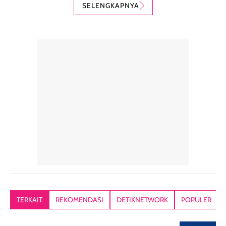
padat mewah
kerang).
PA++, shade
SELENGKAPNYA
dengan hasil akhir
Sunscreen ini spf
Caramel dan
yang halus dan
50++++ loh guys,
sudah aku
natural, seolah
enak banget untuk
repurchase
kulit diberi efek
dipakai sehari hari
beberapa kali.
blur filter.
apalagi di musim
Teksturnya rin
Teksturnya ringan,
yang lagi panas
gampang
lembut, dan
panasnya ini.
dibaurkan paka
mudah dibaurkan
Teksturny blend-
jari, sponge,
tanpa terasa
able, tidak ada
ataupun brush
tebal. Hasil
wangi yang
Pas diaplikasi
akhirnya satin-
menyengat dan
langsung
matte, membuat
bikin kulit kita
menyatu di kuli
wajah tampak
terasa halus dan
jadi hasilnya
mulus dan segar
menyamarkan
kelihatan natur
tanpa terlihat
pori pori, enak
tanpa terasa
kering. Kemasan
banget dipakai
berat. Yang pa
TERKAIT
REKOMENDASI
DETIKNETWORK
POPULER
rose gold-nya
sebelum make up.
aku suka, finis
elegan dan tipis,
Pokonya produk
nya benar-ben