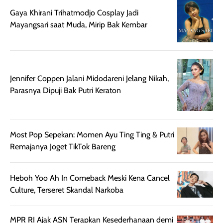
meski agak rapuh
suncreen ter- the
skin like but
Gaya Khirani Trihatmodjo Cosplay Jadi
jika sering dibawa
best sejauh ini dari
better. Kulit te
Mayangsari saat Muda, Mirip Bak Kembar
bepergian. Daya
wardah. You guys
terlihat seperti
tahannya bagus
must try this one
kulit asli, cuma
untuk kulit normal
💖💕✨.
lebih rata, seha
hingga kombinasi,
dan fresh. Coc
namun pada kulit
banget buat
Jennifer Coppen Jalani Midodareni Jelang Nikah,
sangat berminyak
dipakai daily, b
Parasnya Dipuji Bak Putri Keraton
mungkin butuh
ke kantor, kulia
touch-up setelah
ataupun sekad
beberapa jam.
jalan santai. Pl
Most Pop Sepekan: Momen Ayu Ting Ting & Putri
Meski harganya
point lainnya,
Remajanya Joget TikTok Bareng
cukup tinggi,
produk ini juga
kualitasnya
minim oksidasi
sepadan. Bedak
jadi warnanya
Heboh Yoo Ah In Comeback Meski Kena Cancel
ini cocok untuk
tetap stabil
Culture, Terseret Skandal Narkoba
kamu yang
setelah beber
menginginkan
jam dipakai.
MPR RI Ajak ASN Terapkan Kesederhanaan demi
tampilan flawless,
Shade Carame