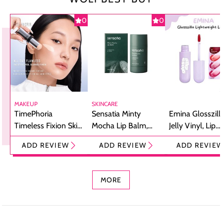
0
0
MAKEUP
SKINCARE
TimePhoria
Sensatia Minty
Emina Glosszill
Timeless Fixion Skin
Mocha Lip Balm,
Jelly Vinyl, Lip
Tint Stick,
Pelembap Bibir
Cream Glossy
ADD REVIEW
ADD REVIEW
ADD REVIE
Foundation dan
dengan Aroma
Ringan dengan 
Concealer 2-in-1
Cokelat
Bibir Plumpy
MORE