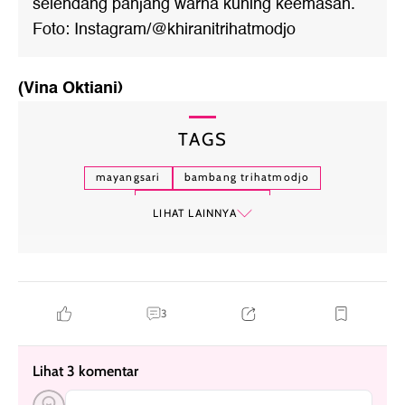
selendang panjang warna kuning keemasan.
Foto: Instagram/@khiranitrihatmodjo
(Vina Oktiani)
TAGS
mayangsari
bambang trihatmodjo
khirani trihatmodjo
LIHAT LAINNYA
3
Lihat 3 komentar