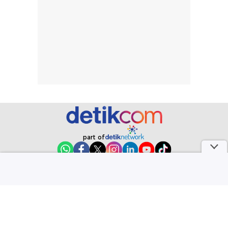
part of
Redaksi
Pedoman Media Siber
Karir
Kotak Pos
Info Iklan
Privacy Policy
Disclaimer
Download aplikasi detikcom
Copyright @ 2026 detikcom. All right reserved