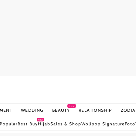
New
NMENT
WEDDING
BEAUTY
RELATIONSHIP
ZODIA
New
Popular
Best Buy
Hijab
Sales & Shop
Wolipop Signature
Foto