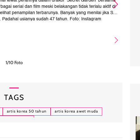
enal lewat perannya dalam drakor 'Secret Garden' bersama
Na
gai serial dan film meski belakangan tidak terlalu aktif di
gr
 melihat penampilan terbarunya. Banyak yang menilai jika Sa
p
n. Padahal usianya sudah 47 tahun. Foto: Instagram
sep
sarangkim.love
1/10 Foto
TAGS
artis korea 50 tahun
artis korea awet muda
artis awet muda