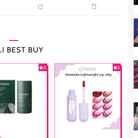
I BEST BUY
0
5