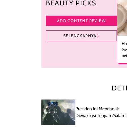
BEAUTY PICKS
ADD CONTENT REVIEW
SELENGKAPNYA
Ha
Pro
beb
ka
se
pe
ha
pe
DET
men
te
rutinita
me
Presiden Ini Mendadak
le
Dievakuasi Tengah Malam,
kes
Apa?
set