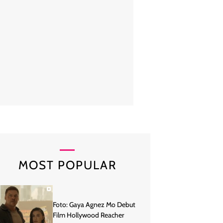
m Gyu Ri
mengawali kariernya pada 2006. Sebelum dikenal sebagai akt
up idol SeeYan di mana pemain 49 days tersebut menjadi leader-nya. 
ublik dengan visualyang dianggap lugu dan sering disebut sebagai tipe 
erti masih seperti remaja, aslinya ia sudah menginjak usia 40 tahun. 
MOST POPULAR
Foto: Gaya Agnez Mo Debut
Film Hollywood Reacher