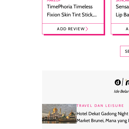
MAKEUP
SKINCA
TimePhoria Timeless
Sensa
Fixion Skin Tint Stick,
Lip B
Foundation dan
Bibir
ADD REVIEW
A
Concealer 2-in-1
Cokel
S
Ide Belan
TRAVEL DAN LEISURE
Hotel Dekat Gadong Night
Market Brunei, Mana yang 
Cocok Buat Kamu?