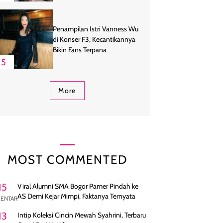
Penampilan Istri Vanness Wu
di Konser F3, Kecantikannya
Bikin Fans Terpana
5
More
MOST COMMENTED
15
Viral Alumni SMA Bogor Pamer Pindah ke
AS Demi Kejar Mimpi, Faktanya Ternyata
ENTAR
13
Intip Koleksi Cincin Mewah Syahrini, Terbaru