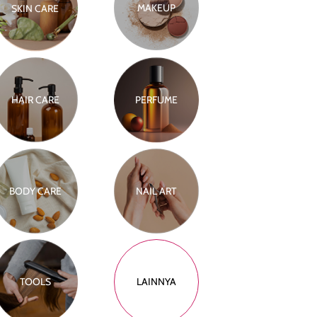
MAKEUP
SKIN CARE
HAIR CARE
PERFUME
BODY CARE
NAIL ART
TOOLS
LAINNYA