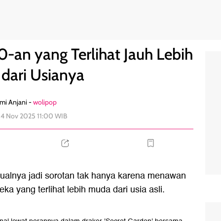
ih Muda dari Usianya
0
0-an yang Terlihat Jauh Lebih
dari Usianya
mi Anjani -
wolipop
14 Nov 2025 11:00 WIB
sualnya jadi sorotan tak hanya karena menawan
eka yang terlihat lebih muda dari usia asli.