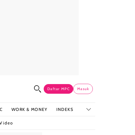
Daftar MPC
Masuk
C
WORK & MONEY
INDEKS
Video