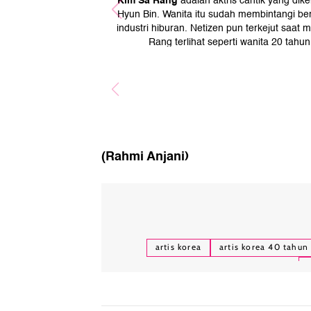
Kim Sa Rang
adalah aktris cantik yang dik
Hyun Bin. Wanita itu sudah membintangi berba
industri hiburan. Netizen pun terkejut saat
Rang terlihat seperti wanita 20 tahu
@
(Rahmi Anjani)
artis korea
artis korea 40 tahun