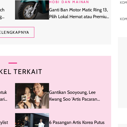
HOBI DAN MAINAN
KOM
ich
Ganti Ban Motor Matic Ring 13,
g
Pilih Lokal Hemat atau Premium
KOM
Global?
ELENGKAPNYA
KEL TERKAIT
ntuk
Gantikan Sooyoung, Lee
ari
Kwang Soo 'Artis Pacaran
Paling Awet' Masuk 10 Tahun
ylist
6 Pasangan Artis Korea Putus