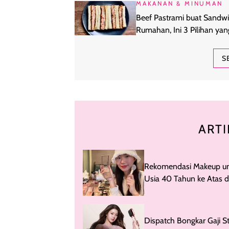
MAKANAN & MINUMAN
Beef Pastrami buat Sandw
Rumahan, Ini 3 Pilihan yan
Layak Dicoba
S
ARTI
Rekomendasi Makeup u
Usia 40 Tahun ke Atas d
MUA Jennie BLACKPINK
Dispatch Bongkar Gaji St