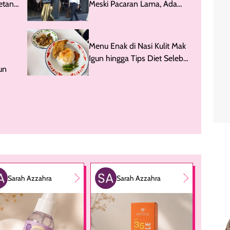
etan
Meski Pacaran Lama, Ada
Jung Kyung Ho & Sooyoung
Menu Enak di Nasi Kulit Mak
Igun hingga Tips Diet Seleb
un
Korea
Sarah Azzahra
Sarah Azzahra