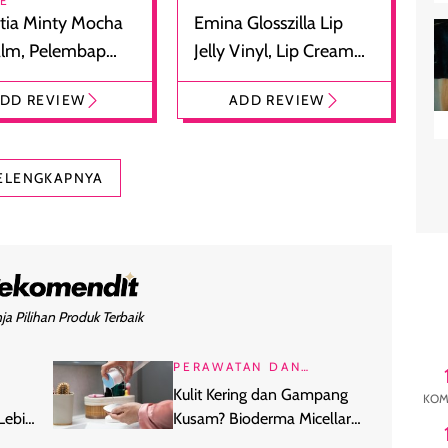
RE
tia Minty Mocha
Emina Glosszilla Lip
alm, Pelembap
Jelly Vinyl, Lip Cream
 dengan Aroma
Glossy Ringan dengan
DD REVIEW
ADD REVIEW
at
Efek Bibir Plumpy
ELENGKAPNYA
ja Pilihan Produk Terbaik
PERAWATAN DAN
KECANTIKAN
Kulit Kering dan Gampang
KOM
Lebih
Kusam? Bioderma Micellar
Water Khusus Kulit Dehidrasi