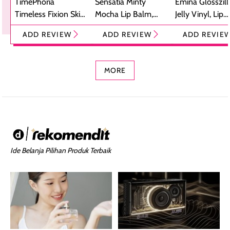
TimePhoria
Sensatia Minty
Emina Glosszill
Timeless Fixion Skin
Mocha Lip Balm,
Jelly Vinyl, Lip
Tint Stick,
Pelembap Bibir
Cream Glossy
ADD REVIEW
ADD REVIEW
ADD REVIE
Foundation dan
dengan Aroma
Ringan dengan 
Concealer 2-in-1
Cokelat
Bibir Plumpy
MORE
Ide Belanja Pilihan Produk Terbaik