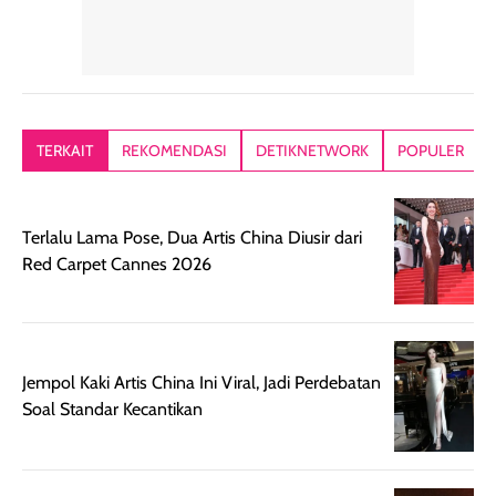
Hair mist ini
pertama,
juga ga peelin
memiliki aroma
teksturnya terasa
jadi nyaman gi
yang lembut dan
ringan dan mudah
Packagingnya 
memberikan
diratakan di kulit.
plastik tutup ul
kesan rambut
Produk juga
mutul botolny
lebih segar
memberikan hasil
meruncing jadi
TERKAIT
REKOMENDASI
DETIKNETWORK
POPULER
setelah
akhir yang
pas buat nakar
digunakan.
nyaman tanpa
sunscreennya.
Wanginya tidak
terasa lengket
terus udah SP
Terlalu Lama Pose, Dua Artis China Diusir dari
terasa berlebihan
berlebihan. Varian
40 yang pasti
Red Carpet Cannes 2026
sehingga tetap
Bright Glow
cocok dipakai 
nyaman dipakai
memberikan efek
aktifitas outdo
untuk aktivitas
akhir yang
juga. baru
harian, baik
membuat kulit
pemakaaian 6
sebelum maupun
tampak lebih
bulan tapi ker
Jempol Kaki Artis China Ini Viral, Jadi Perdebatan
setelah
cerah, namun
bersihnya mu
Soal Standar Kecantikan
beraktivitas di luar
hasilnya tetap
ku
ruangan. Selain
dapat berbeda
memberikan
pada setiap jenis