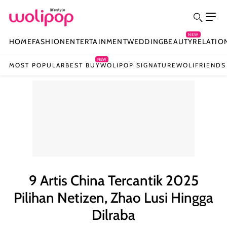
NEW
HOME
FASHION
ENTERTAINMENT
WEDDING
BEAUTY
RELATIO
NEW
MOST POPULAR
BEST BUY
WOLIPOP SIGNATURE
WOLIFRIENDS
9 Artis China Tercantik 2025
Pilihan Netizen, Zhao Lusi Hingga
Dilraba