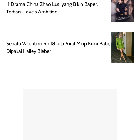
11 Drama China Zhao Lusi yang Bikin Baper,
pengaplikasian
Karena baru
Terbaru Love's Ambition
tanpa membuat
pertama kali
rambut terasa
mencoba, review
berat. Perlu
ini berfokus pada
diingat bahwa
kesan awal
Sepatu Valentino Rp 18 Juta Viral Mirip Kuku Babi,
ketahanan aroma
penggunaan.
Dipakai Hailey Bieber
dapat berbeda
Penilaian
pada setiap orang,
mengenai
tergantung jenis
performa dalam
rambut, aktivitas,
jangka panjang,
dan kondisi
seperti
lingkungan.
kenyamanan
Namun, dari
setelah
pengalaman
pemakaian rutin
penggunaan
atau
hingga repurchase
kecocokannya
beberapa kali,
pada berbagai
performanya
kondisi kulit,