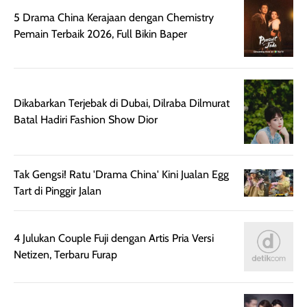
aroma pada
kulit. Produk ini
5 Drama China Kerajaan dengan Chemistry
rambut, produk ini
mengandung
Pemain Terbaik 2026, Full Bikin Baper
juga membantu
Amino dan
rambut terasa
Vitamin C, serta
lebih halus dan
dilengkapi SPF 35
mudah diatur
PA+++ untuk
Dikabarkan Terjebak di Dubai, Dilraba Dilmurat
setelah
membantu
Batal Hadiri Fashion Show Dior
diaplikasikan.
melindungi kulit
Kemasannya
dari paparan sinar
praktis dengan
UV saat
Tak Gengsi! Ratu 'Drama China' Kini Jualan Egg
botol spray yang
beraktivitas di
Tart di Pinggir Jalan
mudah digunakan
siang hari.
dan cukup ringkas
Meskipun begitu,
untuk dibawa saat
sunscreen tetap
4 Julukan Couple Fuji dengan Artis Pria Versi
bepergian.
perlu diaplikasikan
Netizen, Terbaru Furap
Semprotan yang
ulang sesuai
dihasilkan juga
kebutuhan agar
merata sehingga
perlindungannya
memudahkan
tetap optimal.