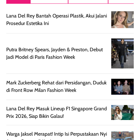
setelah
akhir yang
pas buat nakar
digunakan.
nyaman tanpa
sunscreennya.
Lana Del Rey Bantah Operasi Plastik, Akui Jalani
Wanginya tidak
terasa lengket
terus udah SP
Prosedur Estetika Ini
terasa berlebihan
berlebihan. Varian
40 yang pasti
sehingga tetap
Bright Glow
cocok dipakai 
nyaman dipakai
memberikan efek
aktifitas outdo
untuk aktivitas
akhir yang
juga. baru
Putra Britney Spears, Jayden & Preston, Debut
harian, baik
membuat kulit
pemakaaian 6
Jadi Model di Paris Fashion Week
sebelum maupun
tampak lebih
bulan tapi ker
setelah
cerah, namun
bersihnya mu
beraktivitas di luar
hasilnya tetap
ku
Mark Zuckerberg Rehat dari Persidangan, Duduk
ruangan. Selain
dapat berbeda
di Front Row Milan Fashion Week
memberikan
pada setiap jenis
aroma pada
kulit. Produk ini
rambut, produk ini
mengandung
Lana Del Rey Masuk Lineup F1 Singapore Grand
juga membantu
Amino dan
Prix 2026, Siap Bikin Galau!
rambut terasa
Vitamin C, serta
lebih halus dan
dilengkapi SPF 35
Warga Jaksel Merapat! Intip Isi Perpustakaan Nyi
mudah diatur
PA+++ untuk