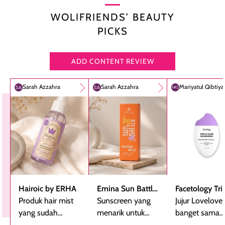
WOLIFRIENDS’ BEAUTY
PICKS
ADD CONTENT REVIEW
Sarah Azzahra
Sarah Azzahra
Mariyatul Qibtiy
Hairoic by ERHA
Emina Sun Battle
Facetology Tri
Produk hair mist
SPF 35 PA+++
Sunscreen yang
Care Sunscree
Jujur Lovelove
yang sudah
Bright Glow Fun
menarik untuk
SPF 40 PA+++
banget sama
beberapa kali
Size
dicoba, terutama
sunscreen iniii..