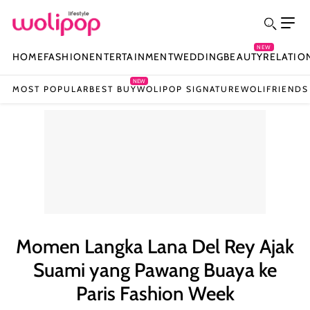
NEW
HOME
FASHION
ENTERTAINMENT
WEDDING
BEAUTY
RELATIO
NEW
MOST POPULAR
BEST BUY
WOLIPOP SIGNATURE
WOLIFRIENDS
Momen Langka Lana Del Rey Ajak
Suami yang Pawang Buaya ke
Paris Fashion Week