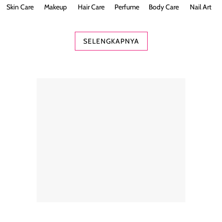
Skin Care
Makeup
Hair Care
Perfume
Body Care
Nail Art
SELENGKAPNYA