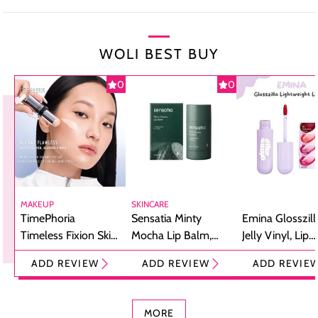
WOLI BEST BUY
0
0
MAKEUP
SKINCARE
TimePhoria
Sensatia Minty
Emina Glosszill
Timeless Fixion Skin
Mocha Lip Balm,
Jelly Vinyl, Lip
Tint Stick,
Pelembap Bibir
Cream Glossy
ADD REVIEW
ADD REVIEW
ADD REVIE
Foundation dan
dengan Aroma
Ringan dengan 
Concealer 2-in-1
Cokelat
Bibir Plumpy
MORE