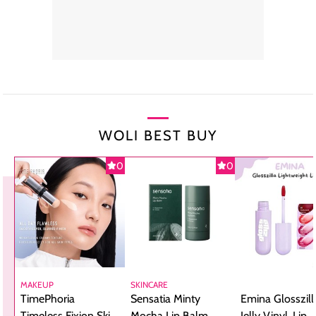
WOLI BEST BUY
0
0
MAKEUP
SKINCARE
TimePhoria
Sensatia Minty
Emina Glosszill
Timeless Fixion Skin
Mocha Lip Balm,
Jelly Vinyl, Lip