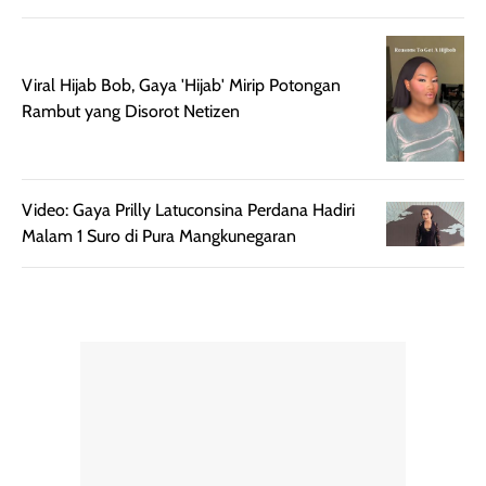
memudahkan
tetap optimal.
pengaplikasian
Karena baru
tanpa membuat
pertama kali
Viral Hijab Bob, Gaya 'Hijab' Mirip Potongan
rambut terasa
mencoba, review
Rambut yang Disorot Netizen
berat. Perlu
ini berfokus pada
diingat bahwa
kesan awal
ketahanan aroma
penggunaan.
dapat berbeda
Penilaian
Video: Gaya Prilly Latuconsina Perdana Hadiri
pada setiap orang,
mengenai
Malam 1 Suro di Pura Mangkunegaran
tergantung jenis
performa dalam
rambut, aktivitas,
jangka panjang,
dan kondisi
seperti
lingkungan.
kenyamanan
Namun, dari
setelah
pengalaman
pemakaian rutin
penggunaan
atau
hingga repurchase
kecocokannya
beberapa kali,
pada berbagai
performanya
kondisi kulit,