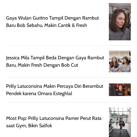
memberikan
pada setiap jenis
aroma pada
kulit. Produk ini
rambut, produk ini
mengandung
Gaya Wulan Guritno Tampil Dengan Rambut
juga membantu
Amino dan
Baru Bob Sebahu, Makin Cantik & Fresh
rambut terasa
Vitamin C, serta
lebih halus dan
dilengkapi SPF 35
mudah diatur
PA+++ untuk
setelah
membantu
Jessica Mila Tampil Beda Dengan Gaya Rambut
diaplikasikan.
melindungi kulit
Baru, Makin Fresh Dengan Bob Cut
Kemasannya
dari paparan sinar
praktis dengan
UV saat
botol spray yang
beraktivitas di
Prilly Latuconsina Makin Percaya Diri Berambut
mudah digunakan
siang hari.
Pendek karena Omara Esteghlal
dan cukup ringkas
Meskipun begitu,
untuk dibawa saat
sunscreen tetap
bepergian.
perlu diaplikasikan
Semprotan yang
ulang sesuai
Most Pop: Prilly Latuconsina Pamer Perut Rata
dihasilkan juga
kebutuhan agar
saat Gym, Bikin Salfok
merata sehingga
perlindungannya