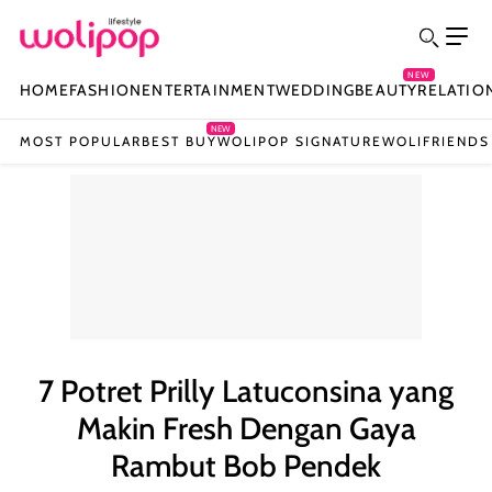
NEW
HOME
FASHION
ENTERTAINMENT
WEDDING
BEAUTY
RELATIO
NEW
MOST POPULAR
BEST BUY
WOLIPOP SIGNATURE
WOLIFRIENDS
7 Potret Prilly Latuconsina yang
Makin Fresh Dengan Gaya
Rambut Bob Pendek