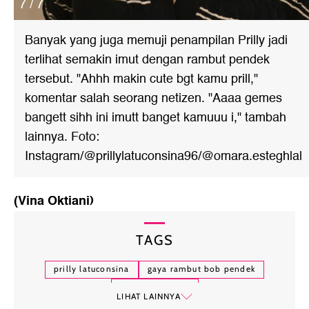
7 / 7
Banyak yang juga memuji penampilan Prilly jadi
terlihat semakin imut dengan rambut pendek
tersebut. "Ahhh makin cute bgt kamu prill,"
komentar salah seorang netizen. "Aaaa gemes
bangett sihh ini imutt banget kamuuu i," tambah
lainnya. Foto:
Instagram/@prillylatuconsina96/@omara.esteghlal
(Vina Oktiani)
TAGS
prilly latuconsina
gaya rambut bob pendek
omara esteghlal
LIHAT LAINNYA