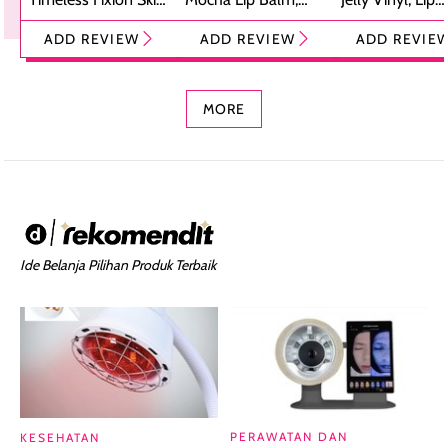
Tint Stick,
Pelembap Bibir
Cream Glossy
ADD REVIEW
ADD REVIEW
ADD REVIE
Foundation dan
dengan Aroma
Ringan dengan 
Concealer 2-in-1
Cokelat
Bibir Plumpy
MORE
Ide Belanja Pilihan Produk Terbaik
PERAWATAN DAN
KESEHATAN