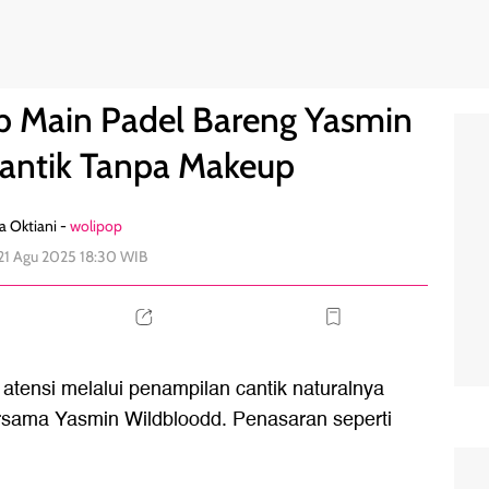
Wildblood, Cantik Tanpa Makeup
3
eb Main Padel Bareng Yasmin
Cantik Tanpa Makeup
a Oktiani -
wolipop
21 Agu 2025 18:30 WIB
 atensi melalui penampilan cantik naturalnya
rsama Yasmin Wildbloodd. Penasaran seperti