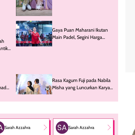
Gaya Puan Maharani Ikutan
Main Padel, Segini Harga
ah
Raketnya
ntik
Rasa Kagum Fuji pada Nabila
hmad
Misha yang Luncurkan Karya
di Usia 16 Tahun
Sarah Azzahra
Sarah Azzahra