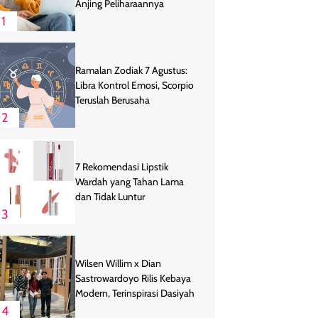
Anjing Peliharaannya
1
Ramalan Zodiak 7 Agustus:
Libra Kontrol Emosi, Scorpio
Teruslah Berusaha
2
7 Rekomendasi Lipstik
Wardah yang Tahan Lama
dan Tidak Luntur
3
Wilsen Willim x Dian
Sastrowardoyo Rilis Kebaya
Modern, Terinspirasi Dasiyah
4