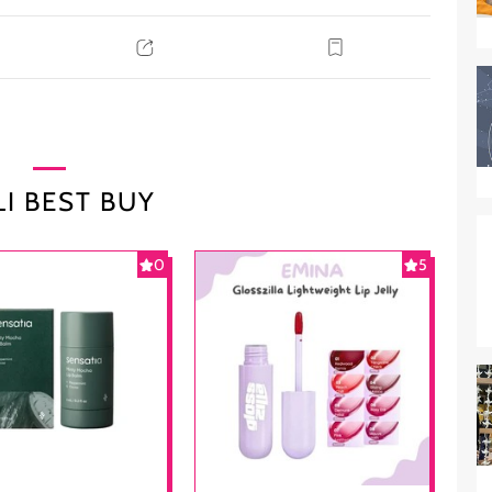
I BEST BUY
0
5