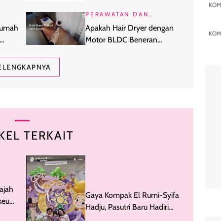
KOM
Manual?
PERAWATAN DAN
KECANTIKAN
 Rumah
Apakah Hair Dryer dengan
KOM
Motor BLDC Beneran
Melindungi Rambut dari Panas?
ELENGKAPNYA
KEL TERKAIT
ajah
Gaya Kompak El Rumi-Syifa
keup,
Hadju, Pasutri Baru Hadiri
Ultah Anak Kesha Ratuliu