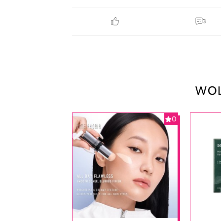
3
WOL
0