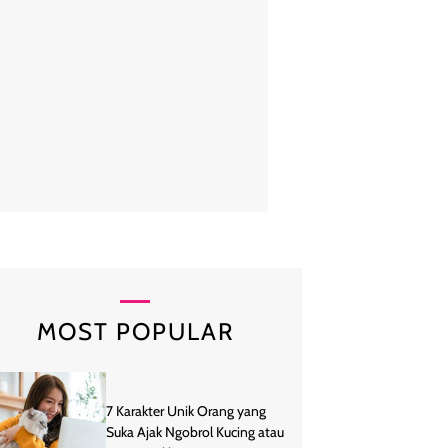
abila tampil kenakan tank top olahraga berwarna hitam dengan aksen 
amping, memberi kesan sporty dan dinamis. Ia kemudian memadukan
berwarna hitam model pleats, yang memberi tampilan feminin. Foto:
MOST POPULAR
7 Karakter Unik Orang yang
Suka Ajak Ngobrol Kucing atau