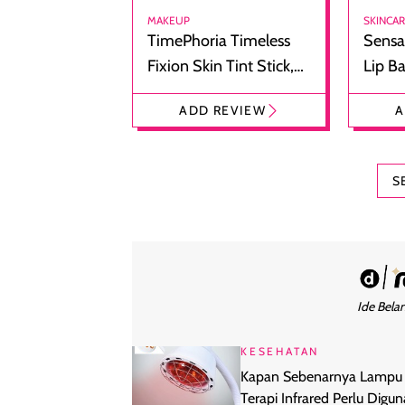
MAKEUP
SKINCA
TimePhoria Timeless
Sensa
Fixion Skin Tint Stick,
Lip B
Foundation dan
Bibir
ADD REVIEW
A
Concealer 2-in-1
Cokel
S
Ide Belan
KESEHATAN
Kapan Sebenarnya Lampu
Terapi Infrared Perlu Digu