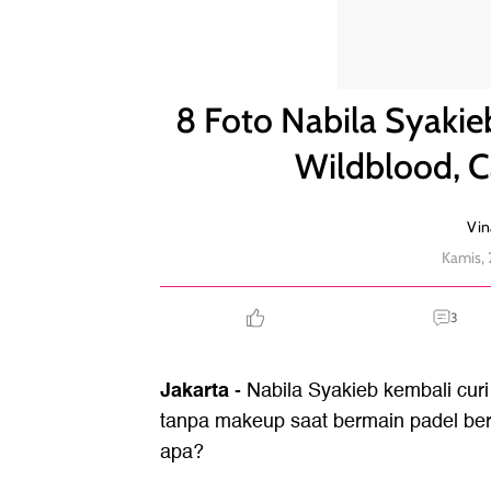
8 Foto Nabila Syakieb Main Padel Bareng Yasmin 
8 Foto Nabila Syaki
Wildblood, 
Vin
Kamis, 
3
Jakarta
- Nabila Syakieb kembali curi
tanpa makeup saat bermain padel be
apa?