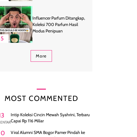
Influencer Parfum Ditangkap,
Koleksi 700 Parfum Hasil
Modus Penipuan
5
More
MOST COMMENTED
13
Intip Koleksi Cincin Mewah Syahrini, Terbaru
Capai Rp 116 Miliar
ENTAR
10
Viral Alumni SMA Bogor Pamer Pindah ke