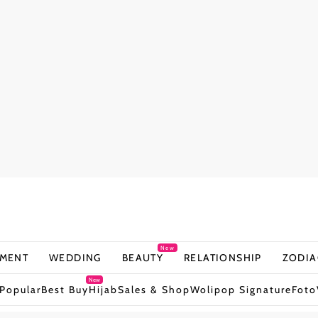
New
NMENT
WEDDING
BEAUTY
RELATIONSHIP
ZODIA
New
Popular
Best Buy
Hijab
Sales & Shop
Wolipop Signature
Foto