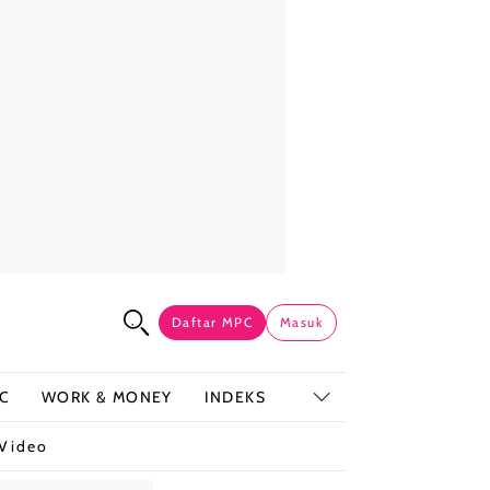
Daftar MPC
Masuk
C
WORK & MONEY
INDEKS
Video