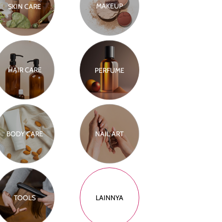
MAKEUP
SKIN CARE
HAIR CARE
PERFUME
BODY CARE
NAIL ART
TOOLS
LAINNYA