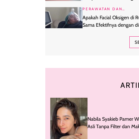
di Rumah?
PERAWATAN DAN
KECANTIKAN
Apakah Facial Oksigen di
Sama Efektifnya dengan di
Klinik?
S
ARTI
Nabila Syakieb Pamer W
Asli Tanpa Filter dan Ma
Banjir Pujian