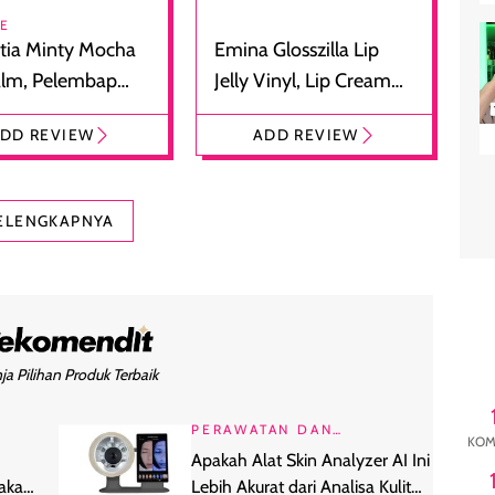
RE
tia Minty Mocha
Emina Glosszilla Lip
alm, Pelembap
Jelly Vinyl, Lip Cream
 dengan Aroma
Glossy Ringan dengan
DD REVIEW
ADD REVIEW
at
Efek Bibir Plumpy
ELENGKAPNYA
ja Pilihan Produk Terbaik
PERAWATAN DAN
KOM
KECANTIKAN
Apakah Alat Skin Analyzer AI Ini
nakan
Lebih Akurat dari Analisa Kulit