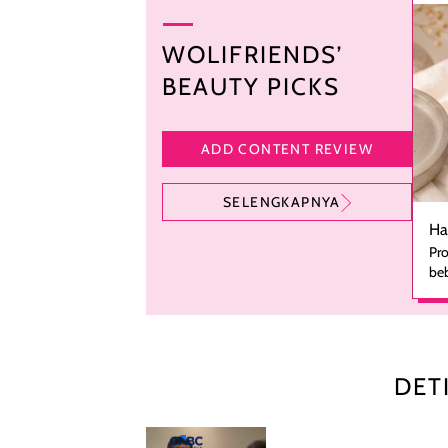
WOLIFRIENDS’
BEAUTY PICKS
ADD CONTENT REVIEW
SELENGKAPNYA
Ha
Pro
beb
ka
se
pe
ha
pe
DET
men
te
rutinita